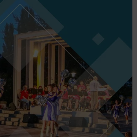
k szerint akár 5 százalékkal is nőhetnek a bérleti díjak a ponthatárhirdetés
után az egyetemi városokban
Munkácsy nem Krisztust szépítette meg: minket leplezett le
Ahol köszönnek, ott még van város
Amikor a Tetris boldogabbá tesz, mint a szerelem
Létezik tökéletes élet: Truman is elhitte
Karinthy Frigyes: a zseni, aki belenézett a saját koponyájába
Ki akarsz törni. De miből?
Az öregség nem csak ránc?
Az ördög még mindig Pradát visel. De te miért öltözöl hozzá?
Móricz Zsigmond: falusi író vagy boncmester?