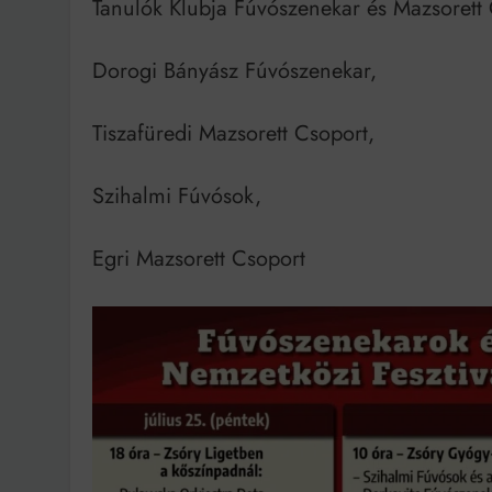
Tanulók Klubja Fúvószenekar és Mazsorett C
Dorogi Bányász Fúvószenekar,
Tiszafüredi Mazsorett Csoport,
Szihalmi Fúvósok,
Egri Mazsorett Csoport