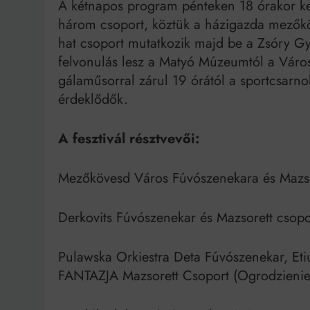
A kétnapos program pénteken 18 órakor ke
három csoport, köztük a házigazda mezők
hat csoport mutatkozik majd be a Zsóry Gy
felvonulás lesz a Matyó Múzeumtól a Váro
gálaműsorral zárul 19 órától a sportcsarno
érdeklődők.
A fesztivál résztvevői:
Mezőkövesd Város Fúvószenekara és Mazsor
Derkovits Fúvószenekar és Mazsorett csopor
Pulawska Orkiestra Deta Fúvószenekar, Eti
FANTAZJA Mazsorett Csoport (Ogrodzienie