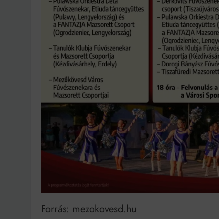
Forrás: mezokovesd.hu