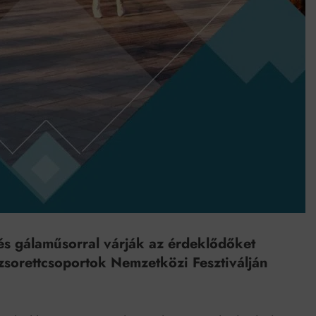
Mindenki a világot akarja uralni – de nem csak a 80-as években
umenes lapostetők: a bevált technológia akkor működik, ha jól van felújítva
 és gálaműsorral várják az érdeklődőket
orettcsoportok Nemzetközi Fesztiválján