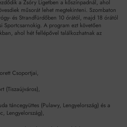
zdődik a Zsóry Ligetben a kőszínpadnál, ahol
övesdiek műsorát lehet megtekinteni. Szombaton
ógy- és Strandfürdőben 10 órától, majd 18 órától
si Sportcsarnokig. A program ezt követően
kban, ahol hét fellépővel találkozhatnak az
ett Csoportjai,
t (Tiszaújváros),
uda táncegyüttes (Pulawy, Lengyelország) és a
c, Lengyelország),