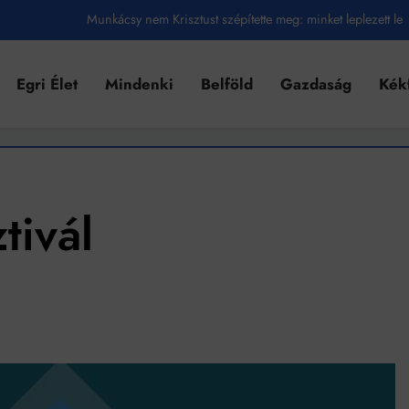
Munkácsy nem Krisztust szépítette meg: minket leplezett le
Ahol köszönnek, ott még van város
Egri Élet
Mindenki
Belföld
Gazdaság
Kék
Amikor a Tetris boldogabbá tesz, mint a szerelem
Létezik tökéletes élet: Truman is elhitte
Karinthy Frigyes: a zseni, aki belenézett a saját koponyájába
Ki akarsz törni. De miből?
tivál
Az öregség nem csak ránc?
Az ördög még mindig Pradát visel. De te miért öltözöl hozzá?
Móricz Zsigmond: falusi író vagy boncmester?
Mindenki a világot akarja uralni – de nem csak a 80-as években
umenes lapostetők: a bevált technológia akkor működik, ha jól van felújítva