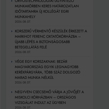
ORVOSTECHNOLÓGIAI ÜGYINTÉZŐ
MUNKAKÖRBEN KERES HATÁROZATLAN
IDŐTARTAMRA ÚJ KOLLÉGÁT EGRI
MUNKAHELY
2026.08.07.
KORSZERŰ VÉRMENTŐ KÉSZÜLÉK ÉRKEZETT A
MARKHOT FERENC OKTATÓKÓRHÁZBA –
ÚJABB LÉPÉS A BIZTONSÁGOSABB
BETEGELLÁTÁS FELÉ
2026.08.07.
VÉGE EGY KORSZAKNAK: BEZÁR
MAGYARORSZÁG EGYIK LEGNAGYOBB
KERÉKPÁRGYÁRA, TÖBB SZÁZ DOLGOZÓ
MARAD MUNKA NÉLKÜL
2026.08.07.
NEGYVEN CSECSEMŐ VÁRJA A JÖVŐJÉT A
MISKOLCI KÓRHÁZBAN – ORSZÁGOS
VIZSGÁLAT INDULT AZ ÜGYBEN
2026.08.07.