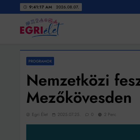
Skip
9:41:19 AM
2026.08.07.
to
content
Egri Élet
Friss hírek
PROGRAMOK
Nemzetközi fesz
Mezőkövesden
Egri Élet
2025.07.25.
0
2 Perc
Bit