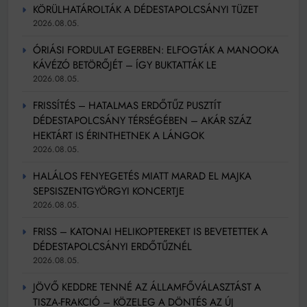
KÖRÜLHATÁROLTÁK A DÉDESTAPOLCSÁNYI TÜZET
2026.08.05.
ÓRIÁSI FORDULAT EGERBEN: ELFOGTÁK A MANOOKA
KÁVÉZÓ BETÖRŐJÉT – ÍGY BUKTATTÁK LE
2026.08.05.
FRISSÍTÉS – HATALMAS ERDŐTŰZ PUSZTÍT
DÉDESTAPOLCSÁNY TÉRSÉGÉBEN – AKÁR SZÁZ
HEKTÁRT IS ÉRINTHETNEK A LÁNGOK
2026.08.05.
HALÁLOS FENYEGETÉS MIATT MARAD EL MAJKA
SEPSISZENTGYÖRGYI KONCERTJE
2026.08.05.
FRISS – KATONAI HELIKOPTEREKET IS BEVETETTEK A
DÉDESTAPOLCSÁNYI ERDŐTŰZNÉL
2026.08.05.
JÖVŐ KEDDRE TENNÉ AZ ÁLLAMFŐVÁLASZTÁST A
TISZA-FRAKCIÓ – KÖZELEG A DÖNTÉS AZ ÚJ