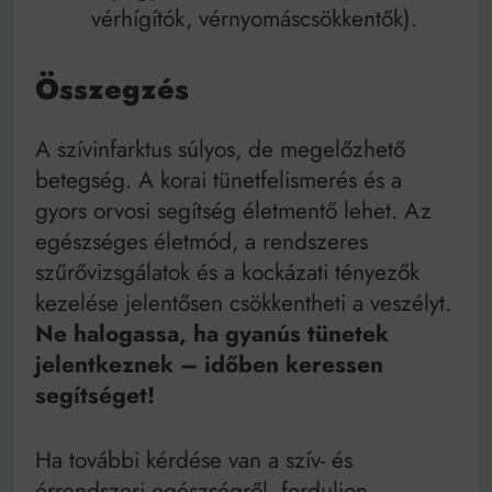
vérhígítók, vérnyomáscsökkentők).
Összegzés
A szívinfarktus súlyos, de megelőzhető
betegség. A korai tünetfelismerés és a
gyors orvosi segítség életmentő lehet. Az
egészséges életmód, a rendszeres
szűrővizsgálatok és a kockázati tényezők
kezelése jelentősen csökkentheti a veszélyt.
Ne halogassa, ha gyanús tünetek
jelentkeznek – időben keressen
segítséget!
Ha további kérdése van a szív- és
érrendszeri egészségről, forduljon