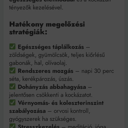
tényezők kezelésével.
Hatékony megelőzési
stratégiák:
Egészséges táplálkozás
–
zöldségek, gyümölcsök, teljes kiőrlésű
gabonák, hal, olívaolaj.
Rendszeres mozgás
– napi 30 perc
séta, kerékpározás, úszás.
Dohányzás abbahagyása
–
jelentősen csökkenti a kockázatot.
Vérnyomás- és koleszterinszint
szabályozása
– orvosi kontroll,
gyógyszerek ha szükséges.
Stresszkezelés
– meditáció, jóga,