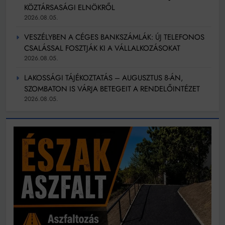
KÖZTÁRSASÁGI ELNÖKRŐL
2026.08.05.
VESZÉLYBEN A CÉGES BANKSZÁMLÁK: ÚJ TELEFONOS
CSALÁSSAL FOSZTJÁK KI A VÁLLALKOZÁSOKAT
2026.08.05.
LAKOSSÁGI TÁJÉKOZTATÁS – AUGUSZTUS 8-ÁN,
SZOMBATON IS VÁRJA BETEGEIT A RENDELŐINTÉZET
2026.08.05.