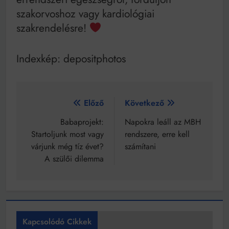
szakorvoshoz vagy kardiológiai
szakrendelésre!
Indexkép: depositphotos
Bejegyzés
Előző
Következő
navigáció
Babaprojekt:
Napokra leáll az MBH
Startoljunk most vagy
rendszere, erre kell
várjunk még tíz évet?
számítani
A szülői dilemma
Kapcsolódó Cikkek