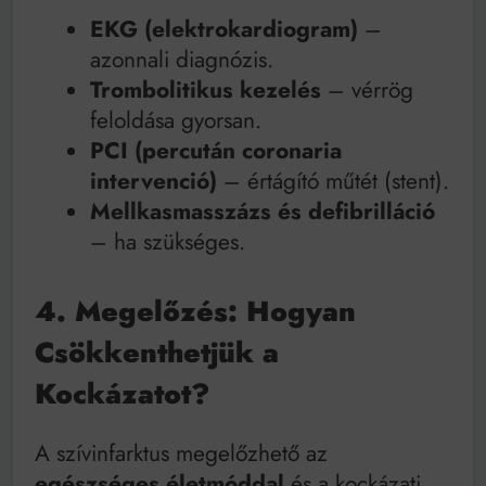
EKG (elektrokardiogram)
–
azonnali diagnózis.
Trombolitikus kezelés
– vérrög
feloldása gyorsan.
PCI (percután coronaria
intervenció)
– értágító műtét (stent).
Mellkasmasszázs és defibrilláció
– ha szükséges.
4. Megelőzés: Hogyan
Csökkenthetjük a
Kockázatot?
A szívinfarktus megelőzhető az
egészséges életmóddal
és a kockázati