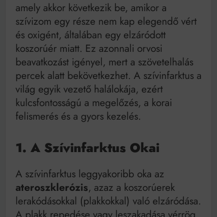
Bitumenes lapostetők: a bevált technológia akkor
amely akkor következik be, amikor a
működik, ha jól van felújítva
szívizom egy része nem kap elegendő vért
és oxigént, általában egy elzáródott
koszorúér miatt. Ez azonnali orvosi
beavatkozást igényel, mert a szövetelhalás
percek alatt bekövetkezhet. A szívinfarktus a
világ egyik vezető halálokája, ezért
kulcsfontosságú a megelőzés, a korai
felismerés és a gyors kezelés.
1. A Szívinfarktus Okai
A szívinfarktus leggyakoribb oka az
ateroszklerózis
, azaz a koszorúerek
lerakódásokkal (plakkokkal) való elzáródása.
A plakk repedése vagy leszakadása vérrög