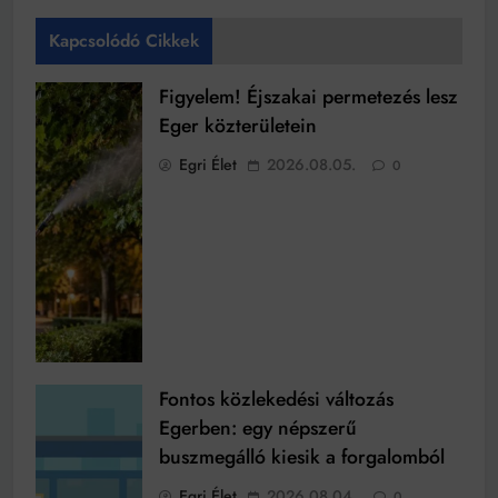
Kapcsolódó Cikkek
Figyelem! Éjszakai permetezés lesz
Eger közterületein
Egri Élet
2026.08.05.
0
Fontos közlekedési változás
Egerben: egy népszerű
buszmegálló kiesik a forgalomból
Egri Élet
2026.08.04.
0