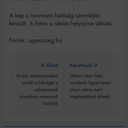
A kép a nyomozó hatóság szemléjén
készült. A fotón a rablás helyszíne látható.
Forrás: ugyeszseg.hu
Bejegyzés
Előző
Következő
navigáció
Kiváló eredményekkel
Otthon Start hitel,
zárták a hétvégét a
mindenki figyelmesen
szilvásváradi
járjon utána mert
színekben versenyző
meglepetések érhetik
hajtóink