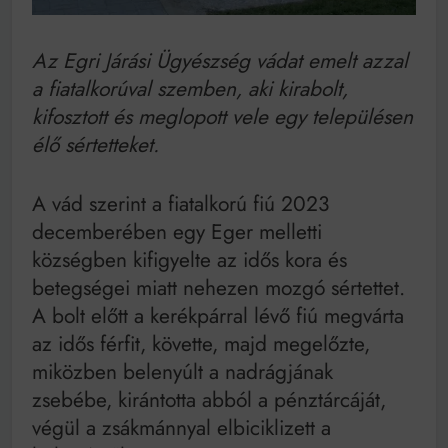
Mindenki a világot akarja uralni – de nem csak a 80-
as években
Bitumenes lapostetők: a bevált technológia akkor
Az Egri Járási Ügyészség vádat emelt azzal
működik, ha jól van felújítva
a fiatalkorúval szemben, aki kirabolt,
kifosztott és meglopott vele egy településen
élő sértetteket.
A vád szerint a fiatalkorú fiú 2023
decemberében egy Eger melletti
községben kifigyelte az idős kora és
betegségei miatt nehezen mozgó sértettet.
A bolt előtt a kerékpárral lévő fiú megvárta
az idős férfit, követte, majd megelőzte,
miközben belenyúlt a nadrágjának
zsebébe, kirántotta abból a pénztárcáját,
végül a zsákmánnyal elbiciklizett a