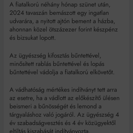
A fiatalkorú néhány hónap szünet után,
2024 tavaszán bemászott egy ingatlan
udvarára, a nyitott ajtón bement a házba,
ahonnan közel ötszázezer forint készpénz
és bizsukat lopott.
Az ügyészség kifosztás bűntettével,
minősített rablás bűntettével és lopás
bűntettével vádolja a fiatalkorú elkövetőt.
A vádhatóság mértékes indítványt tett arra
az esetre, ha a vádlott az előkészítő ülésen
beismeri a bűnösségét és lemond a
tárgyaláshoz való jogáról. Az ügyészség 4
év szabadságvesztés és 4 év közügyektől
eltiltás kiszabását indítványozta.