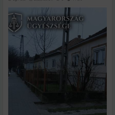
működik, ha jól van felújítva
Ingatlanpiaci szakértők szerint akár 5 százalékkal is
nőhetnek a bérleti díjak a ponthatárhirdetés után az
egyetemi városokban
Munkácsy nem Krisztust szépítette meg: minket
leplezett le
Ahol köszönnek, ott még van város
Amikor a Tetris boldogabbá tesz, mint a szerelem
Létezik tökéletes élet: Truman is elhitte
Karinthy Frigyes: a zseni, aki belenézett a saját
koponyájába
Ki akarsz törni. De miből?
Az öregség nem csak ránc?
Az ördög még mindig Pradát visel. De te miért öltözöl
hozzá?
Móricz Zsigmond: falusi író vagy boncmester?