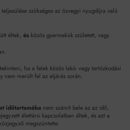
 teljesülése szükséges az özvegyi nyugdíjra való
ütt éltek,
és
közös gyermekük született, vagy
an.
tekinteni, ha a felek közös lakó- vagy tartózkodási
ny nem merült fel az eljárás során.
lat időtartamába
nem számít bele az az idő,
egyzett élettársi kapcsolatban éltek, és azt a
 közjegyző megszüntette.