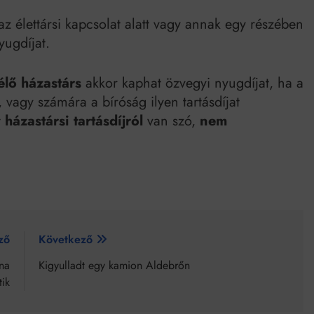
 az élettársi kapcsolat alatt vagy annak egy részében
yugdíjat.
élő házastárs
akkor kaphat özvegyi nyugdíjat, ha a
, vagy számára a bíróság ilyen tartásdíjat
t
házastársi tartásdíjról
van szó,
nem
ző
Következő
ána
Kigyulladt egy kamion Aldebrőn
ik