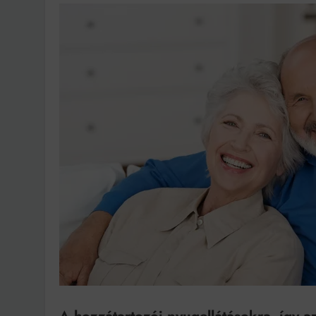
Ingatlanpiaci szakértő