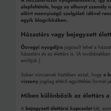
A hozzátartozói nyugellátásokra, így a
alapfeltétele, hogy az elhunyt személy 
Bit
előírt mennyiségű szolgálati idővel ren
egyik blogcikkében.
Házastárs vagy bejegyzett éle
Özvegyi nyugdíjra
jogosult lehet a házast
házastárs és az élettárs is. (A továbbiakb
említjük.)
Sokan nincsenek tisztában azzal, hogy
a b
viszony
jogilag eltérő együttélési formát j
Miben különbözik az élettárs a 
A
bejegyzett élettársi kapcsolat
két, azon