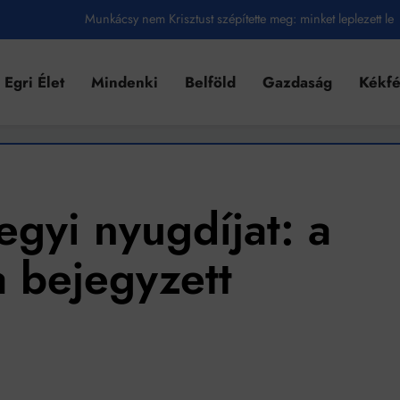
Munkácsy nem Krisztust szépítette meg: minket leplezett le
Ahol köszönnek, ott még van város
Egri Élet
Mindenki
Belföld
Gazdaság
Kékf
Amikor a Tetris boldogabbá tesz, mint a szerelem
Létezik tökéletes élet: Truman is elhitte
Karinthy Frigyes: a zseni, aki belenézett a saját koponyájába
Ki akarsz törni. De miből?
egyi nyugdíjat: a
Az öregség nem csak ránc?
a bejegyzett
Az ördög még mindig Pradát visel. De te miért öltözöl hozzá?
Móricz Zsigmond: falusi író vagy boncmester?
Mindenki a világot akarja uralni – de nem csak a 80-as években
umenes lapostetők: a bevált technológia akkor működik, ha jól van felújítva