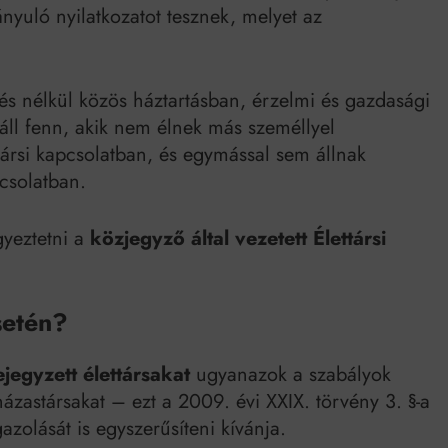
ányuló nyilatkozatot tesznek, melyet az
s nélkül közös háztartásban, érzelmi és gazdasági
áll fenn, akik nem élnek más személlyel
ttársi kapcsolatban, és egymással sem állnak
csolatban.
gyeztetni a
közjegyző által vezetett Élettársi
setén?
ejegyzett élettársakat
ugyanazok a szabályok
házastársakat – ezt a 2009. évi XXIX. törvény 3. §-a
azolását is egyszerűsíteni kívánja.