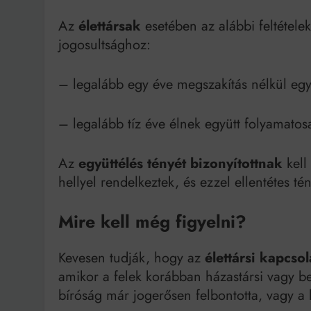
Az
élettársak
esetében az alábbi feltételek
jogosultsághoz:
– legalább egy éve megszakítás nélkül egy
– legalább tíz éve élnek együtt folyamatos
Az
együttélés tényét bizonyítottnak
kell 
hellyel rendelkeztek, és ezzel ellentétes té
Mire kell még figyelni?
Kevesen tudják, hogy az
élettársi kapcso
amikor a felek korábban házastársi vagy bej
bíróság már jogerősen felbontotta, vagy a