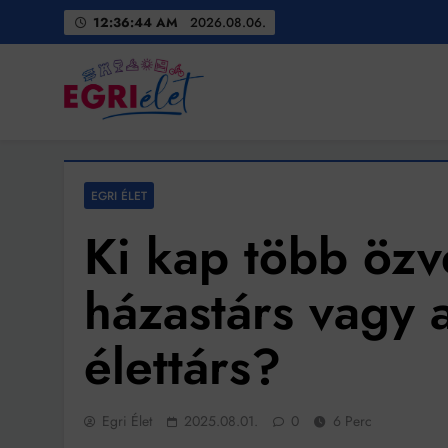
Skip
12:36:46 AM
2026.08.06.
to
content
Egri Élet
Friss hírek
EGRI ÉLET
Ki kap több özv
házastárs vagy 
élettárs?
Egri Élet
2025.08.01.
0
6 Perc
Bit