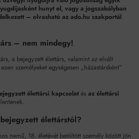
z özvegyi nyugdíjra való jogosultság egyik
Mindenki a világot akarja uralni – de nem csak a 80-as években
nyugdíjasként hunyt el, vagy a jogszabályban
umenes lapostetők: a bevált technológia akkor működik, ha jól van felújítva
delkezett – olvasható az ado.hu szakportál
ttárs – nem mindegy!
árs, a bejegyzett élettárs, valamint az elvált
an ezen személyeket egységesen „házastársként”
ejegyzett élettársi kapcsolat
és
az élettársi
elentenek.
bejegyzett élettárstól?
os nemű, 18. életévét betöltött személy között jön