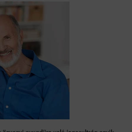
k szerint akár 5 százalékkal is nőhetnek a bérleti díjak a ponthatárhirdetés
után az egyetemi városokban
Munkácsy nem Krisztust szépítette meg: minket leplezett le
Ahol köszönnek, ott még van város
Amikor a Tetris boldogabbá tesz, mint a szerelem
Létezik tökéletes élet: Truman is elhitte
Karinthy Frigyes: a zseni, aki belenézett a saját koponyájába
Ki akarsz törni. De miből?
Az öregség nem csak ránc?
Az ördög még mindig Pradát visel. De te miért öltözöl hozzá?
Móricz Zsigmond: falusi író vagy boncmester?