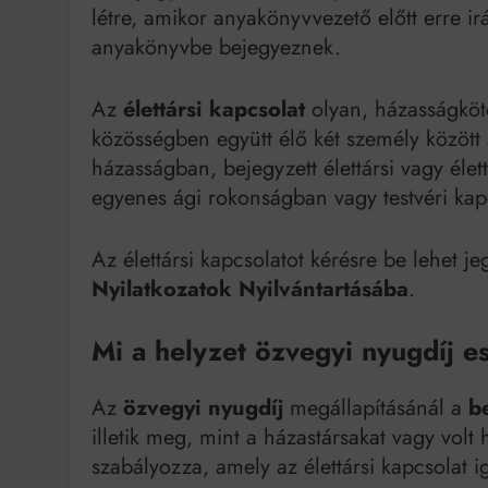
létre, amikor anyakönyvvezető előtt erre ir
anyakönyvbe bejegyeznek.
Az
élettársi kapcsolat
olyan, házasságköté
közösségben együtt élő két személy között 
házasságban, bejegyzett élettársi vagy éle
egyenes ági rokonságban vagy testvéri kap
Az élettársi kapcsolatot kérésre be lehet je
Nyilatkozatok Nyilvántartásába
.
Mi a helyzet özvegyi nyugdíj e
Az
özvegyi nyugdíj
megállapításánál a
b
illetik meg, mint a házastársakat vagy volt 
szabályozza, amely az élettársi kapcsolat ig