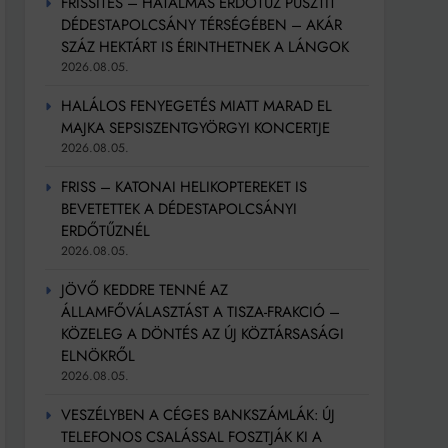
FRISSÍTÉS – HATALMAS ERDŐTŰZ PUSZTÍT
DÉDESTAPOLCSÁNY TÉRSÉGÉBEN – AKÁR
SZÁZ HEKTÁRT IS ÉRINTHETNEK A LÁNGOK
2026.08.05.
HALÁLOS FENYEGETÉS MIATT MARAD EL
MAJKA SEPSISZENTGYÖRGYI KONCERTJE
2026.08.05.
FRISS – KATONAI HELIKOPTEREKET IS
BEVETETTEK A DÉDESTAPOLCSÁNYI
ERDŐTŰZNÉL
2026.08.05.
JÖVŐ KEDDRE TENNÉ AZ
ÁLLAMFŐVÁLASZTÁST A TISZA-FRAKCIÓ –
KÖZELEG A DÖNTÉS AZ ÚJ KÖZTÁRSASÁGI
ELNÖKRŐL
2026.08.05.
VESZÉLYBEN A CÉGES BANKSZÁMLÁK: ÚJ
TELEFONOS CSALÁSSAL FOSZTJÁK KI A