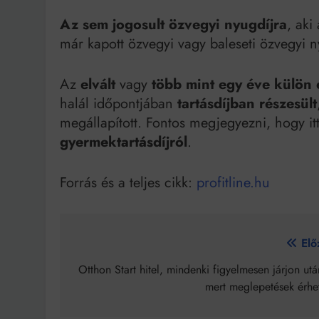
Az sem jogosult özvegyi nyugdíjra
, aki
már kapott özvegyi vagy baleseti özvegyi n
Az
elvált
vagy
több mint egy éve külön 
halál időpontjában
tartásdíjban részesült
megállapított. Fontos megjegyezni, hogy it
gyermektartásdíjról
.
Forrás és a teljes cikk:
profitline.hu
Bejegyzés
Elő
navigáció
Otthon Start hitel, mindenki figyelmesen járjon ut
mert meglepetések érhet