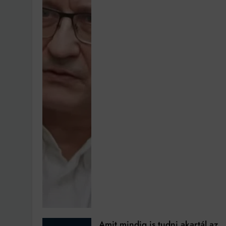
Amit mindig is tudni akartál az