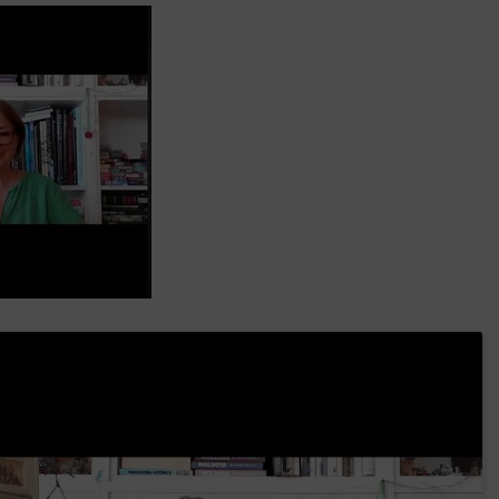
k szerint akár 5 százalékkal is nőhetnek a bérleti díjak a ponthatárhirdetés
után az egyetemi városokban
Munkácsy nem Krisztust szépítette meg: minket leplezett le
Ahol köszönnek, ott még van város
Amikor a Tetris boldogabbá tesz, mint a szerelem
Létezik tökéletes élet: Truman is elhitte
Karinthy Frigyes: a zseni, aki belenézett a saját koponyájába
Ki akarsz törni. De miből?
Az öregség nem csak ránc?
Az ördög még mindig Pradát visel. De te miért öltözöl hozzá?
ű
Móricz Zsigmond: falusi író vagy boncmester?