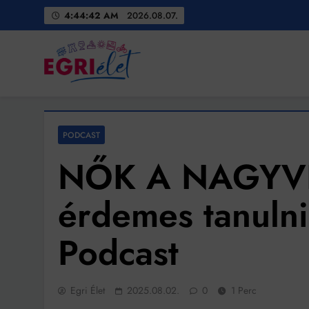
Skip
4:44:44 AM
2026.08.07.
to
content
Egri Élet
Friss hírek
PODCAST
NŐK A NAGYVI
érdemes tanuln
Podcast
Egri Élet
2025.08.02.
0
1 Perc
Bit