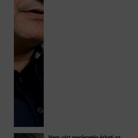
Nem várt meglepetés érheti az