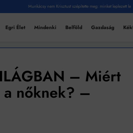
Munkácsy nem Krisztust szépítette meg: minket leplezett le
Ahol köszönnek, ott még van város
Egri Élet
Mindenki
Belföld
Gazdaság
Kék
Amikor a Tetris boldogabbá tesz, mint a szerelem
Létezik tökéletes élet: Truman is elhitte
Karinthy Frigyes: a zseni, aki belenézett a saját koponyájába
Ki akarsz törni. De miből?
LÁGBAN – Miért
Az öregség nem csak ránc?
i a nőknek? –
Az ördög még mindig Pradát visel. De te miért öltözöl hozzá?
Móricz Zsigmond: falusi író vagy boncmester?
Mindenki a világot akarja uralni – de nem csak a 80-as években
umenes lapostetők: a bevált technológia akkor működik, ha jól van felújítva