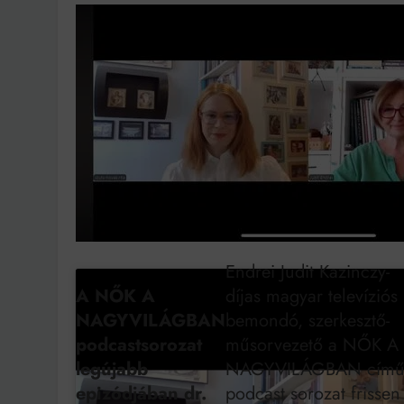
Ingatlanpiaci szakértő
Endrei Judit Kazinczy-
A NŐK A
díjas magyar televíziós
NAGYVILÁGBAN
bemondó, szerkesztő-
podcastsorozat
műsorvezető a NŐK A
legújabb
NAGYVILÁGBAN cím
epizódjában dr.
podcast sorozat frissen