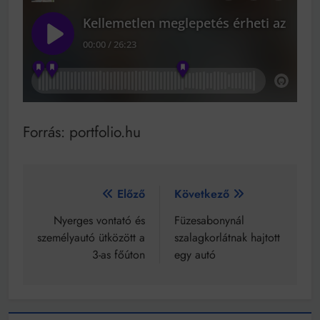
Forrás: portfolio.hu
Bejegyzés
Előző
Következő
navigáció
Nyerges vontató és
Füzesabonynál
személyautó ütközött a
szalagkorlátnak hajtott
3-as főúton
egy autó