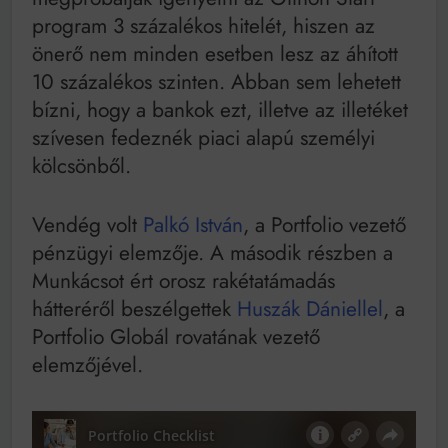
Bitumenes lapostetők: a bevált technológia akkor
program 3 százalékos hitelét, hiszen az
működik, ha jól van felújítva
önerő nem minden esetben lesz az áhított
10 százalékos szinten. Abban sem lehetett
bízni, hogy a bankok ezt, illetve az illetéket
szívesen fedeznék piaci alapú személyi
kölcsönből.
Vendég volt
Palkó István
, a Portfolio vezető
pénzügyi elemzője. A második részben a
Munkácsot ért orosz rakétatámadás
hátteréről beszélgettek
Huszák Dániellel
, a
Portfolio Globál rovatának vezető
elemzőjével.