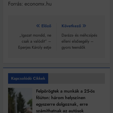
Forrás: economx.hu
Bejegyzés
Előző
Következő
navigáció
„Igazat mondd, ne
Darázs- és méhcsípés
csak a valódit” –
elleni elsősegély –
Eperjes Károly estje
gyors teendők
Kapcsolódó Cikkek
Felpörögtek a munkák a 25-ös
főúton: három helyszínen
egyszerre dolgoznak, erre
számíthatnak az autósok