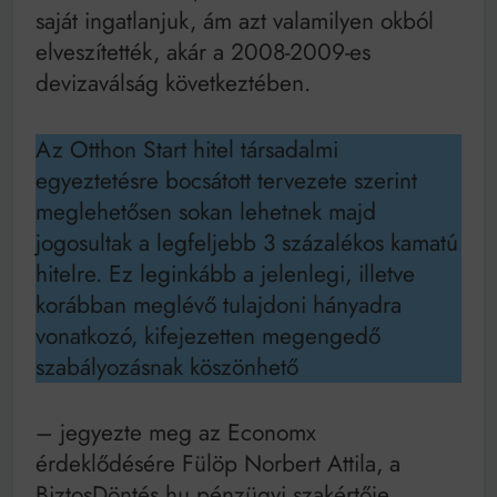
saját ingatlanjuk, ám azt valamilyen okból
elveszítették, akár a 2008-2009-es
devizaválság következtében.
Az Otthon Start hitel társadalmi
egyeztetésre bocsátott tervezete szerint
meglehetősen sokan lehetnek majd
jogosultak a legfeljebb 3 százalékos kamatú
hitelre. Ez leginkább a jelenlegi, illetve
korábban meglévő tulajdoni hányadra
vonatkozó, kifejezetten megengedő
szabályozásnak köszönhető
– jegyezte meg az Economx
érdeklődésére Fülöp Norbert Attila, a
BiztosDöntés.hu pénzügyi szakértője.