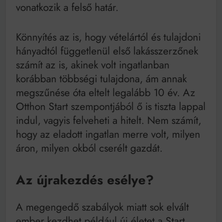
vonatkozik a felső határ.
Könnyítés az is, hogy vételártól és tulajdoni
hányadtól függetlenül első lakásszerzőnek
számít az is, akinek volt ingatlanban
korábban többségi tulajdona, ám annak
megszűnése óta eltelt legalább 10 év. Az
Otthon Start szempontjából ő is tiszta lappal
indul, vagyis felveheti a hitelt. Nem számít,
hogy az eladott ingatlan merre volt, milyen
áron, milyen okból cserélt gazdát.
Az újrakezdés esélye?
A megengedő szabályok miatt sok elvált
ember kezdhet például új életet a Start