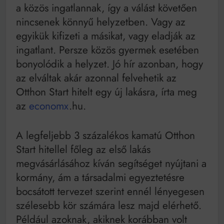
Mindenki a világot akarja uralni – de nem csak a 80-
a közös ingatlannak, így a válást követően
as években
nincsenek könnyű helyzetben. Vagy az
Bitumenes lapostetők: a bevált technológia akkor
működik, ha jól van felújítva
egyikük kifizeti a másikat, vagy eladják az
ingatlant. Persze közös gyermek esetében
bonyolódik a helyzet. Jó hír azonban, hogy
az elváltak akár azonnal felvehetik az
Otthon Start hitelt egy új lakásra, írta meg
az
economx
.hu.
A legfeljebb 3 százalékos kamatú Otthon
Start hitellel főleg az első lakás
megvásárlásához kíván segítséget nyújtani a
kormány, ám a társadalmi egyeztetésre
bocsátott tervezet szerint ennél lényegesen
szélesebb kör számára lesz majd elérhető.
Például azoknak, akiknek korábban volt