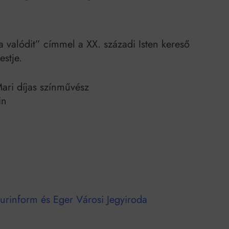
Mindenki a világot akarja uralni – de nem csak a 80-as években
umenes lapostetők: a bevált technológia akkor működik, ha jól van felújítva
 valódit” címmel a XX. századi Isten kereső
stje.
 Mari díjas színművész
in
urinform és Eger Városi Jegyiroda