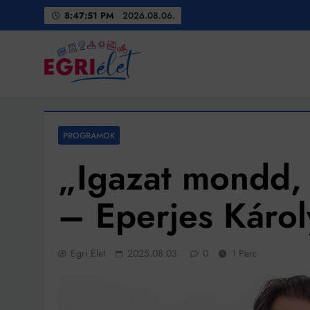
Skip
8:47:52 PM
2026.08.06.
to
content
Egri Élet
Friss hírek
PROGRAMOK
„Igazat mondd, 
– Eperjes Károl
Egri Élet
2025.08.03.
0
1 Perc
Bit