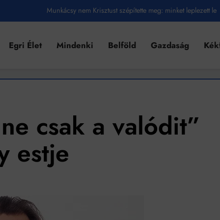
Munkácsy nem Krisztust szépítette meg: minket leplezett le
Ahol köszönnek, ott még van város
Egri Élet
Mindenki
Belföld
Gazdaság
Kék
Amikor a Tetris boldogabbá tesz, mint a szerelem
Létezik tökéletes élet: Truman is elhitte
Karinthy Frigyes: a zseni, aki belenézett a saját koponyájába
Ki akarsz törni. De miből?
ne csak a valódit”
Az öregség nem csak ránc?
y estje
Az ördög még mindig Pradát visel. De te miért öltözöl hozzá?
Móricz Zsigmond: falusi író vagy boncmester?
Mindenki a világot akarja uralni – de nem csak a 80-as években
umenes lapostetők: a bevált technológia akkor működik, ha jól van felújítva