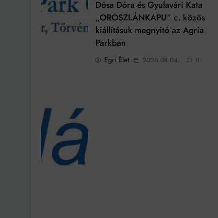
Dósa Dóra és Gyulavári Kata
„OROSZLÁNKAPU” c. közös
kiállításuk megnyitó az Agria
Parkban
Egri Élet
2026.08.04.
0