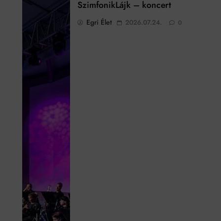
SzimfonikLájk – koncert
Egri Élet
2026.07.24.
0