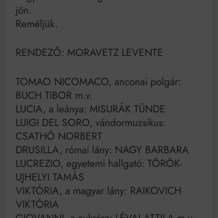
jön.
Reméljük.
RENDEZŐ: MORAVETZ LEVENTE
TOMAO NICOMACO, anconai polgár:
BUCH TIBOR m.v.
LUCIA, a leánya: MISURÁK TÜNDE
LUIGI DEL SORO, vándormuzsikus:
CSATHÓ NORBERT
DRUSILLA, római lány: NAGY BARBARA
LUCREZIO, egyetemi hallgató: TÖRÖK-
UJHELYI TAMÁS
VIKTÓRIA, a magyar lány: RAIKOVICH
VIKTÓRIA
GIOVANNI, a cukrász: LÉVAI ATTILA m.v.