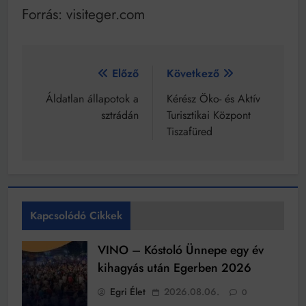
Forrás: visiteger.com
Bejegyzés
Előző
Következő
navigáció
Áldatlan állapotok a
Kérész Öko- és Aktív
sztrádán
Turisztikai Központ
Tiszafüred
Kapcsolódó Cikkek
VINO – Kóstoló Ünnepe egy év
kihagyás után Egerben 2026
Egri Élet
2026.08.06.
0