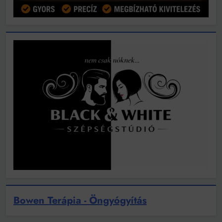
Bowen Terápia - Öngyógyítás