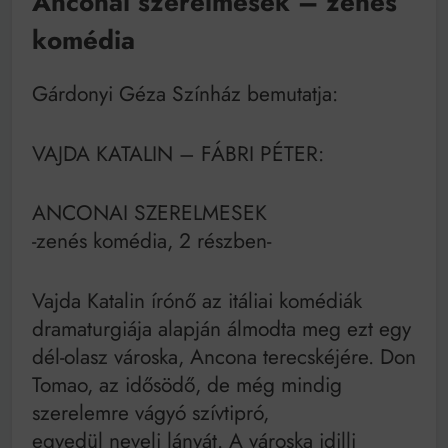
Anconai szerelmesek – zenés
Mindenki a világot akarja uralni – de nem csak a 80-
as években
komédia
Bitumenes lapostetők: a bevált technológia akkor
működik, ha jól van felújítva
Gárdonyi Géza Színház bemutatja:
VAJDA KATALIN – FÁBRI PÉTER:
ANCONAI SZERELMESEK
-zenés komédia, 2 részben-
Vajda Katalin írónő az itáliai komédiák
dramaturgiája alapján álmodta meg ezt egy
dél-olasz városka, Ancona terecskéjére. Don
Tomao, az idősödő, de még mindig
szerelemre vágyó szívtipró,
egyedül neveli lányát. A városka idilli