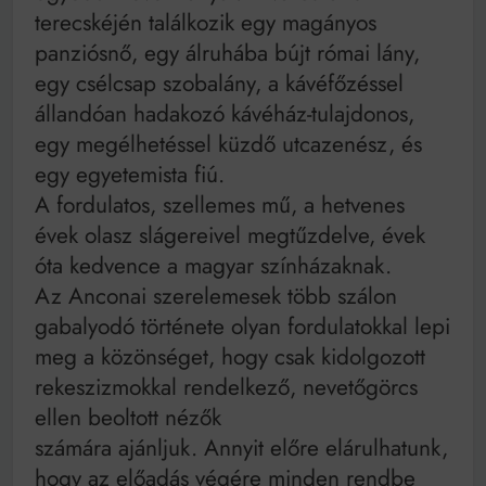
terecskéjén találkozik egy magányos
panziósnő, egy álruhába bújt római lány,
egy csélcsap szobalány, a kávéfőzéssel
állandóan hadakozó kávéház-tulajdonos,
egy megélhetéssel küzdő utcazenész, és
egy egyetemista fiú.
A fordulatos, szellemes mű, a hetvenes
évek olasz slágereivel megtűzdelve, évek
óta kedvence a magyar színházaknak.
Az Anconai szerelemesek több szálon
gabalyodó története olyan fordulatokkal lepi
meg a közönséget, hogy csak kidolgozott
rekeszizmokkal rendelkező, nevetőgörcs
ellen beoltott nézők
számára ajánljuk. Annyit előre elárulhatunk,
hogy az előadás végére minden rendbe