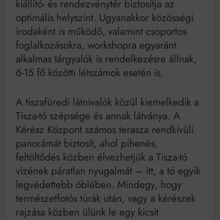
kiállító- és rendezvénytér biztosítja az
optimális helyszínt. Ugyanakkor közösségi
irodaként is működő, valamint csoportos
foglalkozásokra, workshopra egyaránt
alkalmas tárgyalók is rendelkezésre állnak,
6-15 fő közötti létszámok esetén is.
A tiszafüredi látnivalók közül kiemelkedik a
Tisza-tó szépsége és annak látványa. A
Kérész Központ számos terasza rendkívüli
panorámát biztosít, ahol pihenés,
feltöltődés közben élvezhetjük a Tisza-tó
vizének páratlan nyugalmát – itt, a tó egyik
legvédettebb öblében. Mindegy, hogy
természetfotós túrák után, vagy a kérészek
rajzása közben ülünk le egy kicsit