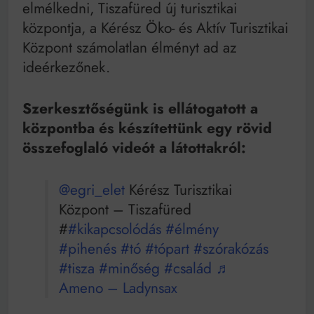
elmélkedni, Tiszafüred új turisztikai
központja, a Kérész Öko- és Aktív Turisztikai
Központ számolatlan élményt ad az
ideérkezőnek.
Szerkesztőségünk is ellátogatott a
központba és készítettünk egy rövid
összefoglaló videót a látottakról:
@egri_elet
Kérész Turisztikai
Központ – Tiszafüred
#
#kikapcsolódás
#élmény
#pihenés
#tó
#tópart
#szórakózás
#tisza
#minőség
#család
♬
Ameno – Ladynsax