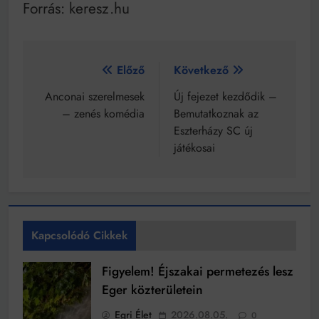
Forrás: keresz.hu
Bejegyzés
Előző
Következő
navigáció
Anconai szerelmesek
Új fejezet kezdődik –
– zenés komédia
Bemutatkoznak az
Eszterházy SC új
játékosai
Kapcsolódó Cikkek
Figyelem! Éjszakai permetezés lesz
Eger közterületein
Egri Élet
2026.08.05.
0