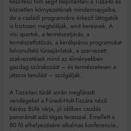
készítésű film segít bepillantani a Tisza-tó és
közvetlen környezetének mindennapjaiba,
de a családi programokra érkező látogatók
is biztosan megtalálják, amit keresnek. A
vízi sportok, a természetjárás, a
természetfotózás, a kerékpáros programokat
felvonultató túraajánlatok, a szervezett
szakvezetések mind az élményekben
gazdag szórakozást – és természetesen a
játszva tanulást – szolgálják.
A Tisza-tavi túrák során megfáradt
vendégeket a Füredi-Holt-Tiszára néző
Kérész Büfé várja, jó időben csodás
panorámát adó tágas terasszal. Emellett a
80 fő elhelyezésére alkalmas konferencia-,