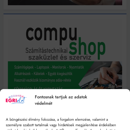
Fontosnak tartjuk az adatok
védelmét
A böngészési élmény fokozása, a forgalom elemzése, valamint a
személyre szabott tartalmak vagy hirdetések megjelenítése érdekében