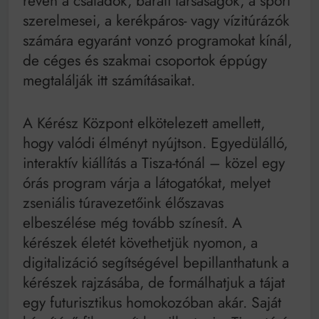
révén a családok, baráti társaságok, a sport
szerelmesei, a kerékpáros- vagy vízitúrázók
számára egyaránt vonzó programokat kínál,
de céges és szakmai csoportok éppúgy
megtalálják itt számításaikat.
A Kérész Központ elkötelezett amellett,
hogy valódi élményt nyújtson. Egyedülálló,
interaktív kiállítás a Tisza-tónál – közel egy
órás program várja a látogatókat, melyet
zseniális túravezetőink élőszavas
elbeszélése még tovább színesít. A
kérészek életét követhetjük nyomon, a
digitalizáció segítségével bepillanthatunk a
kérészek rajzásába, de formálhatjuk a tájat
egy futurisztikus homokozóban akár. Saját