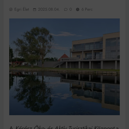
működik, ha jól van felújítva
Egri Élet
2025.08.04.
0
6 Perc
Ingatlanpiaci szakértők szerint akár 5 százalékkal is
nőhetnek a bérleti díjak a ponthatárhirdetés után az
egyetemi városokban
Munkácsy nem Krisztust szépítette meg: minket
leplezett le
Ahol köszönnek, ott még van város
Amikor a Tetris boldogabbá tesz, mint a szerelem
Létezik tökéletes élet: Truman is elhitte
Karinthy Frigyes: a zseni, aki belenézett a saját
koponyájába
Ki akarsz törni. De miből?
Az öregség nem csak ránc?
Az ördög még mindig Pradát visel. De te miért öltözöl
hozzá?
Móricz Zsigmond: falusi író vagy boncmester?
A
Kérész Öko- és Aktív Turisztikai Központ
a