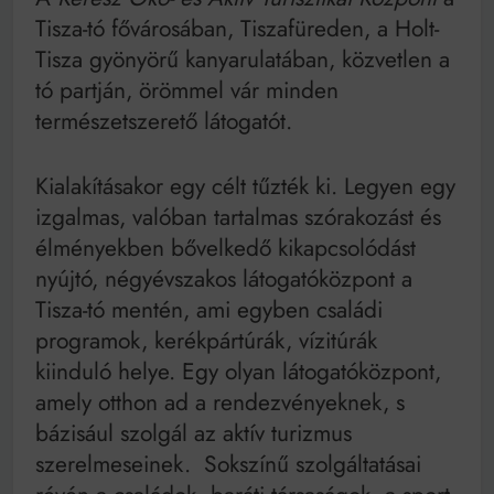
Mindenki a világot akarja uralni – de nem csak a 80-
Tisza-tó fővárosában, Tiszafüreden, a Holt-
as években
Bitumenes lapostetők: a bevált technológia akkor
Tisza gyönyörű kanyarulatában, közvetlen a
működik, ha jól van felújítva
tó partján, örömmel vár minden
természetszerető látogatót.
Kialakításakor egy célt tűzték ki. Legyen egy
izgalmas, valóban tartalmas szórakozást és
élményekben bővelkedő kikapcsolódást
nyújtó, négyévszakos látogatóközpont a
Tisza-tó mentén, ami egyben családi
programok, kerékpártúrák, vízitúrák
kiinduló helye. Egy olyan látogatóközpont,
amely otthon ad a rendezvényeknek, s
bázisául szolgál az aktív turizmus
szerelmeseinek. Sokszínű szolgáltatásai