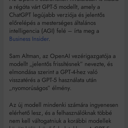
Mindenki a világot akarja uralni – de nem csak a 80-
a régóta várt GPT-5 modellt, amely a
as években
ChatGPT legújabb verziója és jelentős
Bitumenes lapostetők: a bevált technológia akkor
működik, ha jól van felújítva
előrelépés a mesterséges általános
intelligencia (AGI) felé – írta meg a
Business Insider
.
Sam Altman, az OpenAI vezérigazgatója a
modellt „jelentős frissítésnek” nevezte, és
elmondása szerint a GPT-4-hez való
visszatérés a GPT-5 használata után
„nyomorúságos” élmény.
Az új modell mindenki számára ingyenesen
elérhető lesz, és a felhasználóknak többé
nem kell váltogatniuk a korábbi modellek