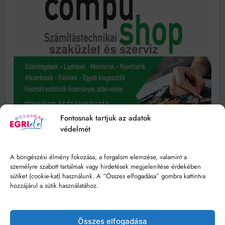
Fontosnak tartjuk az adatok
védelmét
A böngészési élmény fokozása, a forgalom elemzése, valamint a
személyre szabott tartalmak vagy hirdetések megjelenítése érdekében
sütiket (cookie-kat) használunk. A “Összes elfogadása” gombra kattintva
hozzájárul a sütik használatához.
Összes elfogadása