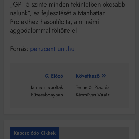
„GPT-5 szinte minden tekintetben okosabb
nálunk”, és fejlesztését a Manhattan
Projekthez hasonlította, ami némi
aggodalommal töltötte el.
Forrás:
penzcentrum.hu
Bejegyzés
Előző
Következő
navigáció
Hárman raboltak
Termelői Piac és
Füzesabonyban
Kézműves Vásár
Kapcsolódó Cikkek