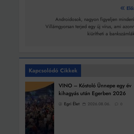
Bejegyzés
Elő
navigáció
Androidosok, nagyon figyeljen mindenk
Villámgyorsan terjed egy új vírus, ami azon
kiürítheti a bankszámlá
Kapcsolódó Cikkek
VINO – Kóstoló Ünnepe egy év
kihagyás után Egerben 2026
Egri Élet
2026.08.06.
0