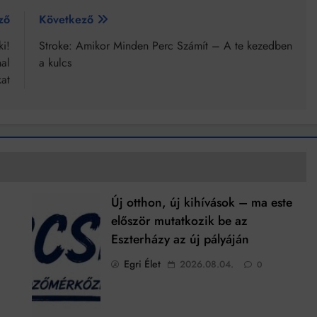
ző
Következő
i!
Stroke: Amikor Minden Perc Számít – A te kezedben
nal
a kulcs
kat
Új otthon, új kihívások – ma este
először mutatkozik be az
Eszterházy az új pályáján
Egri Élet
2026.08.04.
0