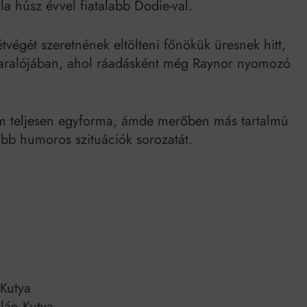
a húsz évvel fiatalabb Dodie-val.
Mindenki a világot akarja uralni – de nem csak a 80-as években
umenes lapostetők: a bevált technológia akkor működik, ha jól van felújítva
végét szeretnének eltölteni főnökük üresnek hitt,
yaralójában, ahol ráadásként még Raynor nyomozó
om teljesen egyforma, ámde merőben más tartalmú
kább humoros szituációk sorozatát.
 Kutya
lán Kutya