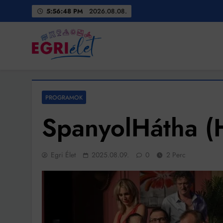
Skip
5:56:49 PM
2026.08.08.
to
content
Egri Élet
Friss hírek
PROGRAMOK
SpanyolHátha (
Egri Élet
2025.08.09.
0
2 Perc
Bit