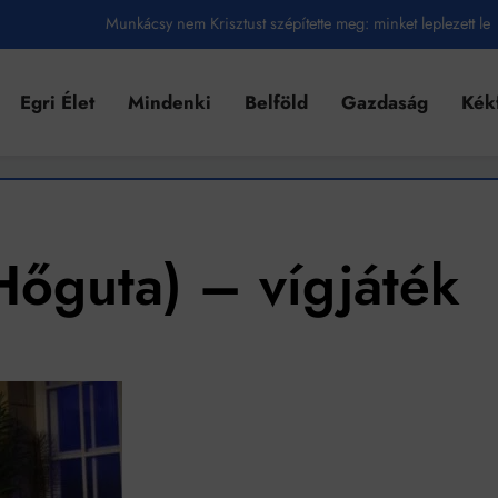
Munkácsy nem Krisztust szépítette meg: minket leplezett le
Ahol köszönnek, ott még van város
Egri Élet
Mindenki
Belföld
Gazdaság
Kék
Amikor a Tetris boldogabbá tesz, mint a szerelem
Létezik tökéletes élet: Truman is elhitte
Karinthy Frigyes: a zseni, aki belenézett a saját koponyájába
Ki akarsz törni. De miből?
Hőguta) – vígjáték
Az öregség nem csak ránc?
Az ördög még mindig Pradát visel. De te miért öltözöl hozzá?
Móricz Zsigmond: falusi író vagy boncmester?
Mindenki a világot akarja uralni – de nem csak a 80-as években
umenes lapostetők: a bevált technológia akkor működik, ha jól van felújítva