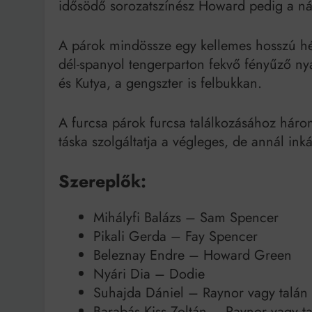
idősödő sorozatszínész Howard pedig a nál
Bit
A párok mindössze egy kellemes hosszú hét
dél-spanyol tengerparton fekvő fényűző n
és Kutya, a gengszter is felbukkan.
A furcsa párok furcsa találkozásához hár
táska szolgáltatja a végleges, de annál in
Szereplők:
Mihályfi Balázs – Sam Spencer
Pikali Gerda – Fay Spencer
Beleznay Endre – Howard Green
Nyári Dia – Dodie
Suhajda Dániel – Raynor vagy talán
Barabás Kiss Zoltán – Raynor vagy ta