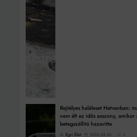
Rejtélyes haláleset Hatvanban: m
nem élt az idős asszony, amikor 
betegszállító hazavitte
Egri Élet
2026.08.06.
0