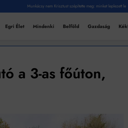
Munkácsy nem Krisztust szépítette meg: minket leplezett le
Ahol köszönnek, ott még van város
Egri Élet
Mindenki
Belföld
Gazdaság
Kék
Amikor a Tetris boldogabbá tesz, mint a szerelem
Létezik tökéletes élet: Truman is elhitte
Karinthy Frigyes: a zseni, aki belenézett a saját koponyájába
Ki akarsz törni. De miből?
tó a 3-as főúton,
Az öregség nem csak ránc?
Az ördög még mindig Pradát visel. De te miért öltözöl hozzá?
Móricz Zsigmond: falusi író vagy boncmester?
Mindenki a világot akarja uralni – de nem csak a 80-as években
umenes lapostetők: a bevált technológia akkor működik, ha jól van felújítva