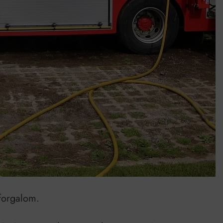
umenes lapostetők: a bevált technológia akkor működik, ha jól van felújítva
 forgalom.