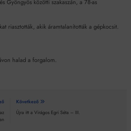
 és Gyöngyös közötti szakaszán, a 78-as
at riasztották, akik áramtalanították a gépkocsit.
ávon halad a forgalom.
ző
Következő
 az
Újra itt a Virágos Egri Séta – III.
an