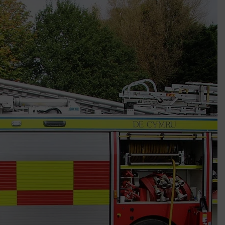
k szerint akár 5 százalékkal is nőhetnek a bérleti díjak a ponthatárhirdetés
után az egyetemi városokban
Munkácsy nem Krisztust szépítette meg: minket leplezett le
Ahol köszönnek, ott még van város
Amikor a Tetris boldogabbá tesz, mint a szerelem
Létezik tökéletes élet: Truman is elhitte
Karinthy Frigyes: a zseni, aki belenézett a saját koponyájába
Ki akarsz törni. De miből?
Az öregség nem csak ránc?
Az ördög még mindig Pradát visel. De te miért öltözöl hozzá?
Móricz Zsigmond: falusi író vagy boncmester?
Mindenki a világot akarja uralni – de nem csak a 80-as években