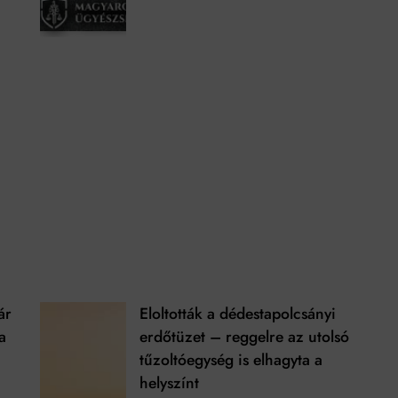
ár
Eloltották a dédestapolcsányi
a
erdőtüzet – reggelre az utolsó
tűzoltóegység is elhagyta a
helyszínt