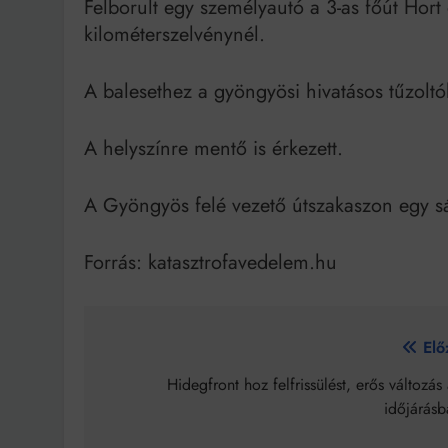
Felborult egy személyautó a 3-as főút Hort
kilométerszelvénynél.
A balesethez a gyöngyösi hivatásos tűzoltók
A helyszínre mentő is érkezett.
A Gyöngyös felé vezető útszakaszon egy s
Forrás: katasztrofavedelem.hu
Bejegyzés
Elő
navigáció
Hidegfront hoz felfrissülést, erős változás
időjárásb