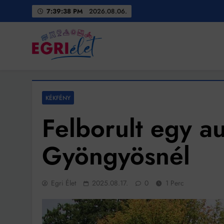
Skip
7:39:40 PM
2026.08.06.
to
content
Egri Élet
Friss hírek
KÉKFÉNY
Felborult egy au
Gyöngyösnél
Egri Élet
2025.08.17.
0
1 Perc
Bit