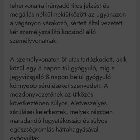
tehervonatra irányadó tilos jelzést és
megállás nélkül nekiütközött az ugyanazon
a vágányon várakozó, sértett által vezetett
két személyszállító kocsiból álló
személyvonatnak.
A személyvonaton öt utas tartózkodott, akik
közül egy 8 napon túl gyógyuló, míg a
jegyvizsgáló 8 napon belül gyógyuló
könnyebb sérüléseket szenvedett. A
mozdonyvezetőnek az ütközés
következtében súlyos, életveszélyes
sérülései keletkeztek, melyek részben
maradandó fogyatékosság és súlyos
egészségromlás hátrahagyásával
gyógyultak.