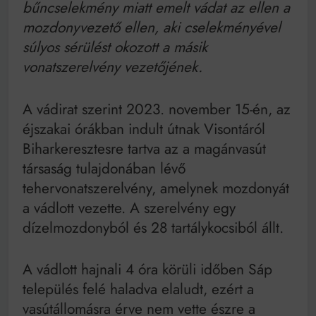
Mindenki a világot akarja uralni – de nem csak a 80-
bűncselekmény miatt emelt vádat az ellen a
as években
mozdonyvezető ellen, aki cselekményével
Bitumenes lapostetők: a bevált technológia akkor
súlyos sérülést okozott a másik
működik, ha jól van felújítva
vonatszerelvény vezetőjének.
A vádirat szerint 2023. november 15-én, az
éjszakai órákban indult útnak Visontáról
Biharkeresztesre tartva az a magánvasút
társaság tulajdonában lévő
tehervonatszerelvény, amelynek mozdonyát
a vádlott vezette. A szerelvény egy
dízelmozdonyból és 28 tartálykocsiból állt.
A vádlott hajnali 4 óra körüli időben Sáp
település felé haladva elaludt, ezért a
vasútállomásra érve nem vette észre a