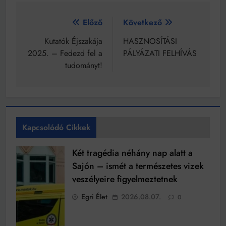
Bejegyzés
Előző
Következő
navigáció
Kutatók Éjszakája
HASZNOSÍTÁSI
2025. – Fedezd fel a
PÁLYÁZATI FELHÍVÁS
tudományt!
Kapcsolódó Cikkek
Két tragédia néhány nap alatt a
Sajón – ismét a természetes vizek
veszélyeire figyelmeztetnek
Egri Élet
2026.08.07.
0