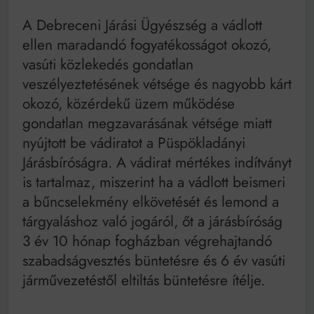
A Debreceni Járási Ügyészség a vádlott
ellen maradandó fogyatékosságot okozó,
vasúti közlekedés gondatlan
veszélyeztetésének vétsége és nagyobb kárt
okozó, közérdekű üzem működése
gondatlan megzavarásának vétsége miatt
nyújtott be vádiratot a Püspökladányi
Járásbíróságra. A vádirat mértékes indítványt
is tartalmaz, miszerint ha a vádlott beismeri
a bűncselekmény elkövetését és lemond a
tárgyaláshoz való jogáról, őt a járásbíróság
3 év 10 hónap fogházban végrehajtandó
szabadságvesztés büntetésre és 6 év vasúti
járművezetéstől eltiltás büntetésre ítélje.