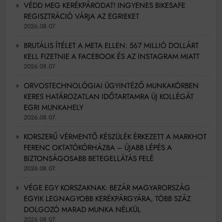
VÉDD MEG KERÉKPÁRODAT! INGYENES BIKESAFE
REGISZTRÁCIÓ VÁRJA AZ EGRIEKET
2026.08.07.
BRUTÁLIS ÍTÉLET A META ELLEN: 567 MILLIÓ DOLLÁRT
KELL FIZETNIE A FACEBOOK ÉS AZ INSTAGRAM MIATT
2026.08.07.
ORVOSTECHNOLÓGIAI ÜGYINTÉZŐ MUNKAKÖRBEN
KERES HATÁROZATLAN IDŐTARTAMRA ÚJ KOLLÉGÁT
EGRI MUNKAHELY
2026.08.07.
KORSZERŰ VÉRMENTŐ KÉSZÜLÉK ÉRKEZETT A MARKHOT
FERENC OKTATÓKÓRHÁZBA – ÚJABB LÉPÉS A
BIZTONSÁGOSABB BETEGELLÁTÁS FELÉ
2026.08.07.
VÉGE EGY KORSZAKNAK: BEZÁR MAGYARORSZÁG
EGYIK LEGNAGYOBB KERÉKPÁRGYÁRA, TÖBB SZÁZ
DOLGOZÓ MARAD MUNKA NÉLKÜL
2026.08.07.