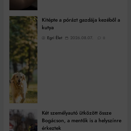
Kitépte a pórázt gazdája kezéből a
kutya
Egri Élet
2026.08.07.
0
Két személyautó ütközött össze
Bogácson, a mentők is a helyszínre
érkeztek