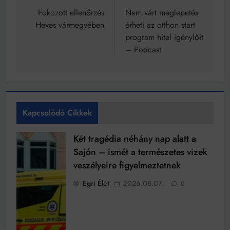
navigáció
Fokozott ellenőrzés
Nem várt meglepetés
Heves vármegyében
érheti az otthon start
program hitel igénylőit
– Podcast
Kapcsolódó Cikkek
Két tragédia néhány nap alatt a
Sajón – ismét a természetes vizek
veszélyeire figyelmeztetnek
Egri Élet
2026.08.07.
0