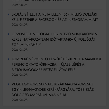
REGISZTRÁCIÓ VÁRJA AZ EGRIEKET
2026.08.07.
BRUTÁLIS ÍTÉLET A META ELLEN: 567 MILLIÓ DOLLÁRT
KELL FIZETNIE A FACEBOOK ÉS AZ INSTAGRAM MIATT
2026.08.07.
ORVOSTECHNOLÓGIAI ÜGYINTÉZŐ MUNKAKÖRBEN
KERES HATÁROZATLAN IDŐTARTAMRA ÚJ KOLLÉGÁT
EGRI MUNKAHELY
2026.08.07.
KORSZERŰ VÉRMENTŐ KÉSZÜLÉK ÉRKEZETT A MARKHOT
FERENC OKTATÓKÓRHÁZBA – ÚJABB LÉPÉS A
BIZTONSÁGOSABB BETEGELLÁTÁS FELÉ
2026.08.07.
VÉGE EGY KORSZAKNAK: BEZÁR MAGYARORSZÁG
EGYIK LEGNAGYOBB KERÉKPÁRGYÁRA, TÖBB SZÁZ
DOLGOZÓ MARAD MUNKA NÉLKÜL
2026.08.07.