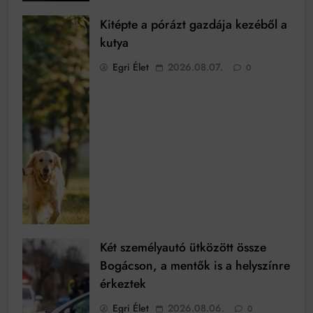
Kitépte a pórázt gazdája kezéből a
kutya
Egri Élet
2026.08.07.
0
Két személyautó ütközött össze
Bogácson, a mentők is a helyszínre
érkeztek
Egri Élet
2026.08.06.
0