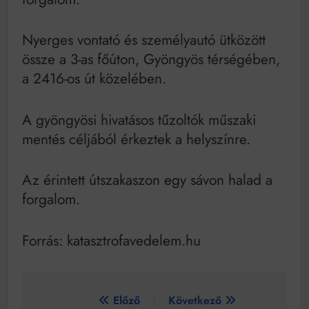
Mindenki a világot akarja uralni – de nem csak a 80-
as években
Bitumenes lapostetők: a bevált technológia akkor
Nyerges vontató és személyautó ütközött
működik, ha jól van felújítva
össze a 3-as főúton, Gyöngyös térségében,
a 2416-os út közelében.
A gyöngyösi hivatásos tűzoltók műszaki
mentés céljából érkeztek a helyszínre.
Az érintett útszakaszon egy sávon halad a
forgalom.
Forrás: katasztrofavedelem.hu
Bejegyzés
Előző
Következő