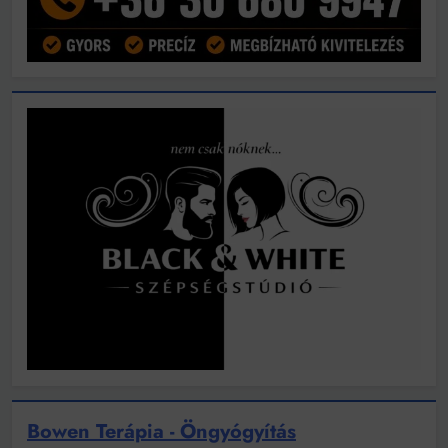
Bowen Terápia - Öngyógyítás