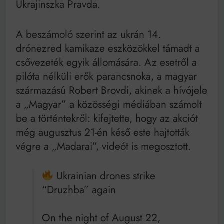
Ukrajinszka Pravda.
Mindenki a világot akarja uralni – de nem csak a 80-
as években
Bitumenes lapostetők: a bevált technológia akkor
A beszámoló szerint az ukrán 14.
működik, ha jól van felújítva
drónezred kamikaze eszközökkel támadt a
csővezeték egyik állomására. Az esetről a
pilóta nélküli erők parancsnoka, a magyar
származású Robert Brovdi, akinek a hívójele
a „Magyar” a közösségi médiában számolt
be a történtekről: kifejtette, hogy az akciót
még augusztus 21-én késő este hajtották
végre a „Madarai”, videót is megosztott.
Ukrainian drones strike
“Druzhba” again
On the night of August 22,