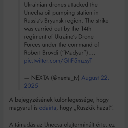
Ukrainian drones attacked the
Unecha oil pumping station in
Russia’s Bryansk region. The strike
was carried out by the 14th
regiment of Ukraine’s Drone
Forces under the command of
Robert Brovdi (“Madyar”).…
pic.twitter.com/GItF5mzsyT
— NEXTA (@nexta_tv)
August 22,
2025
A bejegyzésének különlegessége, hogy
magyarul is
odaírta
, hogy „Ruszkik haza!”.
A támadás az Unecsa olajterminált érte, ez