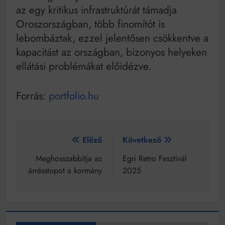
az egy kritikus infrastruktúrát támadja
Oroszországban, több finomítót is
lebombáztak, ezzel jelentősen csökkentve a
kapacitást az országban, bizonyos helyeken
ellátási problémákat előidézve.
Forrás:
portfolio.hu
Bejegyzés
Előző
Következő
navigáció
Meghosszabbítja az
Egri Retro Fesztivál
árrésstopot a kormány
2025