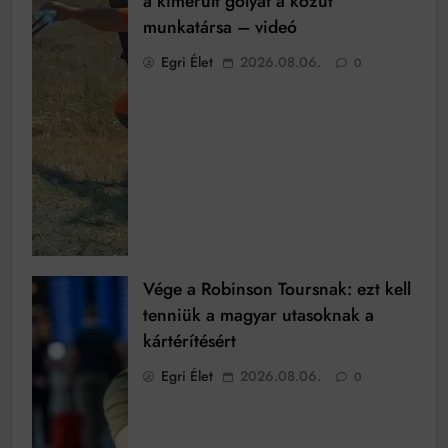
a kimerült gólyát a közút
munkatársa – videó
Egri Élet
2026.08.06.
0
Vége a Robinson Toursnak: ezt kell
tenniük a magyar utasoknak a
kártérítésért
Egri Élet
2026.08.06.
0