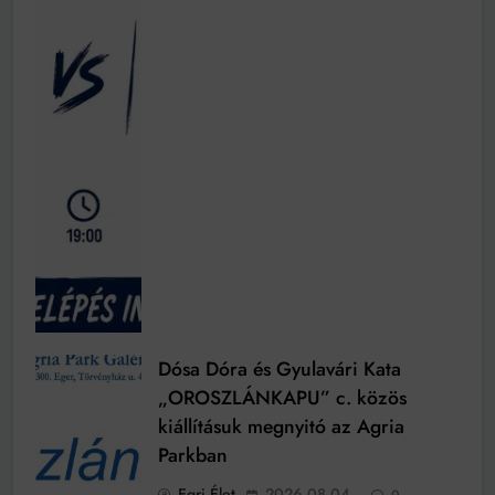
Dósa Dóra és Gyulavári Kata
„OROSZLÁNKAPU” c. közös
kiállításuk megnyitó az Agria
Parkban
Egri Élet
2026.08.04.
0