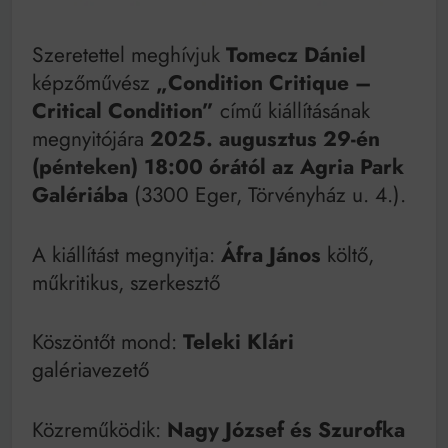
Mindenki a világot akarja uralni – de nem csak a 80-
as években
Bitumenes lapostetők: a bevált technológia akkor
Szeretettel meghívjuk
Tomecz Dániel
működik, ha jól van felújítva
képzőművész
„Condition Critique –
Critical Condition”
című kiállításának
megnyitójára
2025. augusztus 29-én
(pénteken) 18:00 órától az Agria Park
Galériába
(3300 Eger, Törvényház u. 4.).
A kiállítást megnyitja:
Áfra János
költő,
műkritikus, szerkesztő
Köszöntőt mond:
Teleki Klári
galériavezető
Közreműködik:
Nagy József és Szurofka