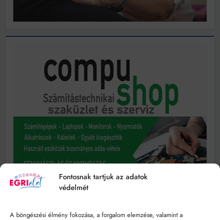
Fontosnak tartjuk az adatok
védelmét
A böngészési élmény fokozása, a forgalom elemzése, valamint a