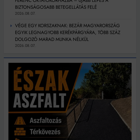
FERENC OKTATÓKÓRHÁZBA – ÚJABB LÉPÉS A
BIZTONSÁGOSABB BETEGELLÁTÁS FELÉ
2026.08.07.
VÉGE EGY KORSZAKNAK: BEZÁR MAGYARORSZÁG
EGYIK LEGNAGYOBB KERÉKPÁRGYÁRA, TÖBB SZÁZ
DOLGOZÓ MARAD MUNKA NÉLKÜL
2026.08.07.