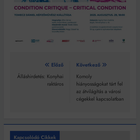
Bejegyzés
Előző
Következő
navigáció
Álláshirdetés: Konyhai
Komoly
raktáros
hiányosságokat tárt fel
az átvilágítás a városi
cégekkel kapcsolatban
Kapcsolódó Cikkek