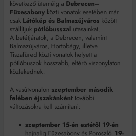
következő üteméig a
Debrecen–
Füzesabony
közti vonatok esetében már
csak
Látókép és Balmazújváros
között
szállítjuk
pótlóbusszal
utasainkat.
A betétjáratok, a Debrecen, valamint
Balmazújváros, Hortobágy, illetve
Tiszafüred közti vonatok helyett a
pótlóbuszok hosszabb, eltérő viszonylaton
közlekednek.
A vasútvonalon
szeptember második
felében
éjszakánként
további
változásokra kell számítani:
szeptember 15-én estétől 19-én
hajnalig Füzesabony és Poroszló,
19-