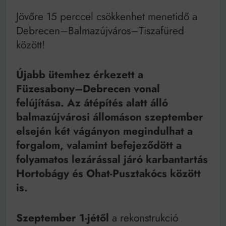
as években
Jövőre 15 perccel csökkenhet menetidő a
Bitumenes lapostetők: a bevált technológia akkor
működik, ha jól van felújítva
Debrecen–Balmazújváros–Tiszafüred
között!
Újabb ütemhez érkezett a
Füzesabony–Debrecen vonal
felújítása. Az átépítés alatt álló
balmazújvárosi állomáson szeptember
elsején két vágányon megindulhat a
forgalom, valamint befejeződött a
folyamatos lezárással járó karbantartás
Hortobágy és Ohat-Pusztakócs között
is.
Szeptember 1-jétől
a rekonstrukció