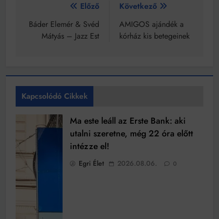
Bejegyzés
Előző
Következő
navigáció
Báder Elemér & Svéd
AMIGOS ajándék a
Mátyás – Jazz Est
kórház kis betegeinek
Kapcsolódó Cikkek
Ma este leáll az Erste Bank: aki
utalni szeretne, még 22 óra előtt
intézze el!
Egri Élet
2026.08.06.
0