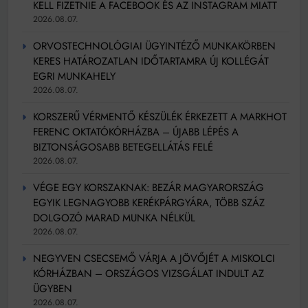
KELL FIZETNIE A FACEBOOK ÉS AZ INSTAGRAM MIATT
2026.08.07.
ORVOSTECHNOLÓGIAI ÜGYINTÉZŐ MUNKAKÖRBEN
KERES HATÁROZATLAN IDŐTARTAMRA ÚJ KOLLÉGÁT
EGRI MUNKAHELY
2026.08.07.
KORSZERŰ VÉRMENTŐ KÉSZÜLÉK ÉRKEZETT A MARKHOT
FERENC OKTATÓKÓRHÁZBA – ÚJABB LÉPÉS A
BIZTONSÁGOSABB BETEGELLÁTÁS FELÉ
2026.08.07.
VÉGE EGY KORSZAKNAK: BEZÁR MAGYARORSZÁG
EGYIK LEGNAGYOBB KERÉKPÁRGYÁRA, TÖBB SZÁZ
DOLGOZÓ MARAD MUNKA NÉLKÜL
2026.08.07.
NEGYVEN CSECSEMŐ VÁRJA A JÖVŐJÉT A MISKOLCI
KÓRHÁZBAN – ORSZÁGOS VIZSGÁLAT INDULT AZ
ÜGYBEN
2026.08.07.