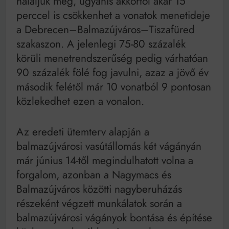
háláljuk meg, ugyanis akkortól akár 15
perccel is csökkenhet a vonatok menetideje
a Debrecen–Balmazújváros–Tiszafüred
szakaszon. A jelenlegi 75-80 százalék
körüli menetrendszerűség pedig várhatóan
90 százalék fölé fog javulni, azaz a jövő év
második felétől már 10 vonatból 9 pontosan
közlekedhet ezen a vonalon.
Az eredeti ütemterv alapján a
balmazújvárosi vasútállomás két vágányán
már június 14-től megindulhatott volna a
forgalom, azonban a Nagymacs és
Balmazújváros közötti nagyberuházás
részeként végzett munkálatok során a
balmazújvárosi vágányok bontása és építése