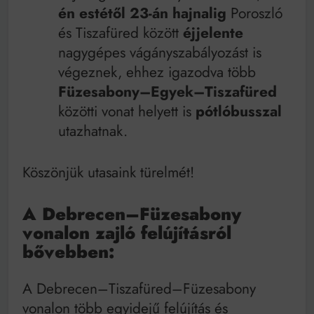
én estétől 23-án hajnalig
Poroszló
és Tiszafüred között
éjjelente
nagygépes vágányszabályozást is
végeznek, ehhez igazodva több
Füzesabony–Egyek–Tiszafüred
közötti vonat helyett is
pótlóbusszal
utazhatnak.
Köszönjük utasaink türelmét!
A Debrecen–Füzesabony
vonalon zajló felújításról
bővebben:
A Debrecen–Tiszafüred–Füzesabony
vonalon több egyidejű felújítás és