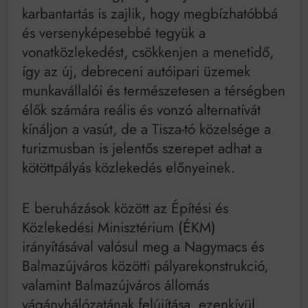
karbantartás is zajlik, hogy megbízhatóbbá
és versenyképesebbé tegyük a
vonatközlekedést, csökkenjen a menetidő,
így az új, debreceni autóipari üzemek
munkavállalói és természetesen a térségben
élők számára reális és vonzó alternatívát
kínáljon a vasút, de a Tisza-tó közelsége a
turizmusban is jelentős szerepet adhat a
kötöttpályás közlekedés előnyeinek.
E beruházások között az Építési és
Közlekedési Minisztérium (ÉKM)
irányításával valósul meg a Nagymacs és
Balmazújváros közötti pályarekonstrukció,
valamint Balmazújváros állomás
vágányhálózatának felújítása, ezenkívül