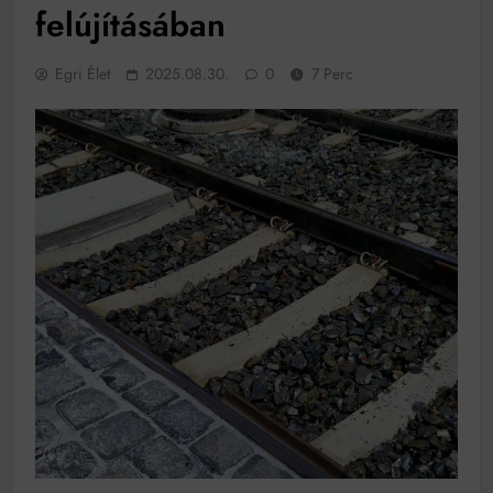
felújításában
Ingatlanpiaci szakértők szerint akár 5 százalékkal is
nőhetnek a bérleti díjak a ponthatárhirdetés után az
egyetemi városokban
Munkácsy nem Krisztust szépítette meg: minket
Egri Élet
2025.08.30.
0
7 Perc
leplezett le
Ahol köszönnek, ott még van város
Amikor a Tetris boldogabbá tesz, mint a szerelem
Létezik tökéletes élet: Truman is elhitte
Karinthy Frigyes: a zseni, aki belenézett a saját
koponyájába
Ki akarsz törni. De miből?
Az öregség nem csak ránc?
Az ördög még mindig Pradát visel. De te miért öltözöl
hozzá?
Móricz Zsigmond: falusi író vagy boncmester?
Mindenki a világot akarja uralni – de nem csak a 80-