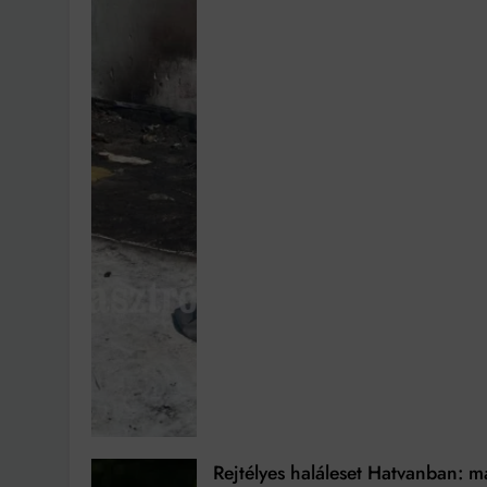
Rejtélyes haláleset Hatvanban: m