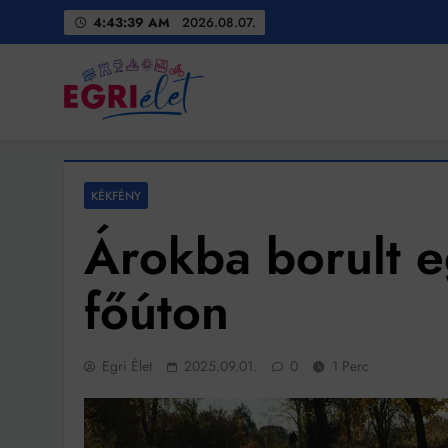
Skip
4:43:41 AM
2026.08.07.
to
content
Egri Élet
Friss hírek
KÉKFÉNY
Árokba borult e
főúton
Egri Élet
2025.09.01.
0
1 Perc
Bit