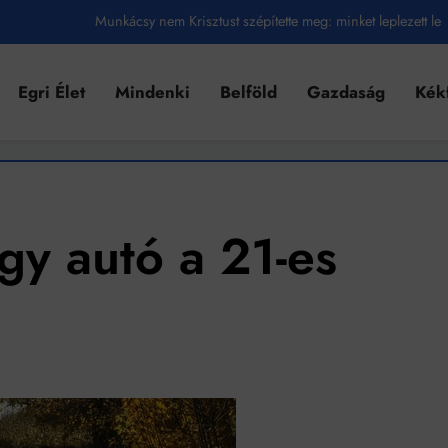
Munkácsy nem Krisztust szépítette meg: minket leplezett le
Ahol köszönnek, ott még van város
Egri Élet
Mindenki
Belföld
Gazdaság
Kék
Amikor a Tetris boldogabbá tesz, mint a szerelem
Létezik tökéletes élet: Truman is elhitte
Karinthy Frigyes: a zseni, aki belenézett a saját koponyájába
Ki akarsz törni. De miből?
gy autó a 21-es
Az öregség nem csak ránc?
Az ördög még mindig Pradát visel. De te miért öltözöl hozzá?
Móricz Zsigmond: falusi író vagy boncmester?
Mindenki a világot akarja uralni – de nem csak a 80-as években
umenes lapostetők: a bevált technológia akkor működik, ha jól van felújítva