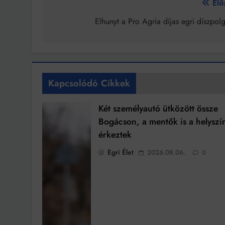
Bejegyzés
Elő
navigáció
Elhunyt a Pro Agria díjas egri díszpol
Kapcsolódó Cikkek
Két személyautó ütközött össze
Bogácson, a mentők is a helyszí
érkeztek
Egri Élet
2026.08.06.
0