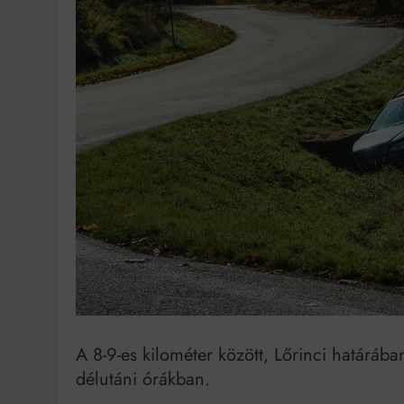
Ingatlanpiaci szakértő
A 8-9-es kilométer között, Lőrinci határába
délutáni órákban.