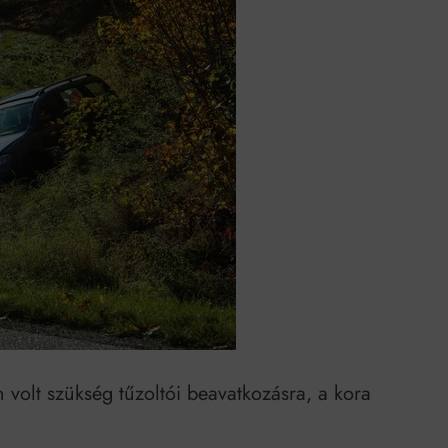
k szerint akár 5 százalékkal is nőhetnek a bérleti díjak a ponthatárhirdetés
után az egyetemi városokban
Munkácsy nem Krisztust szépítette meg: minket leplezett le
Ahol köszönnek, ott még van város
Amikor a Tetris boldogabbá tesz, mint a szerelem
Létezik tökéletes élet: Truman is elhitte
Karinthy Frigyes: a zseni, aki belenézett a saját koponyájába
Ki akarsz törni. De miből?
Az öregség nem csak ránc?
Az ördög még mindig Pradát visel. De te miért öltözöl hozzá?
n volt szükség tűzoltói beavatkozásra, a kora
Móricz Zsigmond: falusi író vagy boncmester?