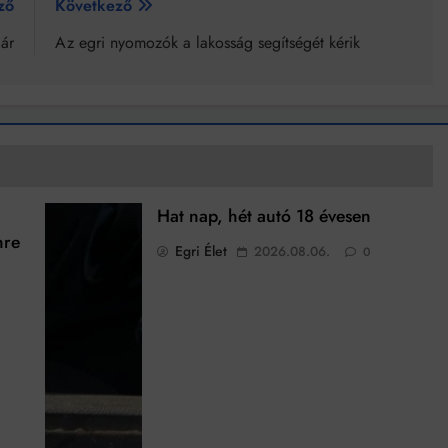
ző
Következő
gár
Az egri nyomozók a lakosság segítségét kérik
Hat nap, hét autó 18 évesen
nre
Egri Élet
2026.08.06.
0