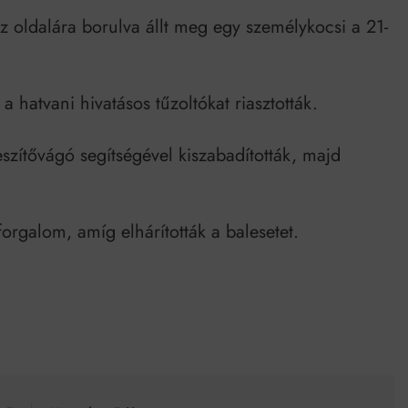
Mindenki a világot akarja uralni – de nem csak a 80-as években
 az oldalára borulva állt meg egy személykocsi a 21-
umenes lapostetők: a bevált technológia akkor működik, ha jól van felújítva
 a hatvani hivatásos tűzoltókat riasztották.
feszítővágó segítségével kiszabadították, majd
orgalom, amíg elhárították a balesetet.