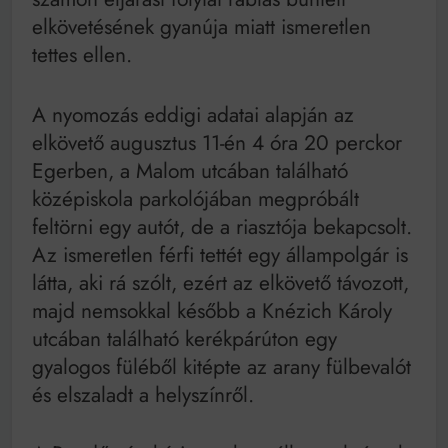
Mindenki a világot akarja uralni – de nem csak a 80-
as években
elkövetésének gyanúja miatt ismeretlen
Bitumenes lapostetők: a bevált technológia akkor
tettes ellen.
működik, ha jól van felújítva
A nyomozás eddigi adatai alapján az
elkövető augusztus 11-én 4 óra 20 perckor
Egerben, a Malom utcában található
középiskola parkolójában megpróbált
feltörni egy autót, de a riasztója bekapcsolt.
Az ismeretlen férfi tettét egy állampolgár is
látta, aki rá szólt, ezért az elkövető távozott,
majd nemsokkal később a Knézich Károly
utcában található kerékpárúton egy
gyalogos füléből kitépte az arany fülbevalót
és elszaladt a helyszínről.