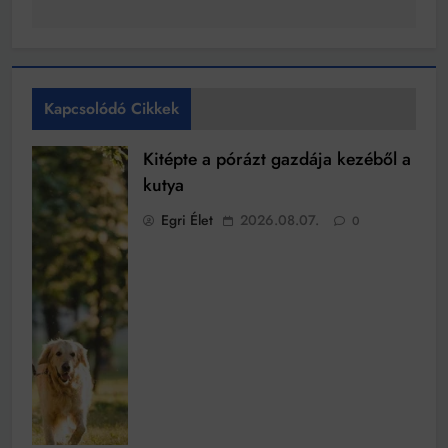
Kapcsolódó Cikkek
Kitépte a pórázt gazdája kezéből a
kutya
Egri Élet
2026.08.07.
0