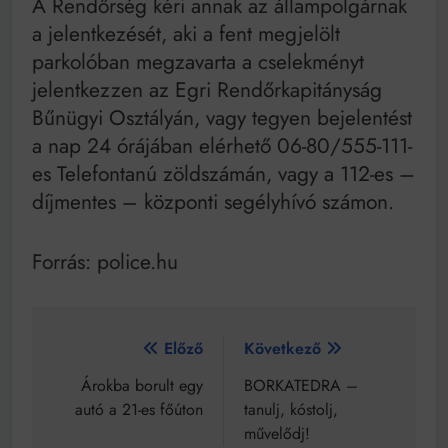
A Rendőrség kéri annak az állampolgárnak
a jelentkezését, aki a fent megjelölt
parkolóban megzavarta a cselekményt
jelentkezzen az Egri Rendőrkapitányság
Bűnügyi Osztályán, vagy tegyen bejelentést
a nap 24 órájában elérhető 06-80/555-111-
es Telefontanú zöldszámán, vagy a 112-es –
díjmentes – központi segélyhívó számon.
Forrás: police.hu
Bejegyzés
Előző
Következő
navigáció
Árokba borult egy
BORKATEDRA –
autó a 21-es főúton
tanulj, kóstolj,
művelődj!