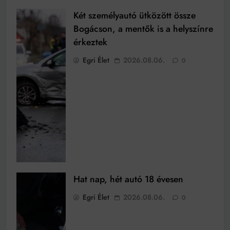
Két személyautó ütközött össze
Bogácson, a mentők is a helyszínre
érkeztek
Egri Élet
2026.08.06.
0
Hat nap, hét autó 18 évesen
Egri Élet
2026.08.06.
0