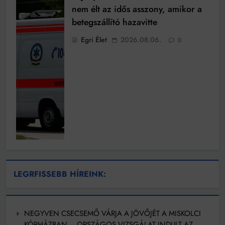
nem élt az idős asszony, amikor a
betegszállító hazavitte
Egri Élet
2026.08.06.
0
LEGRFISSEBB HÍREINK:
NEGYVEN CSECSEMŐ VÁRJA A JÖVŐJÉT A MISKOLCI
KÓRHÁZBAN – ORSZÁGOS VIZSGÁLAT INDULT AZ