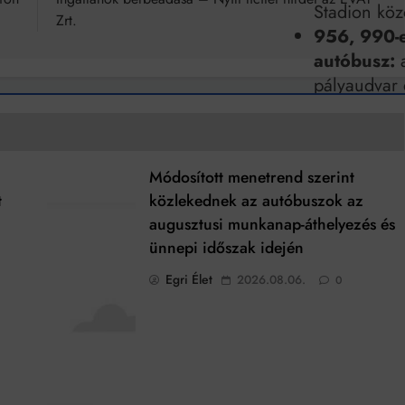
Stadion köz
Zrt.
956, 990-
autóbusz:
a
pályaudvar 
vasútállomá
Módosított menetrend szerint
t
közlekednek az autóbuszok az
augusztusi munkanap-áthelyezés és
ünnepi időszak idején
Egri Élet
2026.08.06.
0