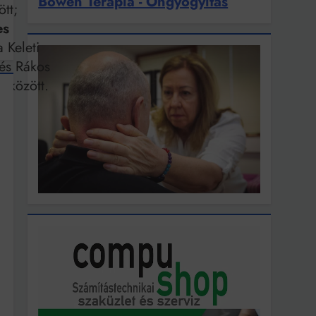
Bowen Terápia - Öngyógyítás
ött;
es
 Keleti
és Rákos
s között.