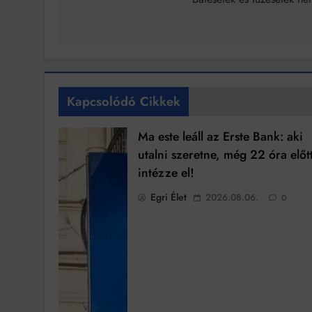
navigáció
Kapcsolódó Cikkek
Ma este leáll az Erste Bank: aki
utalni szeretne, még 22 óra előt
intézze el!
Egri Élet
2026.08.06.
0