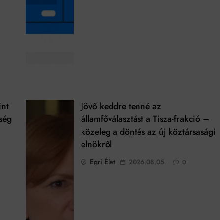
int
Jövő keddre tenné az
ség
államfőválasztást a Tisza-frakció –
közeleg a döntés az új köztársasági
elnökről
Egri Élet
2026.08.05.
0