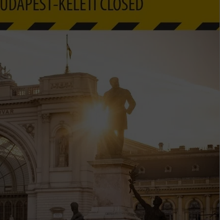
k szerint akár 5 százalékkal is nőhetnek a bérleti díjak a ponthatárhirdetés
után az egyetemi városokban
Munkácsy nem Krisztust szépítette meg: minket leplezett le
Ahol köszönnek, ott még van város
Amikor a Tetris boldogabbá tesz, mint a szerelem
Létezik tökéletes élet: Truman is elhitte
Karinthy Frigyes: a zseni, aki belenézett a saját koponyájába
Ki akarsz törni. De miből?
Az öregség nem csak ránc?
Az ördög még mindig Pradát visel. De te miért öltözöl hozzá?
Móricz Zsigmond: falusi író vagy boncmester?