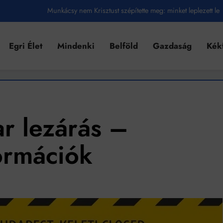
Munkácsy nem Krisztust szépítette meg: minket leplezett le
Ahol köszönnek, ott még van város
Egri Élet
Mindenki
Belföld
Gazdaság
Kék
Amikor a Tetris boldogabbá tesz, mint a szerelem
Létezik tökéletes élet: Truman is elhitte
Karinthy Frigyes: a zseni, aki belenézett a saját koponyájába
Ki akarsz törni. De miből?
ar lezárás –
Az öregség nem csak ránc?
ormációk
Az ördög még mindig Pradát visel. De te miért öltözöl hozzá?
Móricz Zsigmond: falusi író vagy boncmester?
Mindenki a világot akarja uralni – de nem csak a 80-as években
umenes lapostetők: a bevált technológia akkor működik, ha jól van felújítva