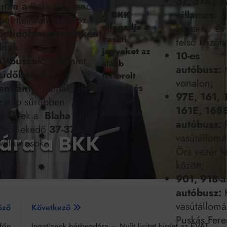
37, 37A, 3
nnan
a
Puskás Ferenc
villamos:
a 
A
BKK
ion metróállomáshoz
elfogadja a
Lujza tér é
úcsidőben
percenként
vasúti
felső között
lnak
jegyeket
az
10-es
ÁVbuszok,
valamint
alább
autóbusz:
t
sidőben 4
felsorolt
vonalon;
enként
indulnak, de
nappali és
97E, 161, 
éjszakai
z nap sűrűbben
161E, 168
járatokon:
ekednek a
Blaha Lujza
autóbusz:
R
közlekedő
37
-37A-
vasútállomá
villamosok.
Örs vezér t
között;
901, 918-a
autóbusz:
K
vasútállomá
őző
Következő
Puskás Fer
tfőn
Ingatlanok bérbeadása – Nyílt licitet hirdet az EVAT