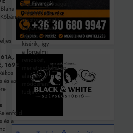
7E
összehangoltságát,
Blaha
valamint az
s Kőbánya
utasforgalmat is
;
folyamatosan
figyelemmel
eljes
kísérik, így
a forgalmi
161A,
rendeket,
E, 169E
menetrendeket ez
ákos
alapján
s és az
módosítani
ere
tudják.
s
elenföld
s és a
enc