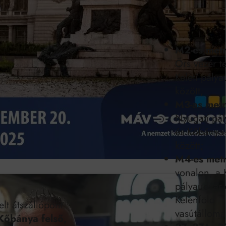
Mindenki a világot akarja uralni – de nem csak a 80-as években
umenes lapostetők: a bevált technológia akkor működik, ha jól van felújítva
M2-es metr
Örs vezér te
Keleti pály
között;
M3-as metr
Nyugati pá
és Kőbánya-
között;
M4-es metr
vonalon, a K
pályaudvar 
Kelenföld
lt átszállópont
vasútállomá
Kőbánya felső,