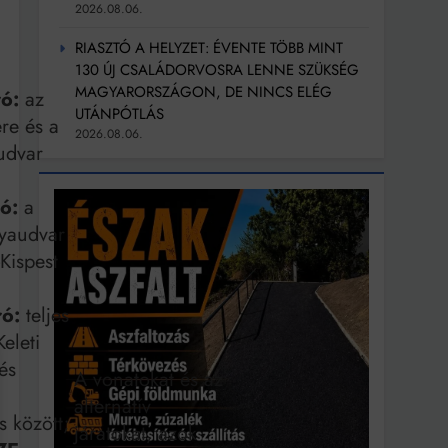
2026.08.06.
RIASZTÓ A HELYZET: ÉVENTE TÖBB MINT
130 ÚJ CSALÁDORVOSRA LENNE SZÜKSÉG
MAGYARORSZÁGON, DE NINCS ELÉG
ó:
az
UTÁNPÓTLÁS
re és a
2026.08.06.
audvar
ó:
a
lyaudvar
Kispest
ó:
teljes
eleti
és
A vonatokat és az
alternatív
s között;
járatokat, azok