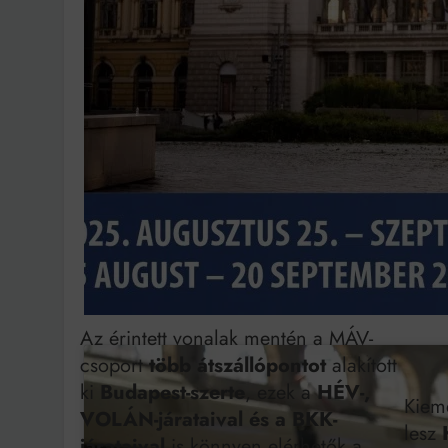
Bit
Az érintett vonalak mentén a MÁV-
csoport
több átszállópontot
alakított
ki
Budapest-szerte
, ezek a
HÉV-,
Kieme
VOLÁN-járataival és a BKK-
lesz
járataival
is könnyen elérhetők a