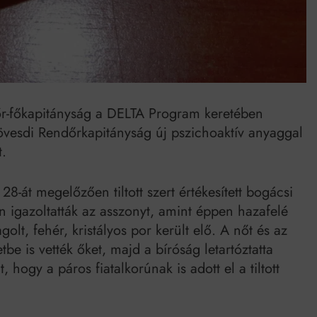
-főkapitányság a DELTA Program keretében
kövesdi Rendőrkapitányság új pszichoaktív anyaggal
t.
28-át megelőzően tiltott szert értékesített bogácsi
igazoltatták az asszonyt, amint éppen hazafelé
agolt, fehér, kristályos por került elő. A nőt és az
etbe is vették őket, majd a bíróság letartóztatta
 hogy a páros fiatalkorúnak is adott el a tiltott