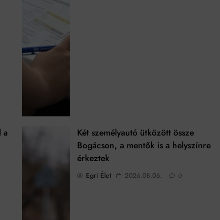
l a
Két személyautó ütközött össze
Bogácson, a mentők is a helyszínre
érkeztek
Egri Élet
2026.08.06.
0