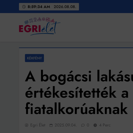
Skip
8:59:36 AM
2026.08.08.
to
content
Egri Élet
Friss hírek
KÉKFÉNY
A bogácsi laká
értékesítették a t
fiatalkorúaknak 
Egri Élet
2025.09.04.
0
4 Perc
Bit