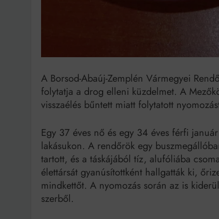
A Borsod-Abaúj-Zemplén Vármegyei Rendőr
folytatja a drog elleni küzdelmet. A Mező
visszaélés bűntett miatt folytatott nyomozás
Egy 37 éves nő és egy 34 éves férfi január 
lakásukon. A rendőrök egy buszmegállóban 
tartott, és a táskájából tíz, alufóliába csom
élettársát gyanúsítottként hallgatták ki, őriz
mindkettőt. A nyomozás során az is kiderült,
szerből.