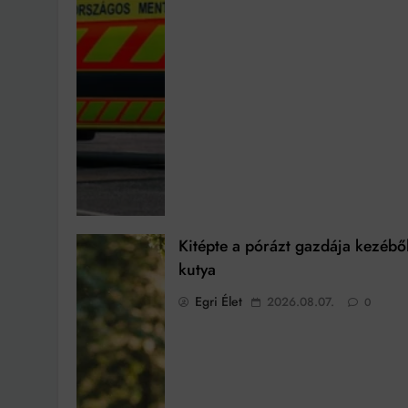
Kitépte a pórázt gazdája kezébő
kutya
Egri Élet
2026.08.07.
0