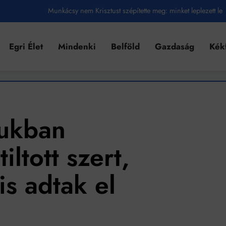
Munkácsy nem Krisztust szépítette meg: minket leplezett le
Ahol köszönnek, ott még van város
Egri Élet
Mindenki
Belföld
Gazdaság
Kék
Amikor a Tetris boldogabbá tesz, mint a szerelem
Létezik tökéletes élet: Truman is elhitte
Karinthy Frigyes: a zseni, aki belenézett a saját koponyájába
Ki akarsz törni. De miből?
sukban
Az öregség nem csak ránc?
iltott szert,
Az ördög még mindig Pradát visel. De te miért öltözöl hozzá?
is adtak el
Móricz Zsigmond: falusi író vagy boncmester?
Mindenki a világot akarja uralni – de nem csak a 80-as években
umenes lapostetők: a bevált technológia akkor működik, ha jól van felújítva