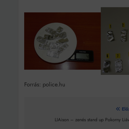
Forrás: police.hu
Bejegyzés
Elő
navigáció
LIAison – zenés stand up Pokorny Liáv