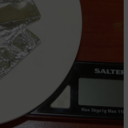
Mindenki a világot akarja uralni – de nem csak a 80-as években
umenes lapostetők: a bevált technológia akkor működik, ha jól van felújítva