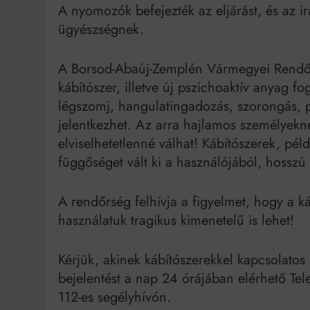
A nyomozók befejezték az eljárást, és az ir
ügyészségnek.
A Borsod-Abaúj-Zemplén Vármegyei Rendőr-
kábítószer, illetve új pszichoaktív anyag fo
légszomj, hangulatingadozás, szorongás, p
jelentkezhet. Az arra hajlamos személyekn
elviselhetetlenné válhat! Kábítószerek, pél
függőséget vált ki a használójából, hoss
A rendőrség felhívja a figyelmet, hogy a ká
használatuk tragikus kimenetelű is lehet!
Kérjük, akinek kábítószerekkel kapcsolato
bejelentést a nap 24 órájában elérhető Tel
112-es segélyhívón.