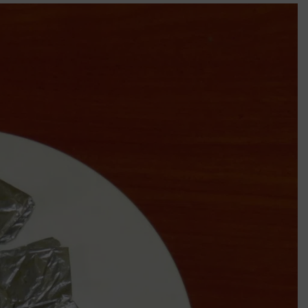
k szerint akár 5 százalékkal is nőhetnek a bérleti díjak a ponthatárhirdetés
után az egyetemi városokban
Munkácsy nem Krisztust szépítette meg: minket leplezett le
Ahol köszönnek, ott még van város
Amikor a Tetris boldogabbá tesz, mint a szerelem
Létezik tökéletes élet: Truman is elhitte
Karinthy Frigyes: a zseni, aki belenézett a saját koponyájába
Ki akarsz törni. De miből?
Az öregség nem csak ránc?
Az ördög még mindig Pradát visel. De te miért öltözöl hozzá?
Móricz Zsigmond: falusi író vagy boncmester?