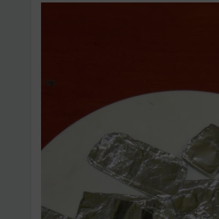
Ingatlanpiaci szakértő