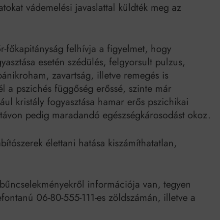
atokat vádemelési javaslattal küldték meg az
főkapitányság felhívja a figyelmet, hogy
gyasztása esetén szédülés, felgyorsult pulzus,
ánikroham, zavartság, illetve remegés is
él a pszichés függőség erőssé, szinte már
dául kristály fogyasztása hamar erős pszichikai
zú távon pedig maradandó egészségkárosodást okoz.
bítószerek élettani hatása kiszámíthatatlan,
s bűncselekményekről információja van, tegyen
efontanú 06-80-555-111-es zöldszámán, illetve a