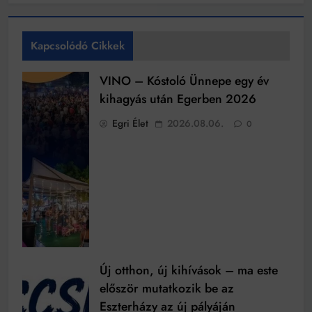
Kapcsolódó Cikkek
VINO – Kóstoló Ünnepe egy év
kihagyás után Egerben 2026
Egri Élet
2026.08.06.
0
Új otthon, új kihívások – ma este
először mutatkozik be az
Eszterházy az új pályáján