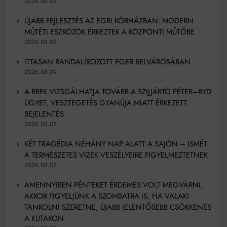
2026.08.09.
ÚJABB FEJLESZTÉS AZ EGRI KÓRHÁZBAN: MODERN
MŰTÉTI ESZKÖZÖK ÉRKEZTEK A KÖZPONTI MŰTŐBE
2026.08.09.
ITTASAN RANDALÍROZOTT EGER BELVÁROSÁBAN
2026.08.09.
A BRFK VIZSGÁLHATJA TOVÁBB A SZIJJÁRTÓ PÉTER–BYD
ÜGYET, VESZTEGETÉS GYANÚJA MIATT ÉRKEZETT
BEJELENTÉS
2026.08.07.
KÉT TRAGÉDIA NÉHÁNY NAP ALATT A SAJÓN – ISMÉT
A TERMÉSZETES VIZEK VESZÉLYEIRE FIGYELMEZTETNEK
2026.08.07.
AMENNYIBEN PÉNTEKET ÉRDEMES VOLT MEGVÁRNI,
AKKOR FIGYELJÜNK A SZOMBATRA IS, HA VALAKI
TANKOLNI SZERETNE, ÚJABB JELENTŐSEBB CSÖKKENÉS
A KUTAKON