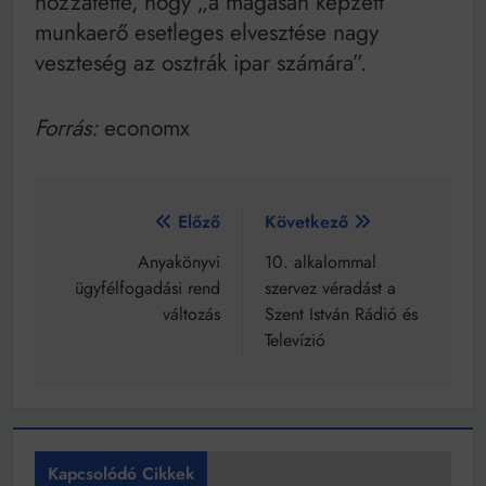
hozzátette, hogy „a magasan képzett
munkaerő esetleges elvesztése nagy
veszteség az osztrák ipar számára”.
Forrás:
economx
Bejegyzés
Előző
Következő
navigáció
Anyakönyvi
10. alkalommal
ügyfélfogadási rend
szervez véradást a
változás
Szent István Rádió és
Televízió
Kapcsolódó Cikkek