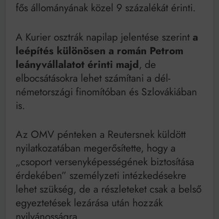
Mindenki a világot akarja uralni – de nem csak a 80-
fős állományának közel 9 százalékát érinti.
as években
Bitumenes lapostetők: a bevált technológia akkor
működik, ha jól van felújítva
A Kurier osztrák napilap jelentése szerint
a
leépítés különösen a román Petrom
leányvállalatot érinti majd
, de
elbocsátásokra lehet számítani a dél-
németországi finomítóban és Szlovákiában
is.
Az OMV pénteken a Reutersnek küldött
nyilatkozatában megerősítette, hogy a
„csoport versenyképességének biztosítása
érdekében” személyzeti intézkedésekre
lehet szükség, de a részleteket csak a belső
egyeztetések lezárása után hozzák
nyilvánosságra.