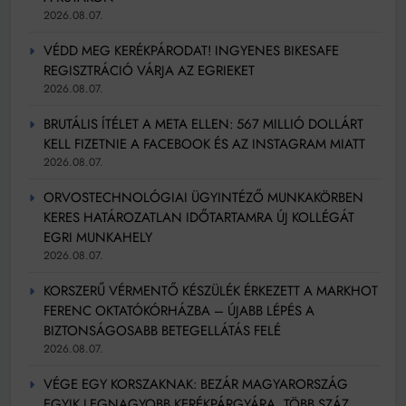
2026.08.07.
VÉDD MEG KERÉKPÁRODAT! INGYENES BIKESAFE
REGISZTRÁCIÓ VÁRJA AZ EGRIEKET
2026.08.07.
BRUTÁLIS ÍTÉLET A META ELLEN: 567 MILLIÓ DOLLÁRT
KELL FIZETNIE A FACEBOOK ÉS AZ INSTAGRAM MIATT
2026.08.07.
ORVOSTECHNOLÓGIAI ÜGYINTÉZŐ MUNKAKÖRBEN
KERES HATÁROZATLAN IDŐTARTAMRA ÚJ KOLLÉGÁT
EGRI MUNKAHELY
2026.08.07.
KORSZERŰ VÉRMENTŐ KÉSZÜLÉK ÉRKEZETT A MARKHOT
FERENC OKTATÓKÓRHÁZBA – ÚJABB LÉPÉS A
BIZTONSÁGOSABB BETEGELLÁTÁS FELÉ
2026.08.07.
VÉGE EGY KORSZAKNAK: BEZÁR MAGYARORSZÁG
EGYIK LEGNAGYOBB KERÉKPÁRGYÁRA, TÖBB SZÁZ