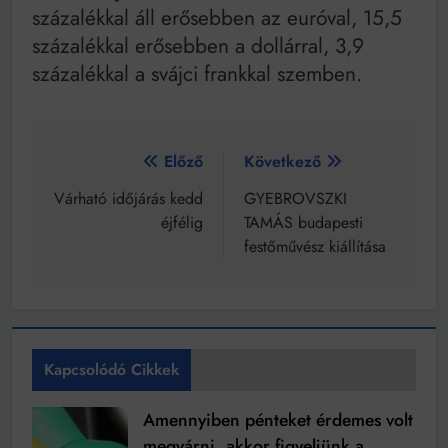
százalékkal áll erősebben az euróval, 15,5
százalékkal erősebben a dollárral, 3,9
százalékkal a svájci frankkal szemben.
Bejegyzés
Előző
Következő
navigáció
Várható időjárás kedd
GYEBROVSZKI
éjfélig
TAMÁS budapesti
festőművész kiállítása
Kapcsolódó Cikkek
Amennyiben pénteket érdemes volt
megvárni, akkor figyeljünk a