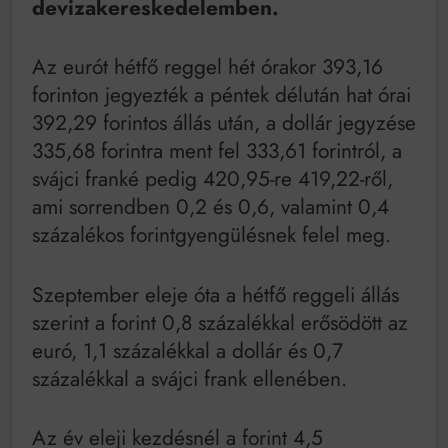
devizakereskedelemben.
Mindenki a világot akarja uralni – de nem csak a 80-
as években
Bitumenes lapostetők: a bevált technológia akkor
Az eurót hétfő reggel hét órakor 393,16
működik, ha jól van felújítva
forinton jegyezték a péntek délután hat órai
392,29 forintos állás után, a dollár jegyzése
335,68 forintra ment fel 333,61 forintról, a
svájci franké pedig 420,95-re 419,22-ről,
ami sorrendben 0,2 és 0,6, valamint 0,4
százalékos forintgyengülésnek felel meg.
Szeptember eleje óta a hétfő reggeli állás
szerint a forint 0,8 százalékkal erősödött az
euró, 1,1 százalékkal a dollár és 0,7
százalékkal a svájci frank ellenében.
Az év eleji kezdésnél a forint 4,5