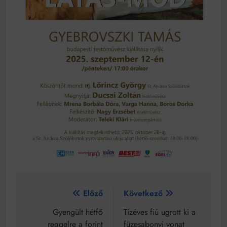
Bejegyzés
Előző
Következő
navigáció
Gyengült hétfő
Tízéves fiú ugrott ki a
reggelre a forint
füzesabonyi vonat