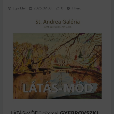
működik, ha jól van felújítva
Egri Élet
2025.09.08.
0
1 Perc
Ingatlanpiaci szakértők szerint akár 5 százalékkal is
nőhetnek a bérleti díjak a ponthatárhirdetés után az
egyetemi városokban
Munkácsy nem Krisztust szépítette meg: minket
leplezett le
Ahol köszönnek, ott még van város
Amikor a Tetris boldogabbá tesz, mint a szerelem
Létezik tökéletes élet: Truman is elhitte
Karinthy Frigyes: a zseni, aki belenézett a saját
koponyájába
Ki akarsz törni. De miből?
Az öregség nem csak ránc?
Az ördög még mindig Pradát visel. De te miért öltözöl
hozzá?
Móricz Zsigmond: falusi író vagy boncmester?
„LÁTÁS-MÓD” címmel
GYEBROVSZKI