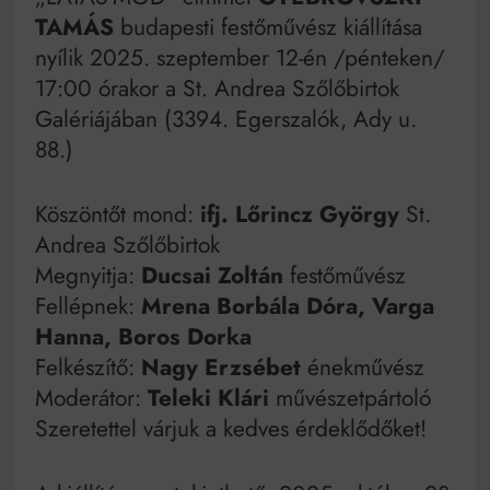
Mindenki a világot akarja uralni – de nem csak a 80-
TAMÁS
budapesti festőművész kiállítása
as években
nyílik 2025. szeptember 12-én /pénteken/
Bitumenes lapostetők: a bevált technológia akkor
működik, ha jól van felújítva
17:00 órakor a St. Andrea Szőlőbirtok
Galériájában (3394. Egerszalók, Ady u.
88.)
Köszöntőt mond:
ifj. L
ő
rincz György
St.
Andrea Szőlőbirtok
Megnyitja:
Ducsai Zoltán
festőművész
Fellépnek:
Mrena Borbála Dóra, Varga
Hanna, Boros Dorka
Felkészítő:
Nagy Erzsébet
énekművész
Moderátor:
Teleki Klári
művészetpártoló
Szeretettel várjuk a kedves érdeklődőket!