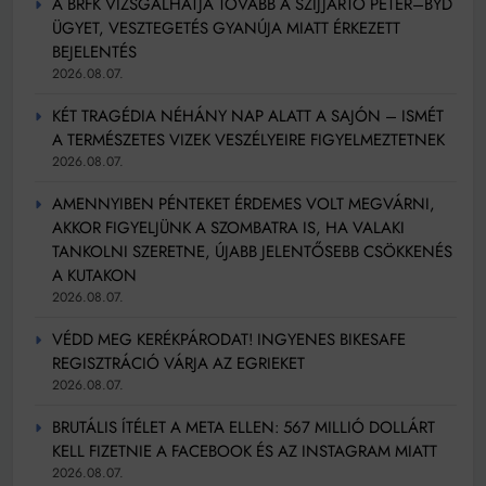
A BRFK VIZSGÁLHATJA TOVÁBB A SZIJJÁRTÓ PÉTER–BYD
ÜGYET, VESZTEGETÉS GYANÚJA MIATT ÉRKEZETT
BEJELENTÉS
2026.08.07.
KÉT TRAGÉDIA NÉHÁNY NAP ALATT A SAJÓN – ISMÉT
A TERMÉSZETES VIZEK VESZÉLYEIRE FIGYELMEZTETNEK
2026.08.07.
AMENNYIBEN PÉNTEKET ÉRDEMES VOLT MEGVÁRNI,
AKKOR FIGYELJÜNK A SZOMBATRA IS, HA VALAKI
TANKOLNI SZERETNE, ÚJABB JELENTŐSEBB CSÖKKENÉS
A KUTAKON
2026.08.07.
VÉDD MEG KERÉKPÁRODAT! INGYENES BIKESAFE
REGISZTRÁCIÓ VÁRJA AZ EGRIEKET
2026.08.07.
BRUTÁLIS ÍTÉLET A META ELLEN: 567 MILLIÓ DOLLÁRT
KELL FIZETNIE A FACEBOOK ÉS AZ INSTAGRAM MIATT
2026.08.07.