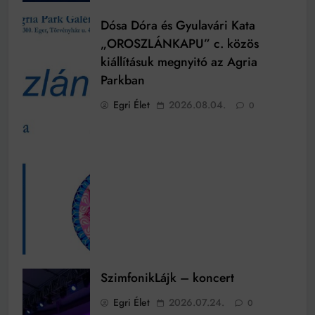
Dósa Dóra és Gyulavári Kata
„OROSZLÁNKAPU” c. közös
kiállításuk megnyitó az Agria
Parkban
Egri Élet
2026.08.04.
0
SzimfonikLájk – koncert
Egri Élet
2026.07.24.
0