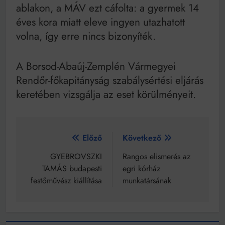
ablakon, a MÁV ezt cáfolta: a gyermek 14
éves kora miatt eleve ingyen utazhatott
volna, így erre nincs bizonyíték.
A Borsod-Abaúj-Zemplén Vármegyei
Rendőr-főkapitányság szabálysértési eljárás
keretében vizsgálja az eset körülményeit.
Bejegyzés
Előző
Következő
navigáció
GYEBROVSZKI
Rangos elismerés az
TAMÁS budapesti
egri kórház
festőművész kiállítása
munkatársának