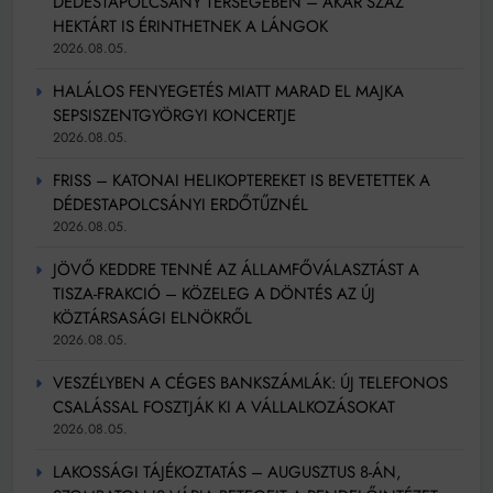
DÉDESTAPOLCSÁNY TÉRSÉGÉBEN – AKÁR SZÁZ
HEKTÁRT IS ÉRINTHETNEK A LÁNGOK
2026.08.05.
HALÁLOS FENYEGETÉS MIATT MARAD EL MAJKA
SEPSISZENTGYÖRGYI KONCERTJE
2026.08.05.
FRISS – KATONAI HELIKOPTEREKET IS BEVETETTEK A
DÉDESTAPOLCSÁNYI ERDŐTŰZNÉL
2026.08.05.
JÖVŐ KEDDRE TENNÉ AZ ÁLLAMFŐVÁLASZTÁST A
TISZA-FRAKCIÓ – KÖZELEG A DÖNTÉS AZ ÚJ
KÖZTÁRSASÁGI ELNÖKRŐL
2026.08.05.
VESZÉLYBEN A CÉGES BANKSZÁMLÁK: ÚJ TELEFONOS
CSALÁSSAL FOSZTJÁK KI A VÁLLALKOZÁSOKAT
2026.08.05.
LAKOSSÁGI TÁJÉKOZTATÁS – AUGUSZTUS 8-ÁN,