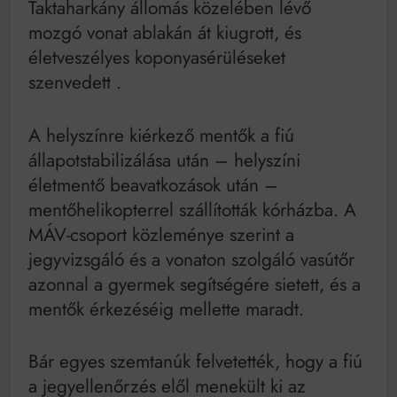
Taktaharkány állomás közelében lévő
Mindenki a világot akarja uralni – de nem csak a 80-
as években
mozgó vonat ablakán át kiugrott, és
Bitumenes lapostetők: a bevált technológia akkor
életveszélyes koponyasérüléseket
működik, ha jól van felújítva
szenvedett .
A helyszínre kiérkező mentők a fiú
állapotstabilizálása után – helyszíni
életmentő beavatkozások után –
mentőhelikopterrel szállították kórházba. A
MÁV-csoport közleménye szerint a
jegyvizsgáló és a vonaton szolgáló vasútőr
azonnal a gyermek segítségére sietett, és a
mentők érkezéséig mellette maradt.
Bár egyes szemtanúk felvetették, hogy a fiú
a jegyellenőrzés elől menekült ki az