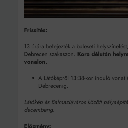
Bit
Frissítés:
13 órára befejezték a baleseti helyszínelés
Debrecen szakaszon.
Kora délután helyr
vonalon.
A Látóképről 13:38-kor induló vonat 
Debrecenig.
Látókép és Balmazújváros között pályaépíté
decemberig.
Előzmény: