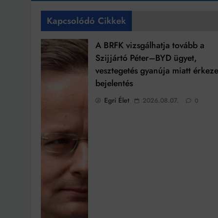
Kapcsolódó Cikkek
A BRFK vizsgálhatja tovább a
Szijjártó Péter–BYD ügyet,
vesztegetés gyanúja miatt érkeze
bejelentés
Egri Élet
2026.08.07.
0