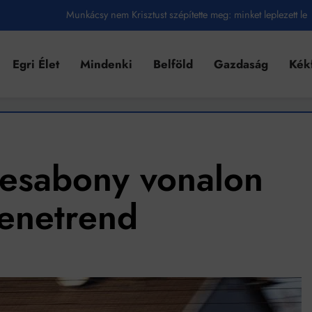
Munkácsy nem Krisztust szépítette meg: minket leplezett le
Ahol köszönnek, ott még van város
Egri Élet
Mindenki
Belföld
Gazdaság
Kék
Amikor a Tetris boldogabbá tesz, mint a szerelem
Létezik tökéletes élet: Truman is elhitte
Karinthy Frigyes: a zseni, aki belenézett a saját koponyájába
Ki akarsz törni. De miből?
esabony vonalon
Az öregség nem csak ránc?
menetrend
Az ördög még mindig Pradát visel. De te miért öltözöl hozzá?
Móricz Zsigmond: falusi író vagy boncmester?
Mindenki a világot akarja uralni – de nem csak a 80-as években
umenes lapostetők: a bevált technológia akkor működik, ha jól van felújítva