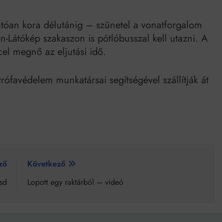
tóan kora délutánig – szünetel a vonatforgalom
en-Látókép szakaszon is pótlóbusszal kell utazni. A
l megnő az eljutási idő.
trófavédelem munkatársai segítségével szállítják át
ző
Következő
esd
Lopott egy raktárból – videó