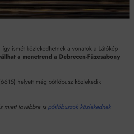
Mindenki a világot akarja uralni – de nem csak a 80-as években
umenes lapostetők: a bevált technológia akkor működik, ha jól van felújítva
t, így ismét közlekedhetnek a vonatok a Látókép-
eállhat a menetrend a Debrecen-Füzesabony
(6615) helyett még pótlóbusz közlekedik
s miatt továbbra is
pótlóbuszok közlekednek