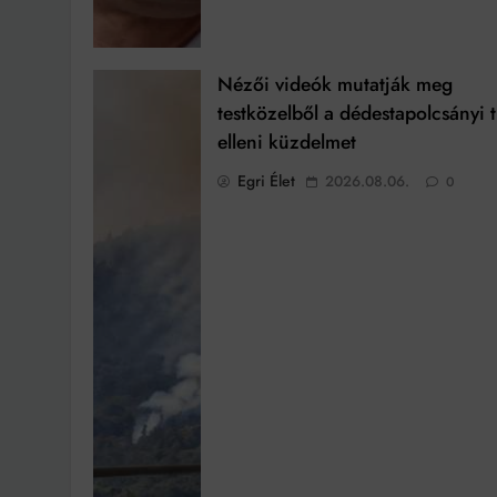
Nézői videók mutatják meg
testközelből a dédestapolcsányi 
elleni küzdelmet
Egri Élet
2026.08.06.
0