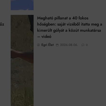
Megható pillanat a 40 fokos
tűz
hőségben: saját vizéből itatta meg a
kimerült gólyát a közút munkatársa
– videó
Egri Élet
2026.08.06.
0