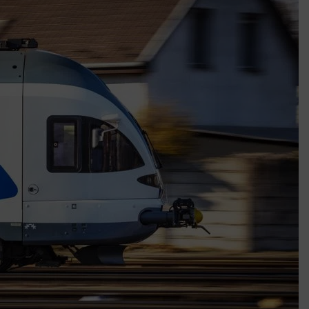
k szerint akár 5 százalékkal is nőhetnek a bérleti díjak a ponthatárhirdetés
után az egyetemi városokban
Munkácsy nem Krisztust szépítette meg: minket leplezett le
Ahol köszönnek, ott még van város
Amikor a Tetris boldogabbá tesz, mint a szerelem
Létezik tökéletes élet: Truman is elhitte
Karinthy Frigyes: a zseni, aki belenézett a saját koponyájába
Ki akarsz törni. De miből?
Az öregség nem csak ránc?
Az ördög még mindig Pradát visel. De te miért öltözöl hozzá?
Móricz Zsigmond: falusi író vagy boncmester?