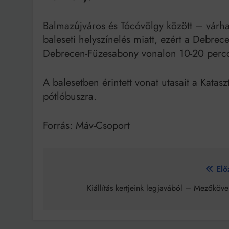
Balmazújváros és Tócóvölgy között – várha
baleseti helyszínelés miatt, ezért a Debrec
Debrecen-Füzesabony vonalon 10-20 percce
A balesetben érintett vonat utasait a Katasz
pótlóbuszra.
Forrás: Máv-Csoport
Bejegyzés
Elő
navigáció
Kiállítás kertjeink legjavából – Mezőköv