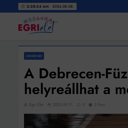
Skip
2:28:26 AM
2026.08.08.
to
content
Egri Élet
Friss hírek
MINDENKI
A Debrecen-Füz
helyreállhat a 
Egri Élet
2025.09.11.
0
2 Perc
Bit