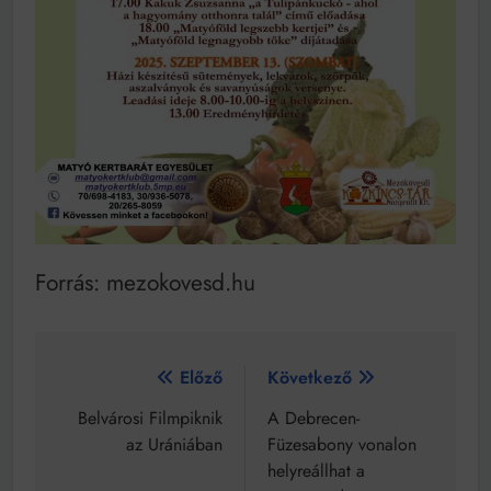
Forrás: mezokovesd.hu
Bejegyzés
Előző
Következő
navigáció
Belvárosi Filmpiknik
A Debrecen-
az Urániában
Füzesabony vonalon
helyreállhat a