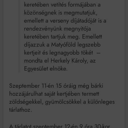
keretében vetítés formájában a
közönségnek is megmutatjuk,
emellett a verseny díjátadóját is a
rendezvényünk megnyitója
keretében tartjuk meg. Emellett
díjazzuk a Matyóföld legszebb
kertjeit és legnagyobb tökét –
mondta el Herkely Károly, az
Egyesület elnöke.
Szeptember 11-én 15 óráig még bárki
hozzájárulhat saját kertjében termett
zöldségekkel, gyümölcsökkel a különleges
tárlathoz.
A tárlatot szeptember 12-én 9 óra 30-kor