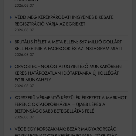
2026.08.07.
VÉDD MEG KERÉKPÁRODAT! INGYENES BIKESAFE
REGISZTRÁCIÓ VÁRJA AZ EGRIEKET
2026.08.07.
BRUTÁLIS ÍTÉLET A META ELLEN: 567 MILLIÓ DOLLÁRT
KELL FIZETNIE A FACEBOOK ÉS AZ INSTAGRAM MIATT
2026.08.07.
ORVOSTECHNOLÓGIAI ÜGYINTÉZŐ MUNKAKÖRBEN
KERES HATÁROZATLAN IDŐTARTAMRA ÚJ KOLLÉGÁT
EGRI MUNKAHELY
2026.08.07.
KORSZERŰ VÉRMENTŐ KÉSZÜLÉK ÉRKEZETT A MARKHOT
FERENC OKTATÓKÓRHÁZBA – ÚJABB LÉPÉS A
BIZTONSÁGOSABB BETEGELLÁTÁS FELÉ
2026.08.07.
VÉGE EGY KORSZAKNAK: BEZÁR MAGYARORSZÁG
EGYIK LEGNAGYOBB KERÉKPÁRGYÁRA, TÖBB SZÁZ