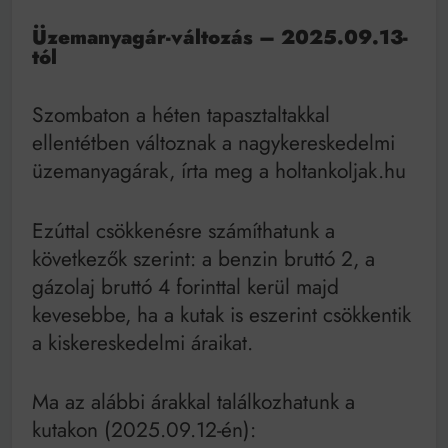
Mindenki a világot akarja uralni – de nem csak a 80-
as években
Üzemanyagár-változás – 2025.09.13-
Bitumenes lapostetők: a bevált technológia akkor
tól
működik, ha jól van felújítva
Szombaton a héten tapasztaltakkal
ellentétben változnak a nagykereskedelmi
üzemanyagárak, írta meg a holtankoljak.hu
Ezúttal csökkenésre számíthatunk a
következők szerint: a benzin bruttó 2, a
gázolaj bruttó 4 forinttal kerül majd
kevesebbe, ha a kutak is eszerint csökkentik
a kiskereskedelmi áraikat.
Ma az alábbi árakkal találkozhatunk a
kutakon (2025.09.12-én):