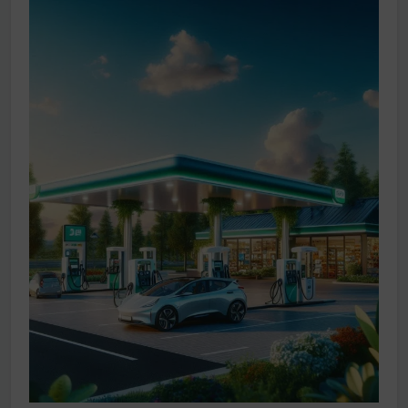
működik, ha jól van felújítva
Ingatlanpiaci szakértők szerint akár 5 százalékkal is
nőhetnek a bérleti díjak a ponthatárhirdetés után az
egyetemi városokban
Munkácsy nem Krisztust szépítette meg: minket
leplezett le
Ahol köszönnek, ott még van város
Amikor a Tetris boldogabbá tesz, mint a szerelem
Létezik tökéletes élet: Truman is elhitte
Karinthy Frigyes: a zseni, aki belenézett a saját
koponyájába
Ki akarsz törni. De miből?
Az öregség nem csak ránc?
Az ördög még mindig Pradát visel. De te miért öltözöl
hozzá?
Móricz Zsigmond: falusi író vagy boncmester?