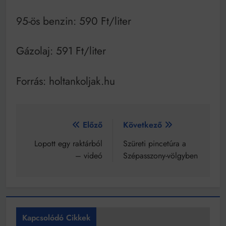
95-ös benzin: 590 Ft/liter
Gázolaj: 591 Ft/liter
Forrás: holtankoljak.hu
Bejegyzés
Előző
Következő
navigáció
Lopott egy raktárból
Szüreti pincetúra a
– videó
Szépasszony-völgyben
Kapcsolódó Cikkek