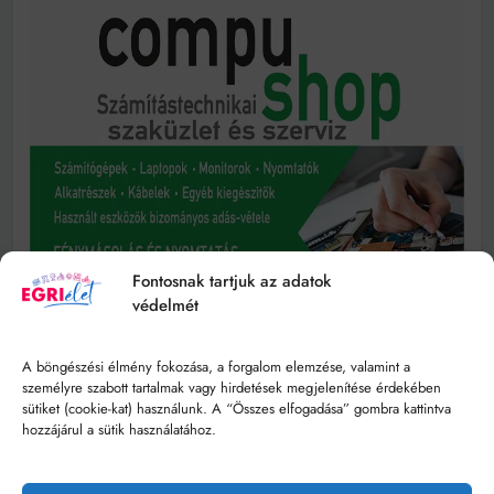
Fontosnak tartjuk az adatok
védelmét
A böngészési élmény fokozása, a forgalom elemzése, valamint a
személyre szabott tartalmak vagy hirdetések megjelenítése érdekében
sütiket (cookie-kat) használunk. A “Összes elfogadása” gombra kattintva
hozzájárul a sütik használatához.