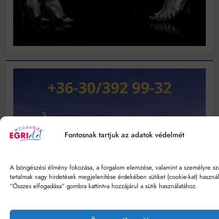
Fontosnak tartjuk az adatok védelmét
A böngészési élmény fokozása, a forgalom elemzése, valamint a személyre sz
tartalmak vagy hirdetések megjelenítése érdekében sütiket (cookie-kat) haszná
“Összes elfogadása” gombra kattintva hozzájárul a sütik használatához.