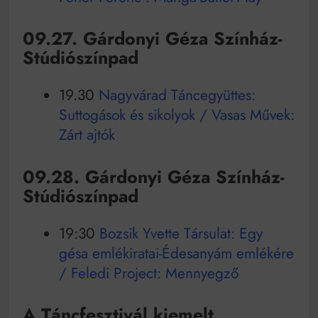
09.27. Gárdonyi Géza Színház-
Stúdiószínpad
19.30
Nagyvárad Táncegyüttes:
Suttogások és sikolyok / Vasas Művek:
Zárt ajtók
09.28. Gárdonyi Géza Színház-
Stúdiószínpad
19:30
Bozsik Yvette Társulat: Egy
gésa emlékiratai-Édesanyám emlékére
/ Feledi Project: Mennyegző
A Táncfesztivál kiemelt