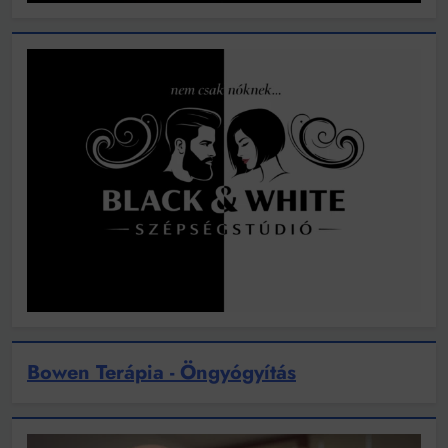
Bowen Terápia - Öngyógyítás