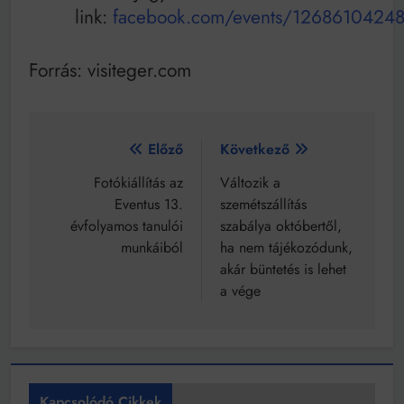
link:
facebook.com/events/1268610424
Forrás: visiteger.com
Bejegyzés
Előző
Következő
navigáció
Fotókiállítás az
Változik a
Eventus 13.
szemétszállítás
évfolyamos tanulói
szabálya októbertől,
munkáiból
ha nem tájékozódunk,
akár büntetés is lehet
a vége
Kapcsolódó Cikkek