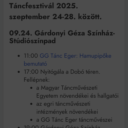
Mindenki a világot akarja uralni – de nem csak a 80-
Táncfesztivál 2025.
as években
Bitumenes lapostetők: a bevált technológia akkor
szeptember 24-28. között.
működik, ha jól van felújítva
09.24. Gárdonyi Géza Színház-
Stúdiószínpad
​11:00
GG Tánc Eger: Hamupipőke
bemutató
17:00 Nyitógála a Dobó téren.
Fellépnek:
a Magyar Táncművészeti
Egyetem növendékei és hallgatói
az egri táncművészeti
intézmények növendékei
a GG Tánc Eger táncművészei
19:00 Gárdonyi Géza Színház-