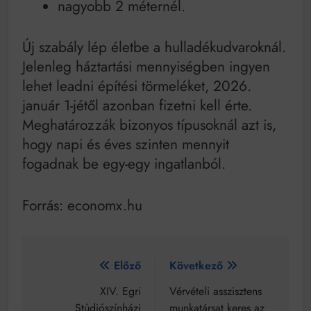
nagyobb 2 méternél.
Új szabály lép életbe a hulladékudvaroknál.
Jelenleg háztartási mennyiségben ingyen
lehet leadni építési törmeléket, 2026.
január 1-jétől azonban fizetni kell érte.
Meghatározzák bizonyos típusoknál azt is,
hogy napi és éves szinten mennyit
fogadnak be egy-egy ingatlanból.
Forrás: economx.hu
Bejegyzés
Előző
Következő
navigáció
XIV. Egri
Vérvételi asszisztens
Stúdiószínházi
munkatársat keres az