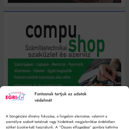
Fontosnak tartjuk az adatok
védelmét
A böngészési élmény fokozása, a forgalom elemzése, valamint a
személyre szabott tartalmak vagy hirdetések megjelenítése érdekében
sütiket (cookie-kat) használunk. A “Összes elfogadása” gombra kattintva