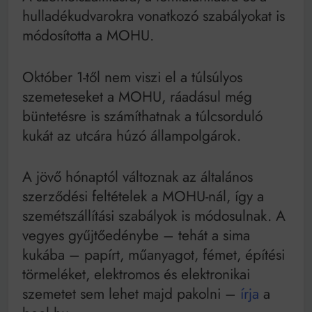
Mindenki a világot akarja uralni – de nem csak a 80-
hulladékudvarokra vonatkozó szabályokat is
as években
módosította a MOHU.
Bitumenes lapostetők: a bevált technológia akkor
működik, ha jól van felújítva
Október 1-től nem viszi el a túlsúlyos
szemeteseket a MOHU, ráadásul még
büntetésre is számíthatnak a túlcsorduló
kukát az utcára húzó állampolgárok.
A jövő hónaptól változnak az általános
szerződési feltételek a MOHU-nál, így a
szemétszállítási szabályok is módosulnak. A
vegyes gyűjtőedénybe – tehát a sima
kukába – papírt, műanyagot, fémet, építési
törmeléket, elektromos és elektronikai
szemetet sem lehet majd pakolni –
írja
a