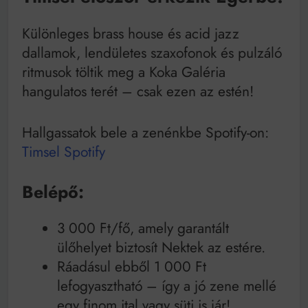
Mindenki a világot akarja uralni – de nem csak a 80-
as években
Különleges brass house és acid jazz
Bitumenes lapostetők: a bevált technológia akkor
működik, ha jól van felújítva
dallamok, lendületes szaxofonok és pulzáló
ritmusok töltik meg a Koka Galéria
hangulatos terét – csak ezen az estén!
Hallgassatok bele a zenénkbe Spotify-on:
Timsel Spotify
Belépő:
3 000 Ft/fő, amely garantált
ülőhelyet biztosít Nektek az estére.
Ráadásul ebből 1 000 Ft
lefogyasztható – így a jó zene mellé
egy finom ital vagy süti is jár!