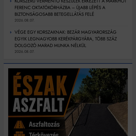
KORSZERŰ VÉRMENTŐ KÉSZÜLÉK ÉRKEZETT A MARKHOT
FERENC OKTATÓKÓRHÁZBA – ÚJABB LÉPÉS A
BIZTONSÁGOSABB BETEGELLÁTÁS FELÉ
2026.08.07.
VÉGE EGY KORSZAKNAK: BEZÁR MAGYARORSZÁG
EGYIK LEGNAGYOBB KERÉKPÁRGYÁRA, TÖBB SZÁZ
DOLGOZÓ MARAD MUNKA NÉLKÜL
2026.08.07.