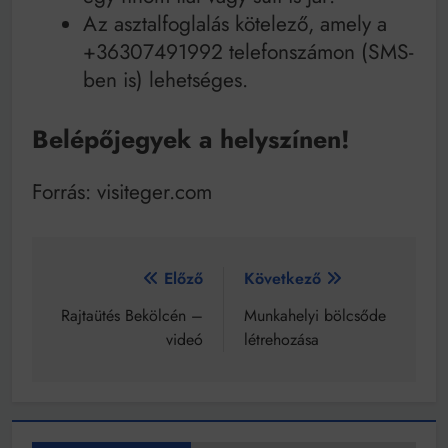
Az asztalfoglalás kötelező, amely a
+36307491992 telefonszámon (SMS-
ben is) lehetséges.
Belépőjegyek a helyszínen!
Forrás: visiteger.com
Bejegyzés
Előző
Következő
navigáció
Rajtaütés Bekölcén –
Munkahelyi bölcsőde
videó
létrehozása