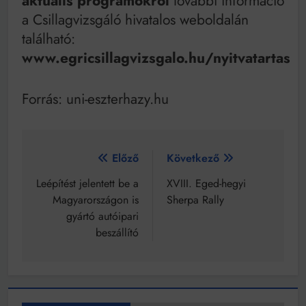
aktuális programokról
további információ
a Csillagvizsgáló hivatalos weboldalán
található:
www.egricsillagvizsgalo.hu/nyitvatartas
Forrás: uni-eszterhazy.hu
Bejegyzés
Előző
Következő
navigáció
Leépítést jelentett be a
XVIII. Eged-hegyi
Magyarországon is
Sherpa Rally
gyártó autóipari
beszállító