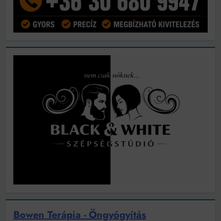
Bowen Terápia - Öngyógyítás