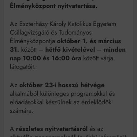
Mindenki a világot akarja uralni – de nem csak a 80-
Élményközpont nyitvatartása.
as években
Bitumenes lapostetők: a bevált technológia akkor
működik, ha jól van felújítva
Az Eszterházy Károly Katolikus Egyetem
Csillagvizsgáló és Tudományos
Élményközpontja
október 1. és március
31.
között –
hétfő kivételével
–
minden
nap 10:00 és 16:00 óra
között várja
látogatóit.
Az
október 23-i hosszú hétvége
alkalmából különleges programokkal és
előadásokkal készülnek az érdeklődők
számára.
A
részletes nyitvatartásról
és az