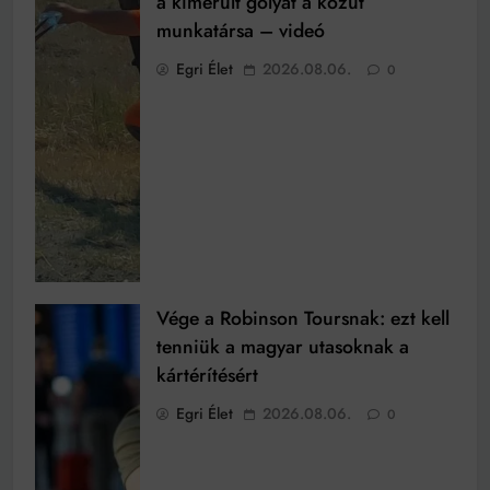
a kimerült gólyát a közút
munkatársa – videó
Egri Élet
2026.08.06.
0
Vége a Robinson Toursnak: ezt kell
tenniük a magyar utasoknak a
kártérítésért
Egri Élet
2026.08.06.
0