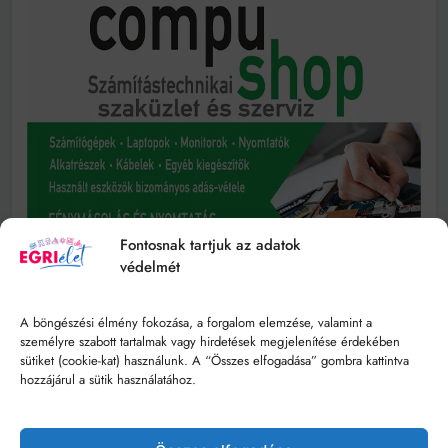
Fontosnak tartjuk az adatok
védelmét
A böngészési élmény fokozása, a forgalom elemzése, valamint a
személyre szabott tartalmak vagy hirdetések megjelenítése érdekében
sütiket (cookie-kat) használunk. A “Összes elfogadása” gombra kattintva
hozzájárul a sütik használatához.