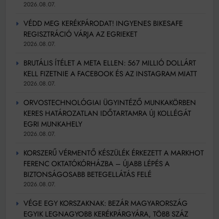
2026.08.07.
VÉDD MEG KERÉKPÁRODAT! INGYENES BIKESAFE
REGISZTRÁCIÓ VÁRJA AZ EGRIEKET
2026.08.07.
BRUTÁLIS ÍTÉLET A META ELLEN: 567 MILLIÓ DOLLÁRT
KELL FIZETNIE A FACEBOOK ÉS AZ INSTAGRAM MIATT
2026.08.07.
ORVOSTECHNOLÓGIAI ÜGYINTÉZŐ MUNKAKÖRBEN
KERES HATÁROZATLAN IDŐTARTAMRA ÚJ KOLLÉGÁT
EGRI MUNKAHELY
2026.08.07.
KORSZERŰ VÉRMENTŐ KÉSZÜLÉK ÉRKEZETT A MARKHOT
FERENC OKTATÓKÓRHÁZBA – ÚJABB LÉPÉS A
BIZTONSÁGOSABB BETEGELLÁTÁS FELÉ
2026.08.07.
VÉGE EGY KORSZAKNAK: BEZÁR MAGYARORSZÁG
EGYIK LEGNAGYOBB KERÉKPÁRGYÁRA, TÖBB SZÁZ