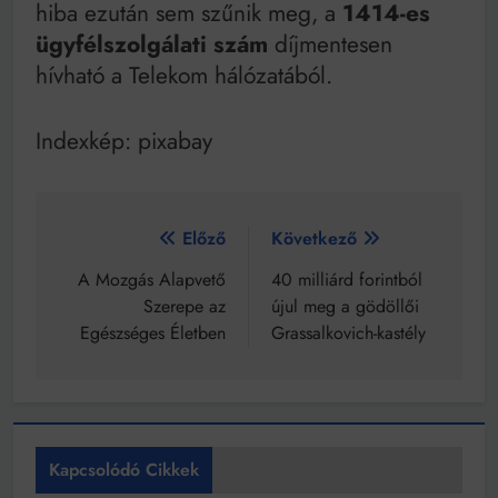
hiba ezután sem szűnik meg, a
1414-es
ügyfélszolgálati szám
díjmentesen
hívható a Telekom hálózatából.
Indexkép: pixabay
Bejegyzés
Előző
Következő
navigáció
A Mozgás Alapvető
40 milliárd forintból
Szerepe az
újul meg a gödöllői
Egészséges Életben
Grassalkovich-kastély
Kapcsolódó Cikkek