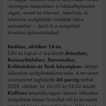
Mindenki a világot akarja uralni – de nem csak a 80-
vármegyei településen is hálózatfejlesztést
as években
Bitumenes lapostetők: a bevált technológia akkor
végez, emiatt az internet-, televíziós- és
működik, ha jól van felújítva
telefonos szolgáltatás rövidebb időre
szünetelhet – derül ki a szolgáltató
hivatalos tájékoztatásából.
Kedden, október 14-én
Éjfél és hajnali 6 óra között
Átányban,
Besenyőteleken, Dormándon,
Erdőteleken és Tenk községben
várható
időszakos szolgáltatáskimaradás. A tervezett
üzemszünet legfeljebb
60 percig
tarthat.
2025. október 14. 00:00 és 04:00 között:
Kisfüzes
település egyes részein időszakos
szolgáltatás kiesés fordulhat elő (a tervezett