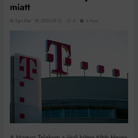
működik, ha jól van felújítva
miatt
Ingatlanpiaci szakértők szerint akár 5 százalékkal is
nőhetnek a bérleti díjak a ponthatárhirdetés után az
egyetemi városokban
Egri Élet
2025.10.13.
0
3 Perc
Munkácsy nem Krisztust szépítette meg: minket
leplezett le
Ahol köszönnek, ott még van város
Amikor a Tetris boldogabbá tesz, mint a szerelem
Létezik tökéletes élet: Truman is elhitte
Karinthy Frigyes: a zseni, aki belenézett a saját
koponyájába
Ki akarsz törni. De miből?
Az öregség nem csak ránc?
Az ördög még mindig Pradát visel. De te miért öltözöl
hozzá?
Móricz Zsigmond: falusi író vagy boncmester?
A Magyar Telekom a jövő héten több Heves