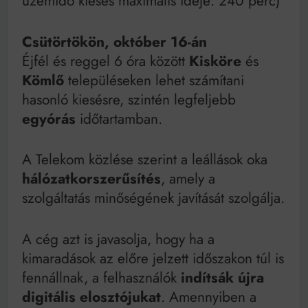
üzemidő kiesés maximális ideje: 240 perc)
Csütörtökön, október 16-án
Éjfél és reggel 6 óra között
Kisköre
és
Kömlő
településeken lehet számítani
hasonló kiesésre, szintén legfeljebb
egyórás
időtartamban.
A Telekom közlése szerint a leállások oka
hálózatkorszerűsítés
, amely a
szolgáltatás minőségének javítását szolgálja.
A cég azt is javasolja, hogy ha a
kimaradások az előre jelzett időszakon túl is
fennállnak, a felhasználók
indítsák újra
digitális elosztójukat
. Amennyiben a