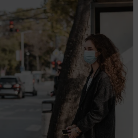
k szerint akár 5 százalékkal is nőhetnek a bérleti díjak a ponthatárhirdetés
után az egyetemi városokban
Munkácsy nem Krisztust szépítette meg: minket leplezett le
Ahol köszönnek, ott még van város
Amikor a Tetris boldogabbá tesz, mint a szerelem
Létezik tökéletes élet: Truman is elhitte
Karinthy Frigyes: a zseni, aki belenézett a saját koponyájába
Ki akarsz törni. De miből?
Az öregség nem csak ránc?
Az ördög még mindig Pradát visel. De te miért öltözöl hozzá?
Móricz Zsigmond: falusi író vagy boncmester?