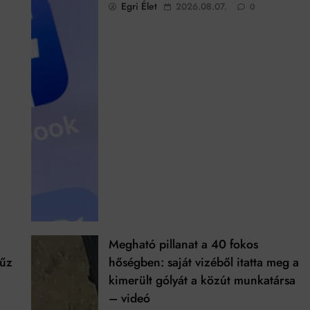
Egri Élet
2026.08.07.
0
Megható pillanat a 40 fokos
tűz
hőségben: saját vizéből itatta meg a
kimerült gólyát a közút munkatársa
– videó