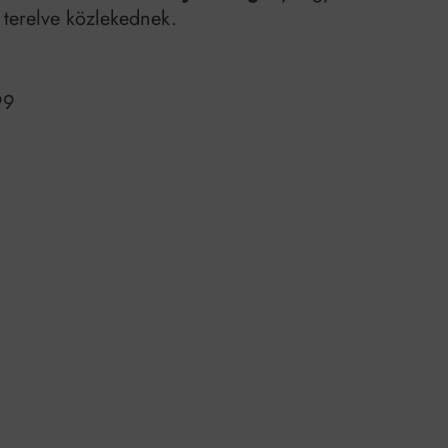
 terelve közlekednek.
99