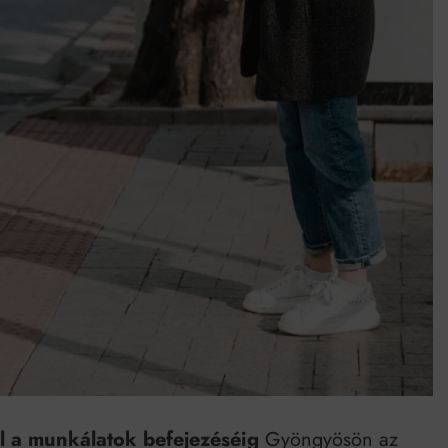
Mindenki a világot akarja uralni – de nem csak a 80-as években
umenes lapostetők: a bevált technológia akkor működik, ha jól van felújítva
l a munkálatok befejezéséig
Gyöngyösön az