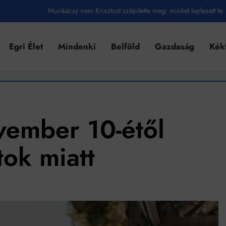
Munkácsy nem Krisztust szépítette meg: minket leplezett le
Ahol köszönnek, ott még van város
Egri Élet
Mindenki
Belföld
Gazdaság
Kék
Amikor a Tetris boldogabbá tesz, mint a szerelem
Létezik tökéletes élet: Truman is elhitte
Karinthy Frigyes: a zseni, aki belenézett a saját koponyájába
Ki akarsz törni. De miből?
ember 10-étől
Az öregség nem csak ránc?
tok miatt
Az ördög még mindig Pradát visel. De te miért öltözöl hozzá?
Móricz Zsigmond: falusi író vagy boncmester?
Mindenki a világot akarja uralni – de nem csak a 80-as években
umenes lapostetők: a bevált technológia akkor működik, ha jól van felújítva