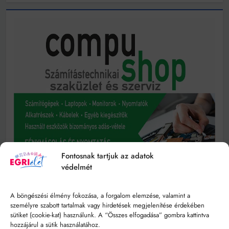
Fontosnak tartjuk az adatok
védelmét
A böngészési élmény fokozása, a forgalom elemzése, valamint a
személyre szabott tartalmak vagy hirdetések megjelenítése érdekében
sütiket (cookie-kat) használunk. A “Összes elfogadása” gombra kattintva
hozzájárul a sütik használatához.