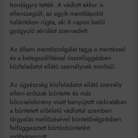
hordágyra tették. A vádlott ekkor is
ellenszegült, az egyik mentőápolót
halántékon rúgta, aki 8 napon belül
gyógyuló sérülést szenvedett.
Az állami mentőszolgálat tagja a mentéssel
és a betegszállítással összefüggésben
közfeladatot ellátó személynek minősül.
Az ügyészség közfeladatot ellátó személy
elleni erőszak bűntette és más
bűncselekmény miatt benyújtott vádiratában
a büntetett előéletű vádlottal szemben
tárgyalás mellőzésével büntetővégzésben
felfüggesztett börtönbüntetést
indítványozott.