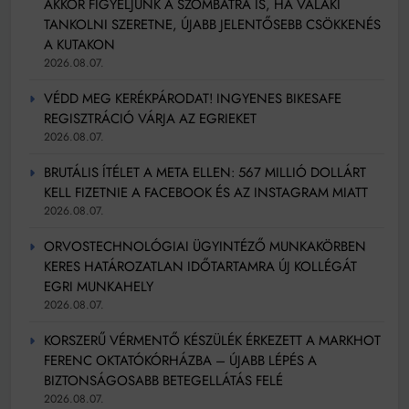
AKKOR FIGYELJÜNK A SZOMBATRA IS, HA VALAKI
TANKOLNI SZERETNE, ÚJABB JELENTŐSEBB CSÖKKENÉS
A KUTAKON
2026.08.07.
VÉDD MEG KERÉKPÁRODAT! INGYENES BIKESAFE
REGISZTRÁCIÓ VÁRJA AZ EGRIEKET
2026.08.07.
BRUTÁLIS ÍTÉLET A META ELLEN: 567 MILLIÓ DOLLÁRT
KELL FIZETNIE A FACEBOOK ÉS AZ INSTAGRAM MIATT
2026.08.07.
ORVOSTECHNOLÓGIAI ÜGYINTÉZŐ MUNKAKÖRBEN
KERES HATÁROZATLAN IDŐTARTAMRA ÚJ KOLLÉGÁT
EGRI MUNKAHELY
2026.08.07.
KORSZERŰ VÉRMENTŐ KÉSZÜLÉK ÉRKEZETT A MARKHOT
FERENC OKTATÓKÓRHÁZBA – ÚJABB LÉPÉS A
BIZTONSÁGOSABB BETEGELLÁTÁS FELÉ
2026.08.07.