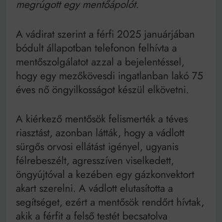
megrúgott egy mentőápolót.
Mindenki a világot akarja uralni – de nem csak a 80-
as években
Bitumenes lapostetők: a bevált technológia akkor
A vádirat szerint a férfi 2025 januárjában
működik, ha jól van felújítva
bódult állapotban telefonon felhívta a
mentőszolgálatot azzal a bejelentéssel,
hogy egy mezőkövesdi ingatlanban lakó 75
éves nő öngyilkosságot készül elkövetni.
A kiérkező mentősök felismerték a téves
riasztást, azonban látták, hogy a vádlott
sürgős orvosi ellátást igényel, ugyanis
félrebeszélt, agresszíven viselkedett,
öngyújtóval a kezében egy gázkonvektort
akart szerelni. A vádlott elutasította a
segítséget, ezért a mentősök rendőrt hívtak,
akik a férfit a felső testét becsatolva