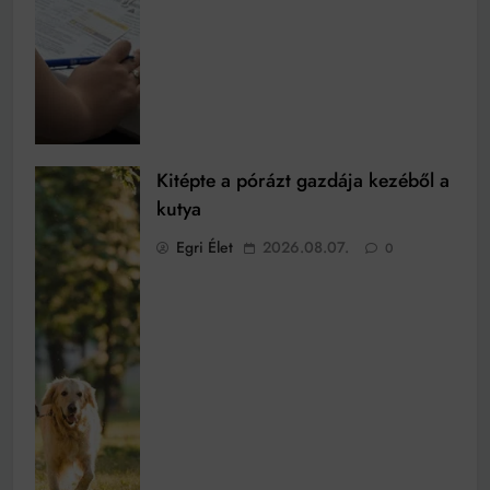
Kitépte a pórázt gazdája kezéből a
kutya
Egri Élet
2026.08.07.
0