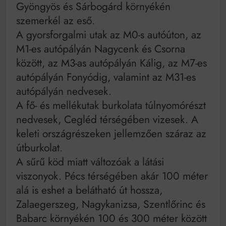
Mindenki a világot akarja uralni – de nem csak a 80-
Gyöngyös és Sárbogárd környékén
as években
szemerkél az eső.
Bitumenes lapostetők: a bevált technológia akkor
A gyorsforgalmi utak az M0-s autóúton, az
működik, ha jól van felújítva
M1-es autópályán Nagycenk és Csorna
között, az M3-as autópályán Kálig, az M7-es
autópályán Fonyódig, valamint az M31-es
autópályán nedvesek.
A fő- és mellékutak burkolata túlnyomórészt
nedvesek, Cegléd térségében vizesek. A
keleti országrészeken jellemzően száraz az
útburkolat.
A sűrű köd miatt változóak a látási
viszonyok. Pécs térségében akár 100 méter
alá is eshet a belátható út hossza,
Zalaegerszeg, Nagykanizsa, Szentlőrinc és
Babarc környékén 100 és 300 méter között