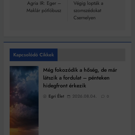
navigáció
Agria IR: Eger –
Végig lopták a
Maklár pótlóbusz
szomszédokat
Csernelyen
Kapcsolódó Cikkek
Még fokozódik a hőség, de már
látszik a fordulat – pénteken
hidegfront érkezik
Egri Élet
2026.08.04.
0