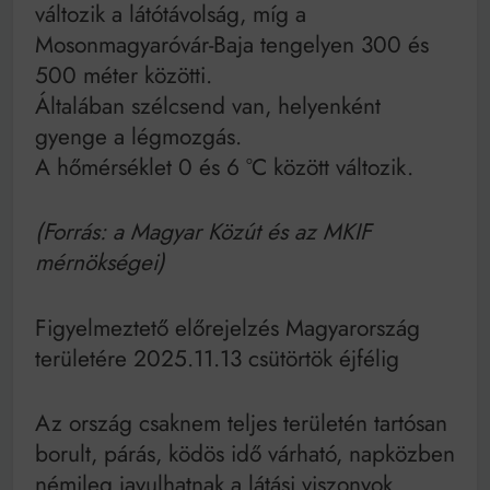
változik a látótávolság, míg a
Mosonmagyaróvár-Baja tengelyen 300 és
500 méter közötti.
Általában szélcsend van, helyenként
gyenge a légmozgás.
A hőmérséklet 0 és 6 °C között változik.
(Forrás: a Magyar Közút és az MKIF
mérnökségei)
Figyelmeztető előrejelzés Magyarország
területére 2025.11.13 csütörtök éjfélig
Az ország csaknem teljes területén tartósan
borult, párás, ködös idő várható, napközben
némileg javulhatnak a látási viszonyok.