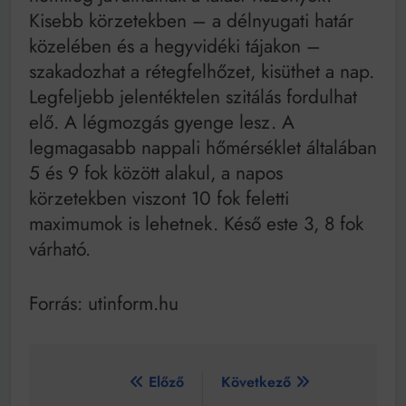
Kisebb körzetekben – a délnyugati határ
közelében és a hegyvidéki tájakon –
szakadozhat a rétegfelhőzet, kisüthet a nap.
Legfeljebb jelentéktelen szitálás fordulhat
elő. A légmozgás gyenge lesz. A
legmagasabb nappali hőmérséklet általában
5 és 9 fok között alakul, a napos
körzetekben viszont 10 fok feletti
maximumok is lehetnek. Késő este 3, 8 fok
várható.
Forrás: utinform.hu
Bejegyzés
Előző
Következő