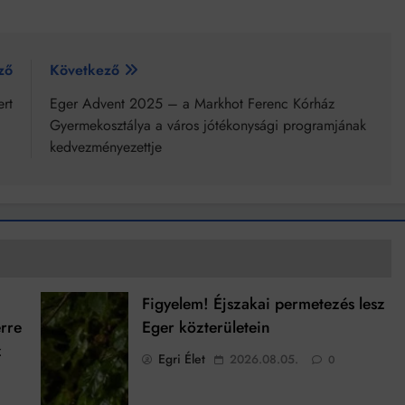
ző
Következő
ert
Eger Advent 2025 – a Markhot Ferenc Kórház
Gyermekosztálya a város jótékonysági programjának
kedvezményezettje
Figyelem! Éjszakai permetezés lesz
rre
Eger közterületein
z
Egri Élet
2026.08.05.
0