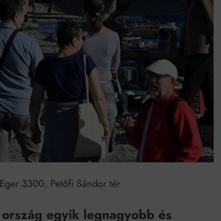
umenes lapostetők: a bevált technológia akkor működik, ha jól van felújítva
ger 3300, Petőfi Sándor tér
 ország egyik legnagyobb és