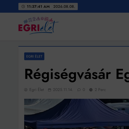
Skip
11:37:43 AM
2026.08.08.
to
content
Egri Élet
Friss hírek
EGRI ÉLET
Régiségvásár E
Egri Élet
2025.11.14.
0
2 Perc
Bit