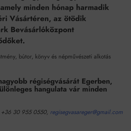
, amely minden hónap harmadik
éri Vásártéren, az ötödik
ark Bevásárlóközpont
lődőket.
estmény, bútor, könyv és népművészeti alkotás
gnagyobb régiségvásárát Egerben,
 különleges hangulata vár minden
a, +36 30 955 0550,
regisegvasareger@gmail.com