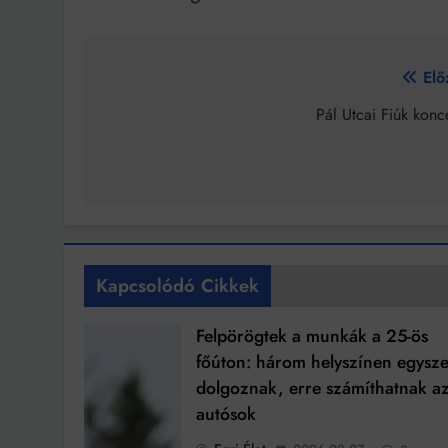
Bejegyzés
Elő
navigáció
Pál Utcai Fiúk konc
Kapcsolódó Cikkek
Felpörögtek a munkák a 25-ös
főúton: három helyszínen egysze
dolgoznak, erre számíthatnak a
autósok