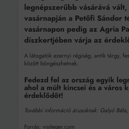
legnépszerűbb vásárává vált
vasárnapján a Petőfi Sándor t
vasárnapon pedig az Agria P
díszkertjében várja az érdek
A látogatók ezernyi régiség, antik tárgy, f
között böngészhetnek.
Fedezd fel az ország egyik le
ahol a múlt kincsei és a város
érdeklődőt!
További információ árusoknak: Galyó Bél
Forrás: visiteger.com