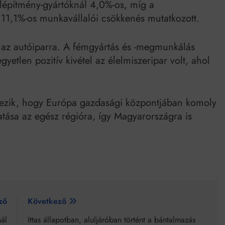
elépítmény-gyártóknál 4,0%-os, míg a
, 11,1%-os munkavállalói csökkenés mutatkozott.
az autóiparra. A fémgyártás és -megmunkálás
gyetlen pozitív kivétel az élelmiszeripar volt, ahol
ezik, hogy Európa gazdasági központjában komoly
atása az egész régióra, így Magyarországra is
ző
Következő
nál
Ittas állapotban, aluljáróban történt a bántalmazás