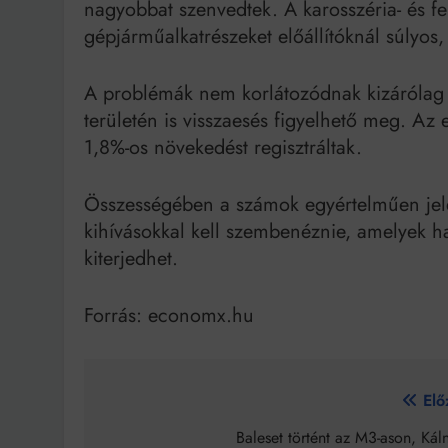
nagyobbat szenvedtek. A karosszéria- és f
gépjárműalkatrészeket előállítóknál súlyos
A problémák nem korlátozódnak kizárólag 
területén is visszaesés figyelhető meg. Az e
1,8%-os növekedést regisztráltak.
Összességében a számok egyértelműen jel
kihívásokkal kell szembenéznie, amelyek h
kiterjedhet.
Forrás: economx.hu
Bejegyzés
Elő
navigáció
Baleset történt az M3-ason, Kál