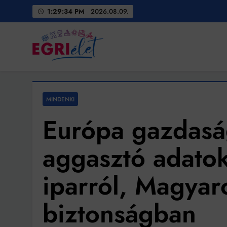
Skip
1:29:36 PM
2026.08.09.
to
content
Egri Élet
Friss hírek
MINDENKI
Európa gazdaság
aggasztó adato
iparról, Magyar
biztonságban
Bit