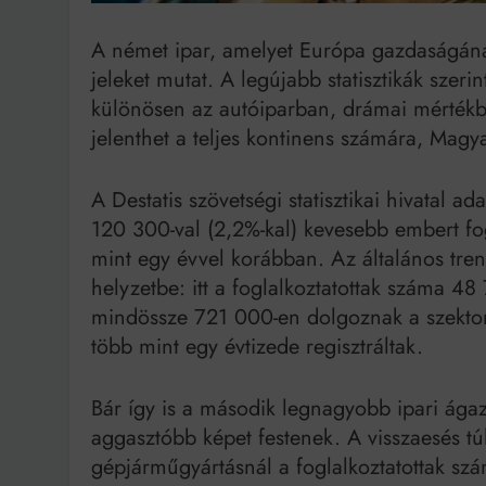
A német ipar, amelyet Európa gazdaságána
Bit
jeleket mutat. A legújabb statisztikák szer
különösen az autóiparban, drámai mértékbe
jelenthet a teljes kontinens számára, Magya
A Destatis szövetségi statisztikai hivatal a
120 300-val (2,2%-kal) kevesebb embert fo
mint egy évvel korábban. Az általános tren
helyzetbe: itt a foglalkoztatottak száma 48 
mindössze 721 000-en dolgoznak a szekto
több mint egy évtizede regisztráltak.
Bár így is a második legnagyobb ipari ága
aggasztóbb képet festenek. A visszaesés túl
gépjárműgyártásnál a foglalkoztatottak szá