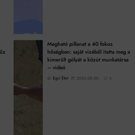
Megható pillanat a 40 fokos
tűz
hőségben: saját vizéből itatta meg a
kimerült gólyát a közút munkatársa
– videó
Egri Élet
2026.08.06.
0