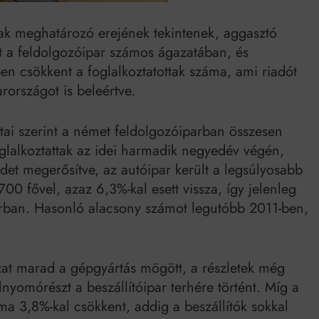
Mindenki a világot akarja uralni – de nem csak a 80-as években
k meghatározó erejének tekintenek, aggasztó
umenes lapostetők: a bevált technológia akkor működik, ha jól van felújítva
int a feldolgozóipar számos ágazatában, és
n csökkent a foglalkoztatottak száma, ami riadót
rországot is beleértve.
datai szerint a német feldolgozóiparban összesen
glalkoztattak az idei harmadik negyedév végén,
det megerősítve, az autóipar került a legsúlyosabb
700 fővel, azaz 6,3%-kal esett vissza, így jelenleg
rban. Hasonló alacsony számot legutóbb 2011-ben,
zat marad a gépgyártás mögött, a részletek még
nyomórészt a beszállítóipar terhére történt. Míg a
ma 3,8%-kal csökkent, addig a beszállítók sokkal