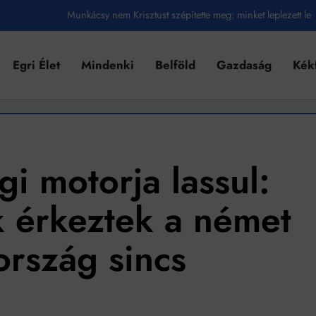
Munkácsy nem Krisztust szépítette meg: minket leplezett le
Ahol köszönnek, ott még van város
Egri Élet
Mindenki
Belföld
Gazdaság
Kék
Amikor a Tetris boldogabbá tesz, mint a szerelem
Létezik tökéletes élet: Truman is elhitte
Karinthy Frigyes: a zseni, aki belenézett a saját koponyájába
Ki akarsz törni. De miből?
i motorja lassul:
Az öregség nem csak ránc?
k érkeztek a német
Az ördög még mindig Pradát visel. De te miért öltözöl hozzá?
ország sincs
Móricz Zsigmond: falusi író vagy boncmester?
Mindenki a világot akarja uralni – de nem csak a 80-as években
umenes lapostetők: a bevált technológia akkor működik, ha jól van felújítva