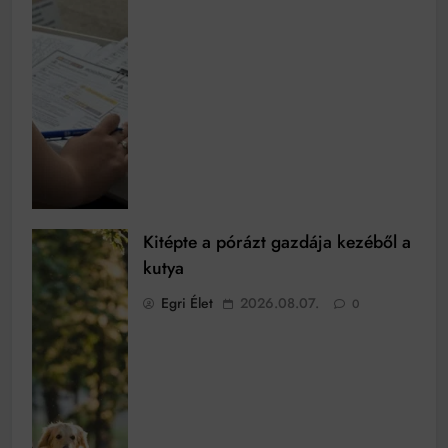
Kitépte a pórázt gazdája kezéből a
kutya
Egri Élet
2026.08.07.
0