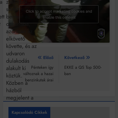
a
zsebéből. A
Mindenki a világot akarja uralni – de nem csak a 80-
as években
sértett ezt látva
Click to accept marketing cookies and
Bitumenes lapostetők: a bevált technológia akkor
tt
bement az
működik, ha jól van felújítva
enable this content
t
otthonába,
azonban az
elkövető
követte, és az
udvaron
Bejegyzés
Előző
Következő
dulakodás
navigáció
alakult ki
Pénteken így
EKKE a QS Top 500-
változnak a hazai
ban
köztük.
benzinkutak árai
Közben a
házból
megjelent a
fiú édesapja,
aki véget
Kapcsolódó Cikkek