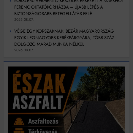
KORSZERŰ VÉRMENTŐ KÉSZÜLÉK ÉRKEZETT A MARKHOT
FERENC OKTATÓKÓRHÁZBA – ÚJABB LÉPÉS A
BIZTONSÁGOSABB BETEGELLÁTÁS FELÉ
2026.08.07.
VÉGE EGY KORSZAKNAK: BEZÁR MAGYARORSZÁG
EGYIK LEGNAGYOBB KERÉKPÁRGYÁRA, TÖBB SZÁZ
DOLGOZÓ MARAD MUNKA NÉLKÜL
2026.08.07.