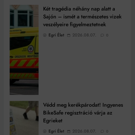
vetett a
Két tragédia néhány nap alatt a
verekedésnek,
Sajón – ismét a természetes vizek
és kiküldte az
veszélyeire figyelmeztetnek
elkövetőt az
utcára, aki
Egri Élet
2026.08.07.
0
ezután
távozott.
Védd meg kerékpárodat! Ingyenes
BikeSafe regisztráció várja az
Egrieket
Egri Élet
2026.08.07.
0