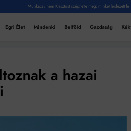
Munkácsy nem Krisztust szépítette meg: minket leplezett le
Ahol köszönnek, ott még van város
Egri Élet
Mindenki
Belföld
Gazdaság
Kék
Amikor a Tetris boldogabbá tesz, mint a szerelem
Létezik tökéletes élet: Truman is elhitte
Karinthy Frigyes: a zseni, aki belenézett a saját koponyájába
Ki akarsz törni. De miből?
ltoznak a hazai
Az öregség nem csak ránc?
i
Az ördög még mindig Pradát visel. De te miért öltözöl hozzá?
Móricz Zsigmond: falusi író vagy boncmester?
Mindenki a világot akarja uralni – de nem csak a 80-as években
umenes lapostetők: a bevált technológia akkor működik, ha jól van felújítva