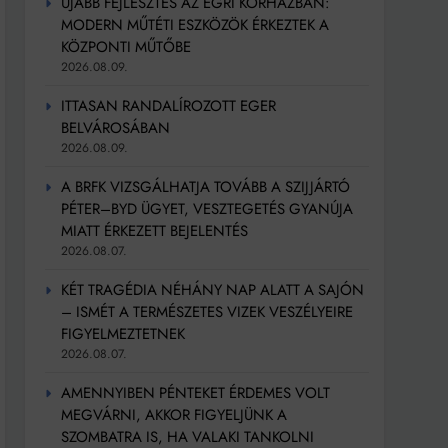
ÚJABB FEJLESZTÉS AZ EGRI KÓRHÁZBAN:
MODERN MŰTÉTI ESZKÖZÖK ÉRKEZTEK A
KÖZPONTI MŰTŐBE
2026.08.09.
ITTASAN RANDALÍROZOTT EGER
BELVÁROSÁBAN
2026.08.09.
A BRFK VIZSGÁLHATJA TOVÁBB A SZIJJÁRTÓ
PÉTER–BYD ÜGYET, VESZTEGETÉS GYANÚJA
MIATT ÉRKEZETT BEJELENTÉS
2026.08.07.
KÉT TRAGÉDIA NÉHÁNY NAP ALATT A SAJÓN
– ISMÉT A TERMÉSZETES VIZEK VESZÉLYEIRE
FIGYELMEZTETNEK
2026.08.07.
AMENNYIBEN PÉNTEKET ÉRDEMES VOLT
MEGVÁRNI, AKKOR FIGYELJÜNK A
SZOMBATRA IS, HA VALAKI TANKOLNI