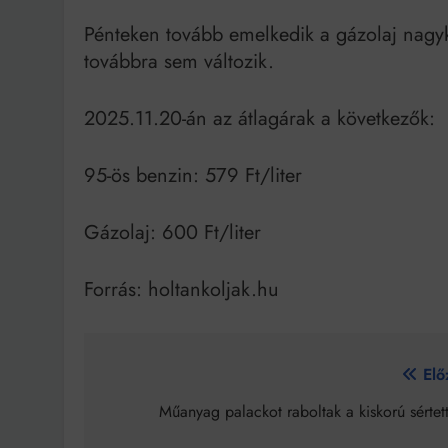
Pénteken tovább emelkedik a gázolaj nagyke
továbbra sem változik.
2025.11.20-án az átlagárak a következők:
95-ös benzin: 579 Ft/liter
Gázolaj: 600 Ft/liter
Forrás: holtankoljak.hu
Bejegyzés
Elő
navigáció
Műanyag palackot raboltak a kiskorú sértet