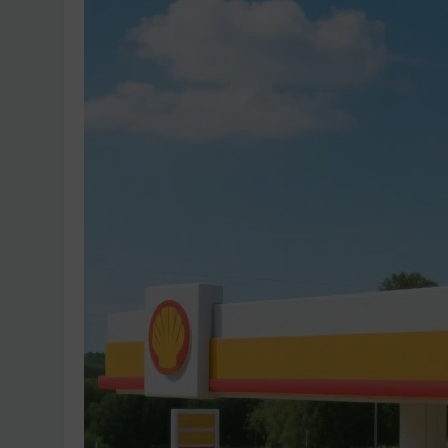
Ingatlanpiaci szakértő