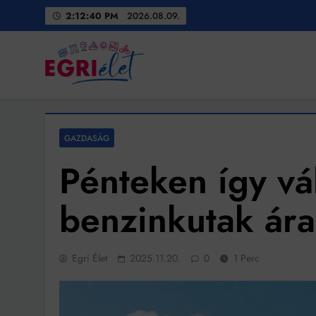
Skip
2:12:41 PM
2026.08.09.
to
content
Egri Élet
Friss hírek
GAZDASÁG
Pénteken így vá
benzinkutak ára
Egri Élet
2025.11.20.
0
1 Perc
Bit