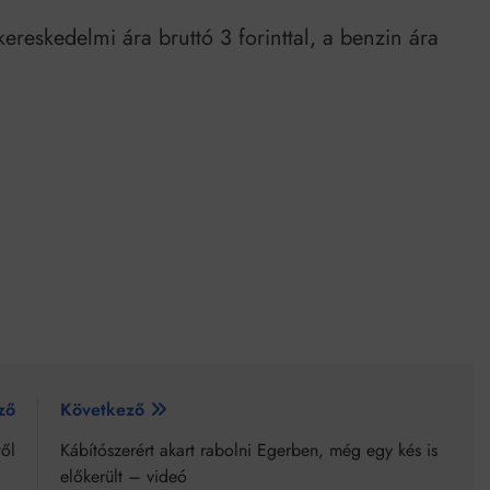
reskedelmi ára bruttó 3 forinttal, a benzin ára
ző
Következő
től
Kábítószerért akart rabolni Egerben, még egy kés is
előkerült – videó