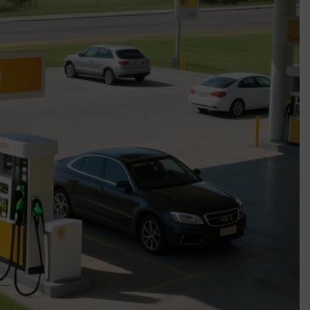
Mindenki a világot akarja uralni – de nem csak a 80-as években
umenes lapostetők: a bevált technológia akkor működik, ha jól van felújítva