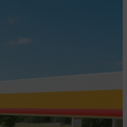
k szerint akár 5 százalékkal is nőhetnek a bérleti díjak a ponthatárhirdetés
után az egyetemi városokban
Munkácsy nem Krisztust szépítette meg: minket leplezett le
Ahol köszönnek, ott még van város
Amikor a Tetris boldogabbá tesz, mint a szerelem
Létezik tökéletes élet: Truman is elhitte
Karinthy Frigyes: a zseni, aki belenézett a saját koponyájába
Ki akarsz törni. De miből?
Az öregség nem csak ránc?
Az ördög még mindig Pradát visel. De te miért öltözöl hozzá?
Móricz Zsigmond: falusi író vagy boncmester?