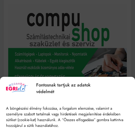
Fontosnak tartjuk az adatok
védelmét
A böngészési élmény fokozása, a forgalom elemzése, valamint a
személyre szabott tartalmak vagy hirdetések megjelenítése érdekében
sütiket (cookie-kat) használunk. A “Összes elfogadása” gombra kattintva
hozzájárul a sütik használatához.