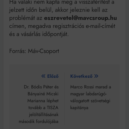
Ha valaki nem kapta meg a visszatérítést a
jelzett időn belül, akkor jeleznie kell az
problémát az
eszrevetel@mavcsroup.hu
címen, megadva regisztrációs e-mail-címét
és a vásárlás időpontját.
Forrás: Máv-Csoport
Bejegyzés
Előző
Következő
navigáció
Dr. Bódis Péter és
Marco Rossi marad a
Bányainé Micski
magyar labdarúgó-
Marianna léphet
válogatott szövetségi
tovább a TISZA
kapitánya
jelöltállításának
második fordulójába