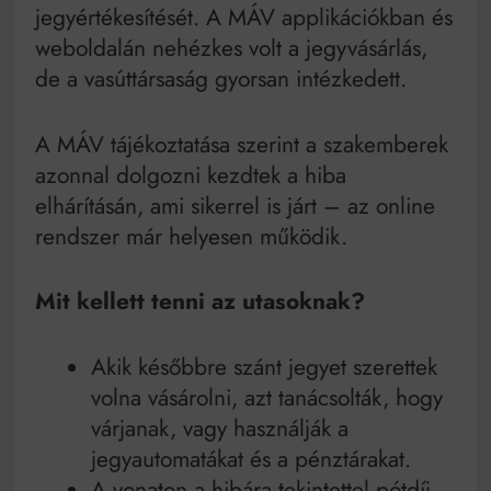
Mindenki a világot akarja uralni – de nem csak a 80-
jegyértékesítését. A MÁV applikációkban és
as években
weboldalán nehézkes volt a jegyvásárlás,
Bitumenes lapostetők: a bevált technológia akkor
működik, ha jól van felújítva
de a vasúttársaság gyorsan intézkedett.
A MÁV tájékoztatása szerint a szakemberek
azonnal dolgozni kezdtek a hiba
elhárításán, ami sikerrel is járt – az online
rendszer már helyesen működik.
Mit kellett tenni az utasoknak?
Akik későbbre szánt jegyet szerettek
volna vásárolni, azt tanácsolták, hogy
várjanak, vagy használják a
jegyautomatákat és a pénztárakat.
A vonaton a hibára tekintettel pótdíj