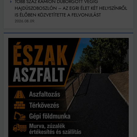
TÖBB SZÁZ KAMION DÜBÖRGÖTT VÉGIG
HAJDÚSZOBOSZLÓN – AZ EGRI ÉLET KÉT HELYSZÍNRŐL
IS ÉLŐBEN KÖZVETÍTETTE A FELVONULÁST
2026.08.09.