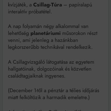
kvízjáték, a
Csillag-Túra
– papíralapú
interaktív próbatétel.
A nap folyamán négy alkalommal van
lehetőség
planetáriumi
műsorokon részt
venni, ami jelenleg a hazánkban
legkorszerűbb technikával rendelkezik.
A Csillagvizsgáló látogatása az egyetem
hallgatóinak, dolgozóinak és közvetlen
családtagjaiknak ingyenes.
(December 1-től a pénztár a télies időjárás
miatt felköltözik a harmadik emeletre.)