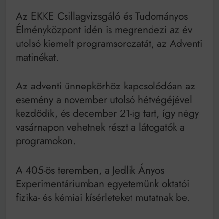
Mindenki a világot akarja uralni – de nem csak a 80-
as években
Az EKKE Csillagvizsgáló és Tudományos
Bitumenes lapostetők: a bevált technológia akkor
Élményközpont idén is megrendezi az év
működik, ha jól van felújítva
utolsó kiemelt programsorozatát, az Adventi
matinékat.
Az adventi ünnepkörhöz kapcsolódóan az
esemény a november utolsó hétvégéjével
kezdődik, és december 21-ig tart, így négy
vasárnapon vehetnek részt a látogatók a
programokon.
A 405-ös teremben, a Jedlik Ányos
Experimentáriumban egyetemünk oktatói
fizika- és kémiai kísérleteket mutatnak be.