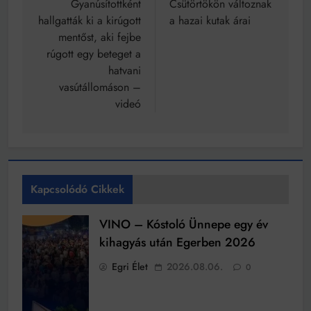
navigáció
Gyanúsítottként
Csütörtökön változnak
hallgatták ki a kirúgott
a hazai kutak árai
mentőst, aki fejbe
rúgott egy beteget a
hatvani
vasútállomáson –
videó
Kapcsolódó Cikkek
VINO – Kóstoló Ünnepe egy év
kihagyás után Egerben 2026
Egri Élet
2026.08.06.
0