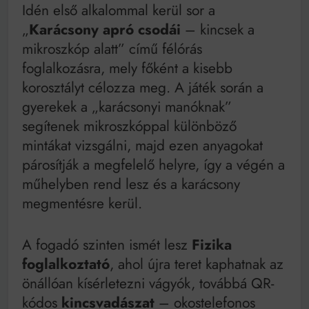
Idén első alkalommal kerül sor a
„
Karácsony apró csodái
– kincsek a
mikroszkóp alatt” című félórás
foglalkozásra, mely főként a kisebb
korosztályt célozza meg. A játék során a
gyerekek a „karácsonyi manóknak”
segítenek mikroszkóppal különböző
mintákat vizsgálni, majd ezen anyagokat
párosítják a megfelelő helyre, így a végén a
műhelyben rend lesz és a karácsony
megmentésre kerül.
A fogadó szinten ismét lesz
Fizika
foglalkoztató
, ahol újra teret kaphatnak az
önállóan kísérletezni vágyók, továbbá QR-
kódos
kincsvadászat
– okostelefonos