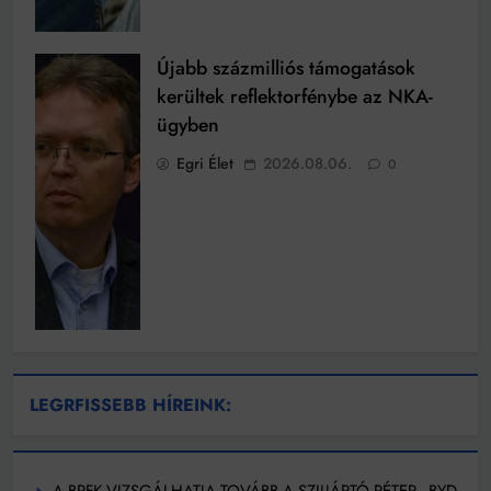
Újabb százmilliós támogatások
kerültek reflektorfénybe az NKA-
ügyben
Egri Élet
2026.08.06.
0
LEGRFISSEBB HÍREINK:
A BRFK VIZSGÁLHATJA TOVÁBB A SZIJJÁRTÓ PÉTER–BYD