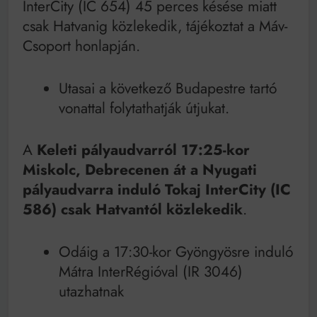
InterCity (IC 654) 45 perces késése miatt
Mindenki a világot akarja uralni – de nem csak a 80-
as években
csak Hatvanig közlekedik, tájékoztat a Máv-
Bitumenes lapostetők: a bevált technológia akkor
Csoport honlapján.
működik, ha jól van felújítva
Utasai a következő Budapestre tartó
vonattal folytathatják útjukat.
A
Keleti pályaudvarról 17:25-kor
Miskolc, Debrecenen át a Nyugati
pályaudvarra induló Tokaj InterCity (IC
586) csak Hatvantól közlekedik
.
Odáig a 17:30-kor Gyöngyösre induló
Mátra InterRégióval (IR 3046)
utazhatnak