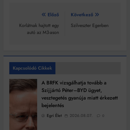
Bejegyzés
Előző
Következő
navigáció
Korlátnak hajtott egy
Szilveszter Egerben
autó az M3-ason
Kapcsolódó Cikkek
A BRFK vizsgálhatja tovább a
Szijjártó Péter–BYD ügyet,
vesztegetés gyanúja miatt érkezett
bejelentés
Egri Élet
2026.08.07.
0