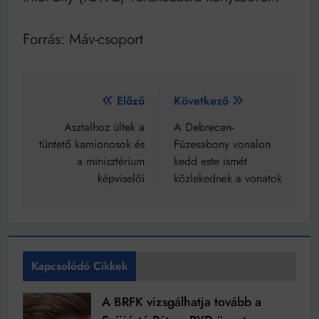
Forrás: Máv-csoport
Bejegyzés
Előző
Következő
navigáció
Asztalhoz ültek a
A Debrecen-
tüntető kamionosok és
Füzesabony vonalon
a minisztérium
kedd este ismét
képviselői
közlekednek a vonatok
Kapcsolódó Cikkek
A BRFK vizsgálhatja tovább a