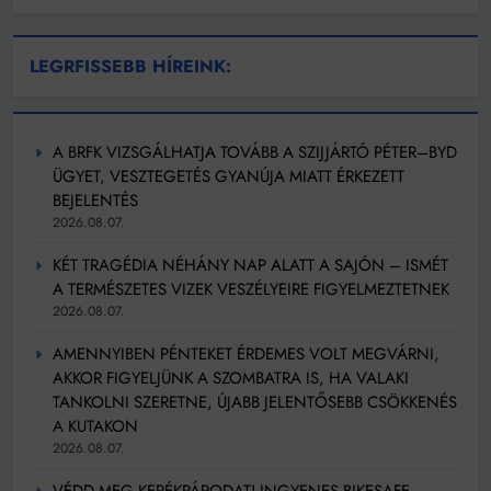
LEGRFISSEBB HÍREINK:
A BRFK VIZSGÁLHATJA TOVÁBB A SZIJJÁRTÓ PÉTER–BYD
ÜGYET, VESZTEGETÉS GYANÚJA MIATT ÉRKEZETT
BEJELENTÉS
2026.08.07.
KÉT TRAGÉDIA NÉHÁNY NAP ALATT A SAJÓN – ISMÉT
A TERMÉSZETES VIZEK VESZÉLYEIRE FIGYELMEZTETNEK
2026.08.07.
AMENNYIBEN PÉNTEKET ÉRDEMES VOLT MEGVÁRNI,
AKKOR FIGYELJÜNK A SZOMBATRA IS, HA VALAKI
TANKOLNI SZERETNE, ÚJABB JELENTŐSEBB CSÖKKENÉS
A KUTAKON
2026.08.07.
VÉDD MEG KERÉKPÁRODAT! INGYENES BIKESAFE