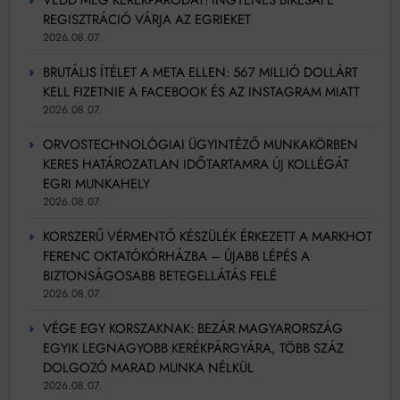
REGISZTRÁCIÓ VÁRJA AZ EGRIEKET
2026.08.07.
BRUTÁLIS ÍTÉLET A META ELLEN: 567 MILLIÓ DOLLÁRT
KELL FIZETNIE A FACEBOOK ÉS AZ INSTAGRAM MIATT
2026.08.07.
ORVOSTECHNOLÓGIAI ÜGYINTÉZŐ MUNKAKÖRBEN
KERES HATÁROZATLAN IDŐTARTAMRA ÚJ KOLLÉGÁT
EGRI MUNKAHELY
2026.08.07.
KORSZERŰ VÉRMENTŐ KÉSZÜLÉK ÉRKEZETT A MARKHOT
FERENC OKTATÓKÓRHÁZBA – ÚJABB LÉPÉS A
BIZTONSÁGOSABB BETEGELLÁTÁS FELÉ
2026.08.07.
VÉGE EGY KORSZAKNAK: BEZÁR MAGYARORSZÁG
EGYIK LEGNAGYOBB KERÉKPÁRGYÁRA, TÖBB SZÁZ
DOLGOZÓ MARAD MUNKA NÉLKÜL
2026.08.07.