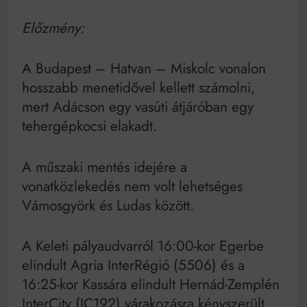
Mindenki a világot akarja uralni – de nem csak a 80-
as években
Előzmény:
Bitumenes lapostetők: a bevált technológia akkor
működik, ha jól van felújítva
A Budapest – Hatvan – Miskolc vonalon
hosszabb menetidővel kellett számolni,
mert Adácson egy vasúti átjáróban egy
tehergépkocsi elakadt.
A műszaki mentés idejére a
vonatközlekedés nem volt lehetséges
Vámosgyörk és Ludas között.
A Keleti pályaudvarról 16:00-kor Egerbe
elindult Agria InterRégió (5506) és a
16:25-kor Kassára elindult Hernád-Zemplén
InterCity (IC192) várakozásra kényszerült.