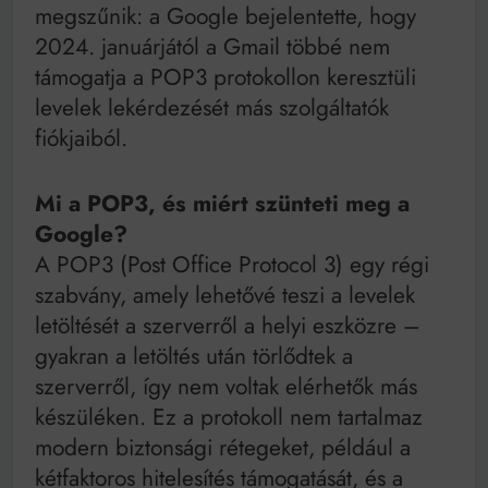
Mindenki a világot akarja uralni – de nem csak a 80-
megszűnik: a Google bejelentette, hogy
as években
2024. januárjától a Gmail többé nem
Bitumenes lapostetők: a bevált technológia akkor
működik, ha jól van felújítva
támogatja a POP3 protokollon keresztüli
levelek lekérdezését más szolgáltatók
fiókjaiból.
Mi a POP3, és miért szünteti meg a
Google?
A POP3 (Post Office Protocol 3) egy régi
szabvány, amely lehetővé teszi a levelek
letöltését a szerverről a helyi eszközre –
gyakran a letöltés után törlődtek a
szerverről, így nem voltak elérhetők más
készüléken. Ez a protokoll nem tartalmaz
modern biztonsági rétegeket, például a
kétfaktoros hitelesítés támogatását, és a