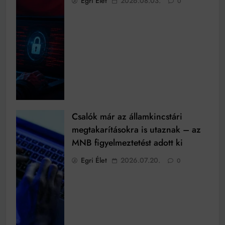
Egri Élet
2026.08.03.
0
Csalók már az államkincstári
megtakarításokra is utaznak – az
MNB figyelmeztetést adott ki
Egri Élet
2026.07.20.
0