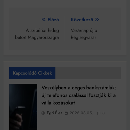
Bejegyzés
Előző
Következő
navigáció
A szibériai hideg
Vasárnap újra
betört Magyarországra
Régiségvásár
Kapcsolódó Cikkek
Veszélyben a céges bankszámlák:
új telefonos csalással fosztják ki a
vállalkozásokat
Egri Élet
2026.08.05.
0