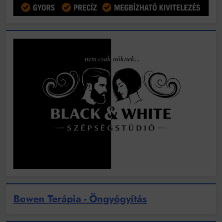
Bowen Terápia - Öngyógyítás