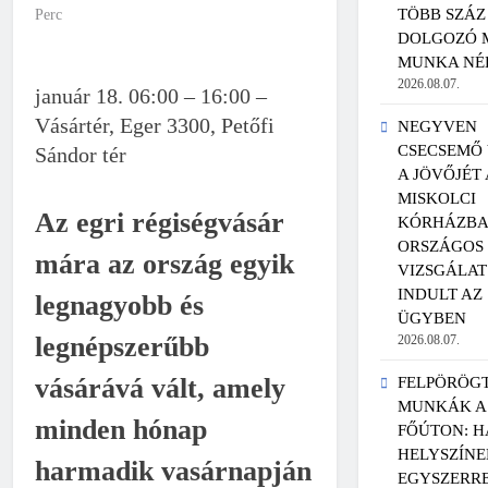
TÖBB SZÁZ
Perc
DOLGOZÓ 
MUNKA NÉ
2026.08.07.
január 18. 06:00 – 16:00 –
Vásártér, Eger 3300, Petőfi
NEGYVEN
CSECSEMŐ
Sándor tér
A JÖVŐJÉT 
MISKOLCI
Az egri régiségvásár
KÓRHÁZBA
ORSZÁGOS
mára az ország egyik
VIZSGÁLAT
INDULT AZ
legnagyobb és
ÜGYBEN
legnépszerűbb
2026.08.07.
vásárává vált, amely
FELPÖRÖGT
MUNKÁK A 
minden hónap
FŐÚTON: 
HELYSZÍNE
harmadik vasárnapján
EGYSZERR