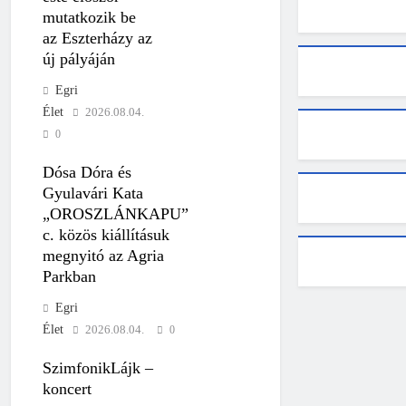
mutatkozik be
az Eszterházy az
új pályáján
Egri
Élet
2026.08.04.
0
Dósa Dóra és
Gyulavári Kata
„OROSZLÁNKAPU”
c. közös kiállításuk
megnyitó az Agria
Parkban
Egri
Élet
2026.08.04.
0
SzimfonikLájk –
koncert