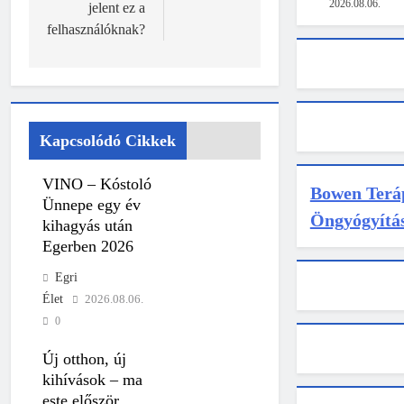
2026.08.06.
jelent ez a
felhasználóknak?
Kapcsolódó Cikkek
VINO – Kóstoló
Bowen Teráp
Ünnepe egy év
Öngyógyítá
kihagyás után
Egerben 2026
Egri
Élet
2026.08.06.
0
Új otthon, új
kihívások – ma
este először