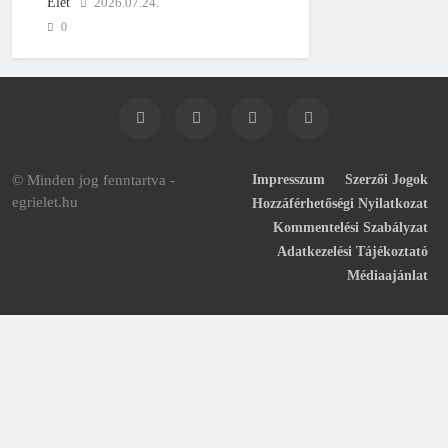
Élet
2026.07.24.
0
© Minden jog fenntartva -
Impresszum
Szerzői Jogok
egrielet.hu
Hozzáférhetőségi Nyilatkozat
Kommentelési Szabályzat
Adatkezelési Tájékoztató
Médiaajánlat