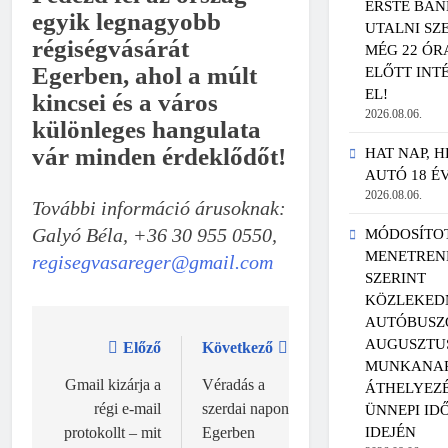
ERSTE BAN
egyik legnagyobb
UTALNI SZ
régiségvásárát
MÉG 22 ÓR
Egerben, ahol a múlt
ELŐTT INT
EL!
kincsei és a város
2026.08.06.
különleges hangulata
vár minden érdeklődőt!
HAT NAP, H
AUTÓ 18 É
2026.08.06.
További információ árusoknak:
Galyó Béla, +36 30 955 0550,
MÓDOSÍTO
MENETREN
regisegvasareger@gmail.com
SZERINT
KÖZLEKED
AUTÓBUSZ
AUGUSZTU
Előző
Következő
Bejegyzés
MUNKANAP
navigáció
Gmail kizárja a
Véradás a
ÁTHELYEZÉ
régi e-mail
szerdai napon
ÜNNEPI ID
IDEJÉN
protokollt – mit
Egerben