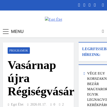
Skip
to
content
Egri Élet
Friss hírek
MENU
LEGRFISSEB
PROGRAMOK
HÍREINK:
Vasárnap
újra
VÉGE EGY
KORSZAKN
BEZÁR
Régiségvásár
MAGYARO
EGYIK
LEGNAGYO
Egri Élet
2026.01.17.
0
2
KERÉKPÁR