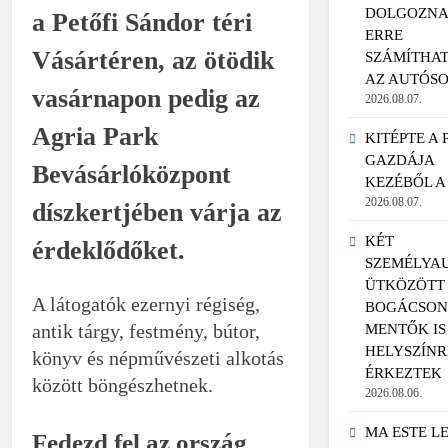
DOLGOZNA
a Petőfi Sándor téri
ERRE
Vásártéren, az ötödik
SZÁMÍTHA
AZ AUTÓS
vasárnapon pedig az
2026.08.07.
Agria Park
KITÉPTE A
GAZDÁJA
Bevásárlóközpont
KEZÉBŐL A
2026.08.07.
díszkertjében várja az
KÉT
érdeklődőket.
SZEMÉLYA
ÜTKÖZÖTT 
A látogatók ezernyi régiség,
BOGÁCSON,
antik tárgy, festmény, bútor,
MENTŐK IS
HELYSZÍNR
könyv és népművészeti alkotás
ÉRKEZTEK
között böngészhetnek.
2026.08.06.
MA ESTE L
Fedezd fel az ország