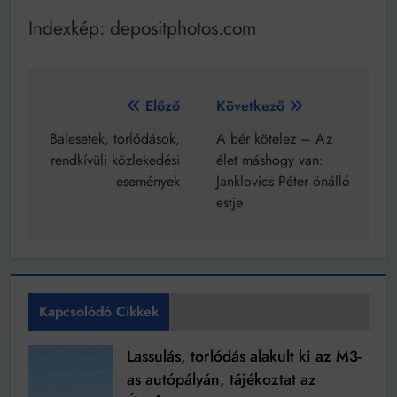
Indexkép: depositphotos.com
Bejegyzés
Előző
Következő
navigáció
Balesetek, torlódások,
A bér kötelez – Az
rendkívüli közlekedési
élet máshogy van:
események
Janklovics Péter önálló
estje
Kapcsolódó Cikkek
Lassulás, torlódás alakult ki az M3-
as autópályán, tájékoztat az