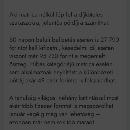
Aki matrica nélkül lép fel a díjköteles
szakaszokra, jelentős pótdíjra számíthat.
60 napon belüli befizetés esetén is 27 790
forintot kell kifizetni, késedelmi díj esetén
viszont már 95 730 forint a megemelt
összeg. Hibás kategóriájú matrica esetén
sem alkalmaznak enyhítést: a különbözeti
pótdíj akár 49 ezer forintra is felszaladhat.
A tanulság világos: néhány kattintással most
akár több tízezer forintot is megspórolhat.
Január végéig még van lehetőség –
azonban már nem sok idő maradt.