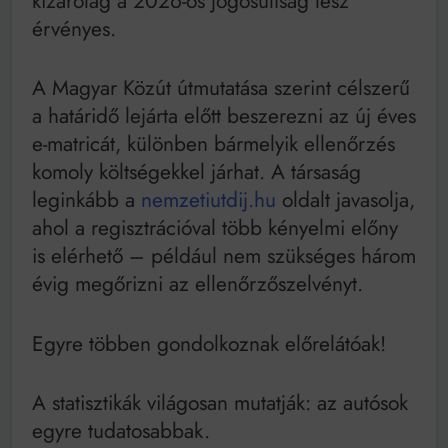
kizárólag a 2026-os jogosultság lesz
Bitumenes lapostetők: a bevált technológia akkor
érvényes.
működik, ha jól van felújítva
A Magyar Közút útmutatása szerint célszerű
a határidő lejárta előtt beszerezni az új éves
e-matricát, különben bármelyik ellenőrzés
komoly költségekkel járhat. A társaság
leginkább a
nemzetiutdij.hu
oldalt javasolja,
ahol a regisztrációval több kényelmi előny
is elérhető – például nem szükséges három
évig megőrizni az ellenőrzőszelvényt.
Egyre többen gondolkoznak előrelátóak!
A statisztikák világosan mutatják: az autósok
egyre tudatosabbak.