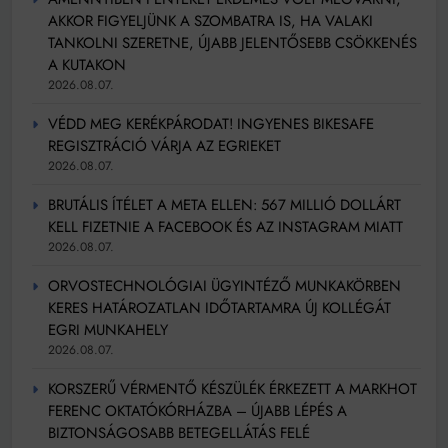
AKKOR FIGYELJÜNK A SZOMBATRA IS, HA VALAKI
TANKOLNI SZERETNE, ÚJABB JELENTŐSEBB CSÖKKENÉS
A KUTAKON
2026.08.07.
VÉDD MEG KERÉKPÁRODAT! INGYENES BIKESAFE
REGISZTRÁCIÓ VÁRJA AZ EGRIEKET
2026.08.07.
BRUTÁLIS ÍTÉLET A META ELLEN: 567 MILLIÓ DOLLÁRT
KELL FIZETNIE A FACEBOOK ÉS AZ INSTAGRAM MIATT
2026.08.07.
ORVOSTECHNOLÓGIAI ÜGYINTÉZŐ MUNKAKÖRBEN
KERES HATÁROZATLAN IDŐTARTAMRA ÚJ KOLLÉGÁT
EGRI MUNKAHELY
2026.08.07.
KORSZERŰ VÉRMENTŐ KÉSZÜLÉK ÉRKEZETT A MARKHOT
FERENC OKTATÓKÓRHÁZBA – ÚJABB LÉPÉS A
BIZTONSÁGOSABB BETEGELLÁTÁS FELÉ