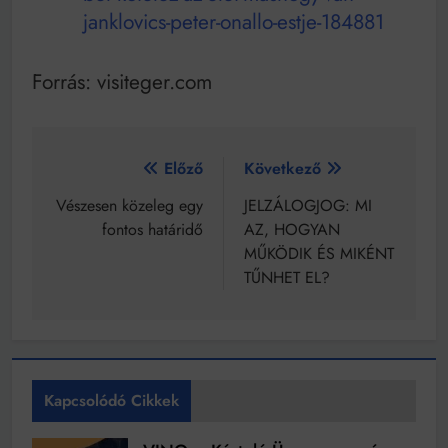
janklovics-peter-onallo-estje-184881
Forrás: visiteger.com
Bejegyzés
Előző
Következő
navigáció
Vészesen közeleg egy
JELZÁLOGJOG: MI
fontos határidő
AZ, HOGYAN
MŰKÖDIK ÉS MIKÉNT
TŰNHET EL?
Kapcsolódó Cikkek