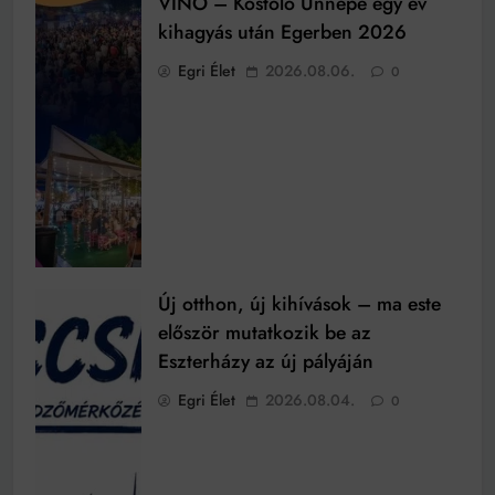
VINO – Kóstoló Ünnepe egy év
kihagyás után Egerben 2026
Egri Élet
2026.08.06.
0
Új otthon, új kihívások – ma este
először mutatkozik be az
Eszterházy az új pályáján
Egri Élet
2026.08.04.
0