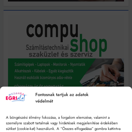
Fontosnak tartjuk az adatok
védelmét
A böngészési élmény fokozása, a forgalom elemzése, valamint a
személyre szabott tartalmak vagy hirdetések megjelenítése érdekében
sütiket (cookie-kat) használunk. A “Összes elfogadása” gombra kattintva