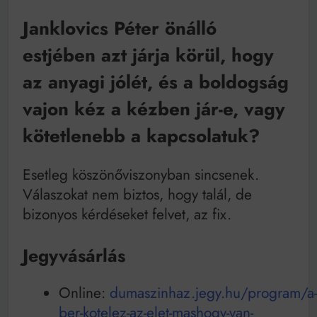
Mindenki a világot akarja uralni – de nem csak a 80-
as években
Janklovics Péter önálló
Bitumenes lapostetők: a bevált technológia akkor
működik, ha jól van felújítva
estjében azt járja körül, hogy
az anyagi jólét, és a boldogság
vajon kéz a kézben jár-e, vagy
kötetlenebb a kapcsolatuk?
Esetleg köszönőviszonyban sincsenek.
Válaszokat nem biztos, hogy talál, de
bizonyos kérdéseket felvet, az fix.
Jegyvásárlás
Online:
dumaszinhaz.jegy.hu/program/a-
ber-kotelez-az-elet-mashogy-van-